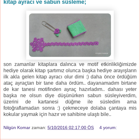
kitap ayracı ve sabun süsleme;
son zamanlar kitaplara dalınca ve motif etkinlikliğimizde
hediye olarak kitap şartımız olunca başka hediye arayışların
ilk akla gelen kitap ayracı olur dimi :) daha önce ördüğüm
ataç ayraçtan bir tane daha ördüm.. dayanamadım birtane
de kar tanesi motifinden ayraç hazırladım.. dahası yeter
başka ne olsun diye düşünürken sabun süsleyiverdim,
üzerini de kartanesi düğme ile süsledim ama
fotoğraflamadan sonra :) çekmeceye dolaba çantaya mis
kokular yaymak için hazır ve sahibine ulaştı bile..
Nilgün Komar
zaman:
5/10/2016 02:17:00 ÖS
4 yorum: