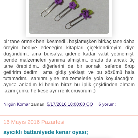
bir tane örmek beni kesmedi.. başlamışken birkaç tane daha
öreyim hediye edeceğim kitapları çiçeklendireyim diye
düşündüm.. ama bursa'ya gidene kadar vakit yetmemişti
bende malzemeleri yanıma almıştım.. orada da ancak üç
tane örebildim.. diğerlerini de bir sonraki seferde örüp
getiririm dedim ama gidiş yaklaştı ve bu sözümü hala
tutamadım.. sanırım yine malzemelerle yola koyulacağım,
ayrıca anladım ki benim biraz bu iplik çeşidinden almam
lazım çünkü herkese aynı renk örüyorum :)
Nilgün Komar
zaman:
5/17/2016 10:00:00 ÖÖ
6 yorum:
16 Mayıs 2016 Pazartesi
ayıcıklı battaniyede kenar oyası;