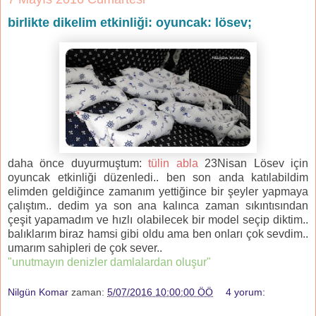
birlikte dikelim etkinliği: oyuncak: lösev;
daha önce duyurmuştum:
tülin abla
23Nisan Lösev için
oyuncak etkinliği düzenledi.. ben son anda katılabildim
elimden geldiğince zamanım yettiğince bir şeyler yapmaya
çalıştım.. dedim ya son ana kalınca zaman sıkıntısından
çeşit yapamadım ve hızlı olabilecek bir model seçip diktim..
balıklarım biraz hamsi gibi oldu ama ben onları çok sevdim..
umarım sahipleri de çok sever..
"unutmayın denizler damlalardan oluşur"
Nilgün Komar
zaman:
5/07/2016 10:00:00 ÖÖ
4 yorum: