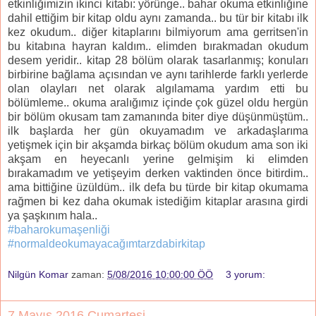
etkinliğimizin ikinci kitabı: yörünge.. bahar okuma etkinliğine
dahil ettiğim bir kitap oldu aynı zamanda.. bu tür bir kitabı ilk
kez okudum.. diğer kitaplarını bilmiyorum ama gerritsen'in
bu kitabına hayran kaldım.. elimden bırakmadan okudum
desem yeridir.. kitap 28 bölüm olarak tasarlanmış; konuları
birbirine bağlama açısından ve aynı tarihlerde farklı yerlerde
olan olayları net olarak algılamama yardım etti bu
bölümleme.. okuma aralığımız içinde çok güzel oldu hergün
bir bölüm okusam tam zamanında biter diye düşünmüştüm..
ilk başlarda her gün okuyamadım ve arkadaşlarıma
yetişmek için bir akşamda birkaç bölüm okudum ama son iki
akşam en heyecanlı yerine gelmişim ki elimden
bırakamadım ve yetişeyim derken vaktinden önce bitirdim..
ama bittiğine üzüldüm.. ilk defa bu türde bir kitap okumama
rağmen bi kez daha okumak istediğim kitaplar arasına girdi
ya şaşkınım hala..
#baharokumaşenliği
#normaldeokumayacağımtarzdabirkitap
Nilgün Komar
zaman:
5/08/2016 10:00:00 ÖÖ
3 yorum:
7 Mayıs 2016 Cumartesi