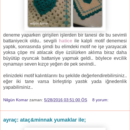
deneme yaparken girişilen işlerden bir tanesi de bu sevimli
battaniyecik oldu.. sevgili
hatice
ile kalpli motif denemesi
yaptık, sonrasında şimdi bu elimdeki motif ne işe yarayacak
yoksa çöpe mi atılacak diye üzülürken aklıma biraz daha
büyütüp oyuncak battaniye yapmak geldi.. böylece evcilik
oynamayı seven kızçe yeğen de pek sevindi..
elinizdeki motif kalıntılarını bu şekilde değerlendirebilirsiniz..
eğer iki tane varsa birleştirip yastık yada iğnedenlik
yapabilirsiniz..
Nilgün Komar
zaman:
5/28/2016 03:51:00 ÖS
8 yorum:
ayraç: ataç&minnak yumaklar ile;