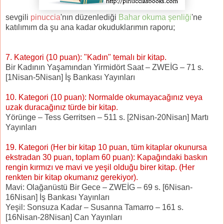
sevgili
pinuccia
'nın düzenlediği
Bahar okuma şenliği
'ne
katılımım da şu ana kadar okuduklarımın raporu;
7. Kategori (10 puan): "Kadın" temalı bir kitap.
Bir Kadının Yaşamından Yirmidört Saat – ZWEİG – 71 s.
[1Nisan-5Nisan] İş Bankası Yayınları
10. Kategori (10 puan): Normalde okumayacağınız veya
uzak duracağınız türde bir kitap.
Yörünge – Tess Gerritsen – 511 s. [2Nisan-20Nisan] Martı
Yayınları
19. Kategori (Her bir kitap 10 puan, tüm kitaplar okunursa
ekstradan 30 puan, toplam 60 puan): Kapağındaki baskın
rengin kırmızı ve mavi ve yeşil olduğu birer kitap. (Her
renkten bir kitap okumanız gerekiyor).
Mavi: Olağanüstü Bir Gece – ZWEİG – 69 s. [6Nisan-
16Nisan] İş Bankası Yayınları
Yeşil: Sonsuza Kadar – Susanna Tamarro – 161 s.
[16Nisan-28Nisan] Can Yayınları