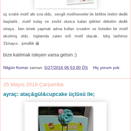
üç sıralık motif altı sıra oldu.. sevgili motifseverler ile birlikte örelim dedik
başladık.. motif kolay ve zevkli olunca kalan iplikleri dökelim dedik
ortaya.. ben örnek yapmak adına kolları sıvadım ve listeden bir motif
eksilmiş oldu.. toplamda zaten on5 motif olacak.. bitiş tarihimiz
31mayıs.. şimdilik 😀
bize katılmak isteyen varsa gelsin :)
Nilgün Komar
zaman:
5/27/2016 06:53:00 ÖS
Hiç yorum yok:
25 Mayıs 2016 Çarşamba
ayraç: ataç&gül&cupcake üçlüsü ile;