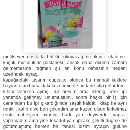
motifsever dostlarla birlikte okuyacağımız ikinci kitabımız:
küçük mutluluklar pastanesi, ancak daha okuma zamanı
gelmemesine rağmen şu an konu olmasının nedeni
üzerindeki ayraç..
kapağındaki tasarım cupcake olunca bu minnak keklere
hayran olan bursa'daki kuzenime de bir tane alıp götürdüm..
kitabı verirken ayraç'ı da öreyim ama istediği renk ipi
yanımda getirmeyi unutmuştum.. sonra başka bir iş için
çanamdan bu ipi çıkardığımda şaştık kaldık.. kitap ile aynı
renkti.. kalın diye ben çekindim ama kuzen olsun farketmez
renk muhteşem uyumlu hadi yap deyiverdi.. yaprak
yapamadım ama yine tesadüf ya cupcake şekilli düğme de
götürmüştüm; hemen bir tanesi bizim ayraçın gülüne