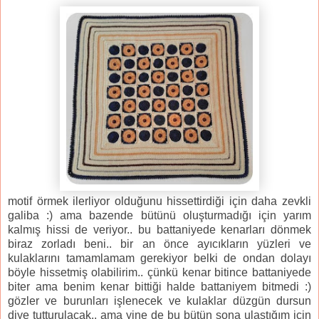
motif örmek ilerliyor olduğunu hissettirdiği için daha zevkli
galiba :) ama bazende bütünü oluşturmadığı için yarım
kalmış hissi de veriyor.. bu battaniyede kenarları dönmek
biraz zorladı beni.. bir an önce ayıcıkların yüzleri ve
kulaklarını tamamlamam gerekiyor belki de ondan dolayı
böyle hissetmiş olabilirim.. çünkü kenar bitince battaniyede
biter ama benim kenar bittiği halde battaniyem bitmedi :)
gözler ve burunları işlenecek ve kulaklar düzgün dursun
diye tutturulacak.. ama yine de bu bütün sona ulaştığım için