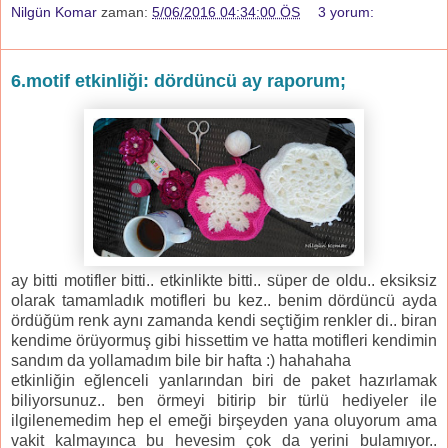
Nilgün Komar
zaman:
5/06/2016 04:34:00 ÖS
3 yorum:
6.motif etkinliği: dördüncü ay raporum;
ay bitti motifler bitti.. etkinlikte bitti.. süper de oldu.. eksiksiz
olarak tamamladık motifleri bu kez.. benim dördüncü ayda
ördüğüm renk aynı zamanda kendi seçtiğim renkler di.. biran
kendime örüyormuş gibi hissettim ve hatta motifleri kendimin
sandım da yollamadım bile bir hafta :) hahahaha
etkinliğin eğlenceli yanlarından biri de paket hazırlamak
biliyorsunuz.. ben örmeyi bitirip bir türlü hediyeler ile
ilgilenemedim hep el emeği birşeyden yana oluyorum ama
vakit kalmayınca bu hevesim çok da yerini bulamıyor..