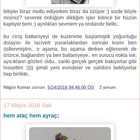
bitişler biraz mutlu ediyorken biraz da üzüyor :) sizde böyle
misiniz? severek ördüğüm diktiğim işler bitince bir hüzün
kaplıyor beni :) ayrılıkları sevmem ya ondandır belki..
bu ciciş battaniyeyi de kuzenime başlamıştık yoğunluğu
dolayısı ile lacivert yuvarlaklardan sonraki kısmı ben
üstlenmiştim.. o aşama, bu aşama derken eğlenerek de
örünce, bağlandım ya ben battaniyeye.. en vurucu nokta ise;
ayıcıkların gözleri oldu.. sanki gerçek gerçek bakıyorlar gibi
hissettim :)))) şimdi yeni evindeler ve sahibini bekliyorlar
hep birlikte..
Nilgün Komar
zaman:
5/24/2016 04:46:00 ÖS
2 yorum:
17 Mayıs 2016 Salı
hem ataç hem ayraç;