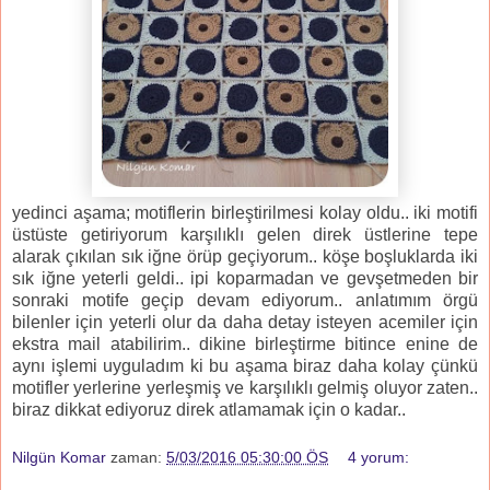
yedinci aşama; motiflerin birleştirilmesi kolay oldu.. iki motifi
üstüste getiriyorum karşılıklı gelen direk üstlerine tepe
alarak çıkılan sık iğne örüp geçiyorum.. köşe boşluklarda iki
sık iğne yeterli geldi.. ipi koparmadan ve gevşetmeden bir
sonraki motife geçip devam ediyorum.. anlatımım örgü
bilenler için yeterli olur da daha detay isteyen acemiler için
ekstra mail atabilirim.. dikine birleştirme bitince enine de
aynı işlemi uyguladım ki bu aşama biraz daha kolay çünkü
motifler yerlerine yerleşmiş ve karşılıklı gelmiş oluyor zaten..
biraz dikkat ediyoruz direk atlamamak için o kadar..
Nilgün Komar
zaman:
5/03/2016 05:30:00 ÖS
4 yorum: