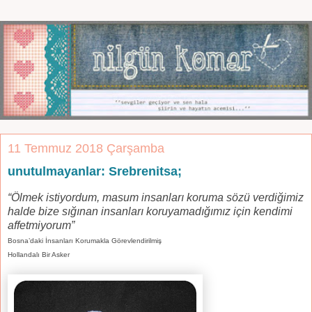
11 Temmuz 2018 Çarşamba
unutulmayanlar: Srebrenitsa;
“Ölmek istiyordum, masum insanları koruma sözü verdiğimiz
halde bize sığınan insanları koruyamadığımız için kendimi
affetmiyorum”
Bosna’daki İnsanları Korumakla Görevlendirilmiş
Hollandalı Bir Asker