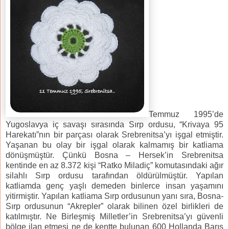
Temmuz 1995’de
Yugoslavya iç savaşı sırasında Sırp ordusu, “Krivaya 95
Harekatı”nın bir parçası olarak Srebrenitsa’yı işgal etmiştir.
Yaşanan bu olay bir işgal olarak kalmamış bir katliama
dönüşmüştür. Çünkü Bosna – Hersek’in Srebrenitsa
kentinde en az 8.372 kişi “Ratko Miladiç” komutasındaki ağır
silahlı Sırp ordusu tarafından öldürülmüştür. Yapılan
katliamda genç yaşlı demeden binlerce insan yaşamını
yitirmiştir. Yapılan katliama Sırp ordusunun yanı sıra, Bosna-
Sırp ordusunun “Akrepler” olarak bilinen özel birlikleri de
katılmıştır. Ne Birleşmiş Milletler’in Srebrenitsa’yı güvenli
bölge ilan etmesi ne de kentte bulunan 600 Hollanda Barış