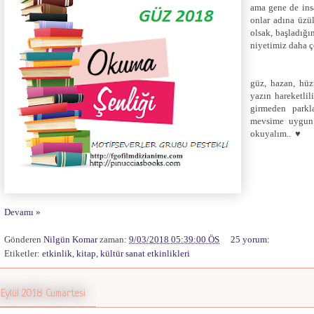
ama gene de ins
onlar adına üzül
olsak, başladığı
niyetimiz daha 
güz, hazan, hüz
yazın hareketli
girmeden park
mevsime uygun g
okuyalım.. ♥
Devamı »
Gönderen
Nilgün Komar
zaman:
9/03/2018 05:39:00 ÖS
25 yorum:
Etiketler:
etkinlik
,
kitap
,
kültür sanat etkinlikleri
 Eylül 2018 Cumartesi