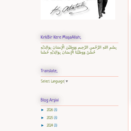
KırkBir Kere MaşaAllah;
بِسْمِ اللهِ الرَّحْمنِ الرَّحِيم وَوَصَّيْنَ الْإِنسَانَ بِوَالِدَيْهِ
حُسْنً وَوَصَّيْنَا الْإِنسَانَ بِوَالِدَيْهِ حُسْنا
Translate;
Select Language
▼
Blog Arşivi
►
2026
(3)
►
2025
(3)
►
2024
(3)