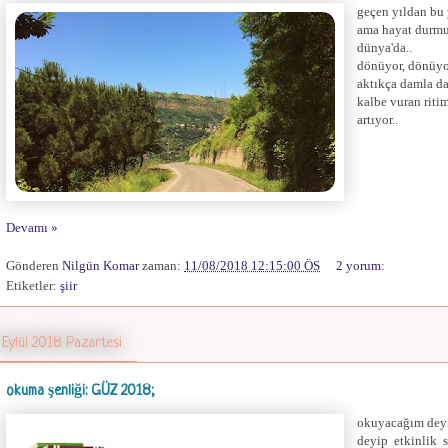
geçen yıldan bu
ama hayat durmu
dünya'da..
dönüyor, dönüyor
aktıkça damla da
kalbe vuran riti
artıyor..
Devamı »
Gönderen
Nilgün Komar
zaman:
11/08/2018 12:15:00 ÖS
2 yorum:
Etiketler:
şiir
 Eylül 2018 Pazartesi
okuma şenliği: GÜZ 2018;
okuyacağım deyi
deyip etkinlik 