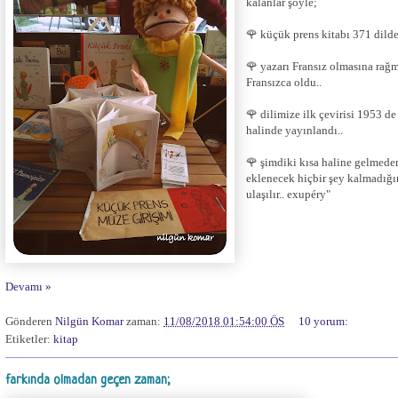
kalanlar şöyle;
🌹 küçük prens kitabı 371 dilde
🌹 yazarı Fransız olmasına rağm
Fransızca oldu..
🌹 dilimize ilk çevirisi 1953 d
halinde yayınlandı..
🌹 şimdiki kısa haline gelmede
eklenecek hiçbir şey kalmadığı
ulaşılır.. exupéry"
Devamı »
Gönderen
Nilgün Komar
zaman:
11/08/2018 01:54:00 ÖS
10 yorum:
Etiketler:
kitap
farkında olmadan geçen zaman;