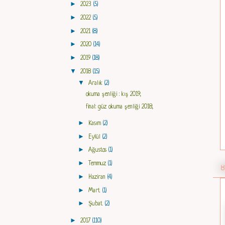
►
2023
(5)
►
2022
(5)
►
2021
(8)
►
2020
(14)
►
2019
(18)
▼
2018
(15)
▼
Aralık
(2)
okuma şenliği : kış 2019;
final: güz okuma şenliği 2018;
►
Kasım
(2)
►
Eylül
(2)
►
Ağustos
(1)
►
Temmuz
(1)
8
►
Haziran
(4)
►
Mart
(1)
►
Şubat
(2)
►
2017
(110)