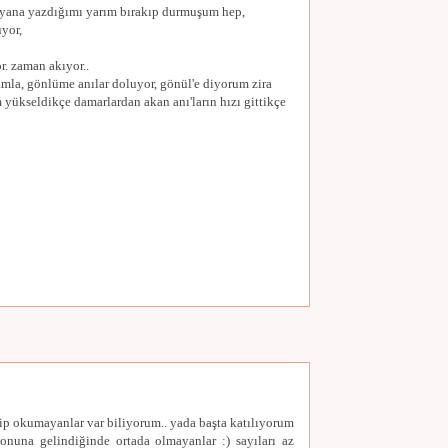
 yana yazdığımı yarım bırakıp durmuşum hep,
yor,
. zaman akıyor..
mla, gönlüme anılar doluyor, gönül'e diyorum zira
m yükseldikçe damarlardan akan anı'ların hızı gittikçe
p okumayanlar var biliyorum.. yada başta katılıyorum
sonuna gelindiğinde ortada olmayanlar :) sayıları az