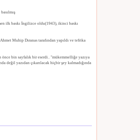
 basılmış
en ilk baskı İngilizce oldu(1943), ikinci baskı
e Ahmet Muhip Dıranas tarafından yapıldı ve tefrika
n önce bin sayfalık bir eserdi.. "mükemmelliğe yazıya
nda değil yazıdan çıkarılacak hiçbir şey kalmadığında