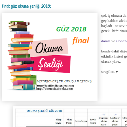
final: güz okuma şenliği 2018;
çok iş olmasa da
geç kaldım afeder
başladı.. ne sevi
gerek.. birbirimi
damla
ve
alonen
bende dahil diğer
etkinlik listesi 
olacak yine..
sevgiler.. ♥