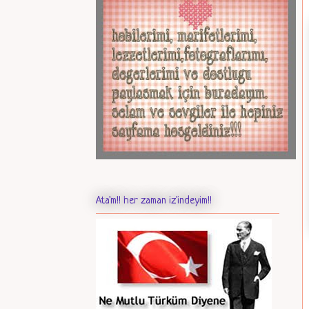
Ata'm!! her zaman iz'indeyim!!