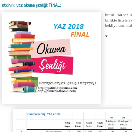
etkinlik: yaz okuma şenliği: FİNAL;
bittiii... bir şen
birlikte listeler
bekliyorum.. mail
♥