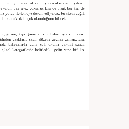
an üzülüyor.. okumak istemiş ama okuyamamış diye..
üyorum ben işte.. yoksa üç kişi de olsak beş kişi de
mız yolda ilerlemeye devam ediyoruz.. bu sitem değil,
çok okumak, daha çok okunduğunu bilmek...
ün, güzün, kışa girmeden son bahar: işte sonbahar..
liğinden uzaklaşıp sakin düzene geçilen zaman.. kışa
larda balkonlarda daha çok okuma vaktini sunan
üzel kategorilerde belirledik.. gelin yine birlikte