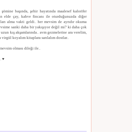
, şömine başında, şehir hayatında maalesef kalorifer
ın elde çay, kahve fincanı ile oturduğunuzda diğer
pları alma vakti geldi.. her mevsim de ayrıdır okuma
vsime sanki daha bir yakışıyor değil mi? ki daha çok
uzun kış akşamlarında.. avm gezmelerine ara verelim,
 virgül koyalım kitaplara sarılalım dostlar..
 mevsim olması dileği ile..
. ♥