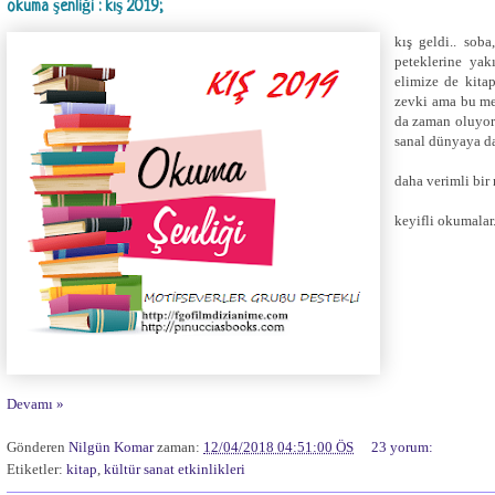
okuma şenliği : kış 2019;
kış geldi.. soba
peteklerine yak
elimize de kita
zevki ama bu me
da zaman oluyor 
sanal dünyaya da
daha verimli bir
keyifli okumalar.
Devamı »
Gönderen
Nilgün Komar
zaman:
12/04/2018 04:51:00 ÖS
23 yorum:
Etiketler:
kitap
,
kültür sanat etkinlikleri