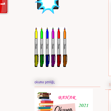
okuma şenliği;
3