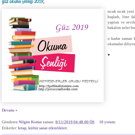
güz okuma şenliği 2019;
sıcak sıcak yeni 
başladı, liste 
yaptım ve sevil
bakalım neler bu
o kadar zaman k
okumalar diliyo
♥
Devamı »
Gönderen
Nilgün Komar
zaman:
9/11/2019 04:48:00 ÖS
18 yorum:
Etiketler:
kitap
,
kültür sanat etkinlikleri