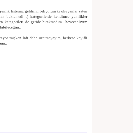
şenlik listemiz geldiiii.. biliyorum ki okuyanlar zaten
falan beklemedi :) kategorilerde kendimce yenilikler
en kategorileri de geride bırakmadım.. heyecanlıyım
labileceğim..
aybetmişken lafı daha uzatmayayım, herkese keyifli
rum..