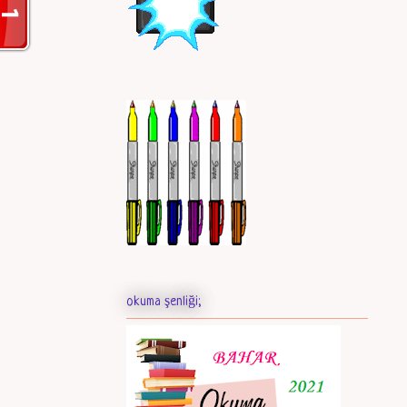
okuma şenliği;