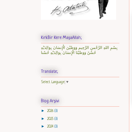
KırkBir Kere MaşaAllah;
بِسْمِ اللهِ الرَّحْمنِ الرَّحِيم وَوَصَّيْنَ الْإِنسَانَ بِوَالِدَيْهِ
حُسْنً وَوَصَّيْنَا الْإِنسَانَ بِوَالِدَيْهِ حُسْنا
Translate;
Select Language
▼
Blog Arşivi
►
2026
(3)
►
2025
(3)
►
2024
(3)