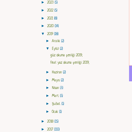
►
2023
(5)
►
2022
(5)
►
2021
(8)
►
2020
(14)
▼
2019
(18)
►
Aralık
(2)
▼
Eylül
(2)
güz okuma şenliği 2019;
final: yaz okuma şenliği 2019;
►
Haziran
(2)
►
Mayıs
(2)
►
Nisan
(3)
►
Mart
(5)
►
Şubat
(1)
►
Ocak
(1)
►
2018
(15)
►
2017
(110)