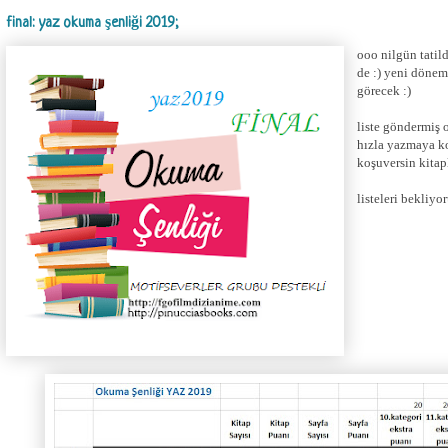
final: yaz okuma şenliği 2019;
ooo nilgün tatil
de :) yeni dönem
görecek :)
liste göndermiş 
hızla yazmaya k
koşuversin kitapl
listeleri bekliyo