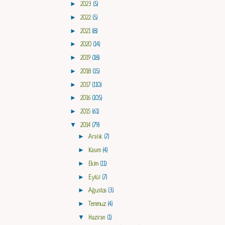
►
2023
(5)
►
2022
(5)
►
2021
(8)
►
2020
(14)
►
2019
(18)
►
2018
(15)
►
2017
(110)
►
2016
(105)
►
2015
(61)
▼
2014
(79)
►
Aralık
(7)
►
Kasım
(4)
►
Ekim
(11)
►
Eylül
(7)
►
Ağustos
(3)
►
Temmuz
(4)
▼
Haziran
(1)