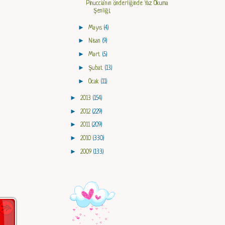
Pinuccia'nın önderliğinde Yaz Okuma
Şenliği;
►
Mayıs
(4)
►
Nisan
(9)
►
Mart
(5)
►
Şubat
(13)
►
Ocak
(11)
►
2013
(154)
►
2012
(229)
►
2011
(209)
►
2010
(330)
►
2009
(133)