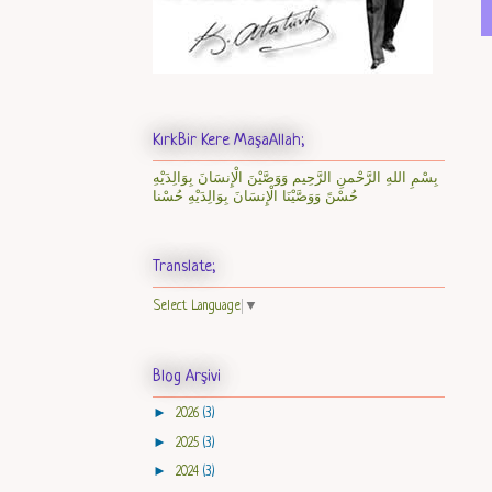
KırkBir Kere MaşaAllah;
بِسْمِ اللهِ الرَّحْمنِ الرَّحِيم وَوَصَّيْنَ الْإِنسَانَ بِوَالِدَيْهِ
حُسْنً وَوَصَّيْنَا الْإِنسَانَ بِوَالِدَيْهِ حُسْنا
Translate;
Select Language
▼
Blog Arşivi
►
2026
(3)
►
2025
(3)
►
2024
(3)