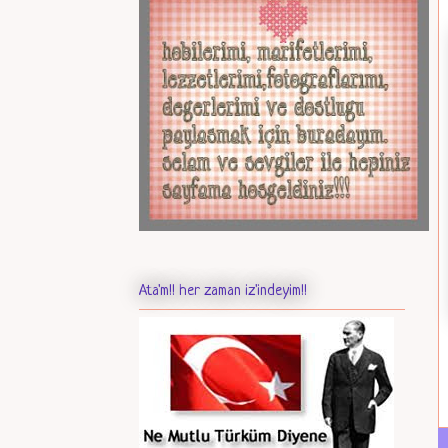
Ata'm!! her zaman iz'indeyim!!