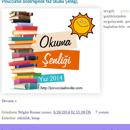
Pinuccia'nın önderliğinde Yaz Okuma Şenliği;
sevgili
pinuc
şenliklerinden
uygulayarak şen
başladım bile.. e
Devamı »
Gönderen
Nilgün Komar
zaman:
6/26/2014 02:55:00 ÖS
7 yorum:
Etiketler:
etkinlik
,
kitap