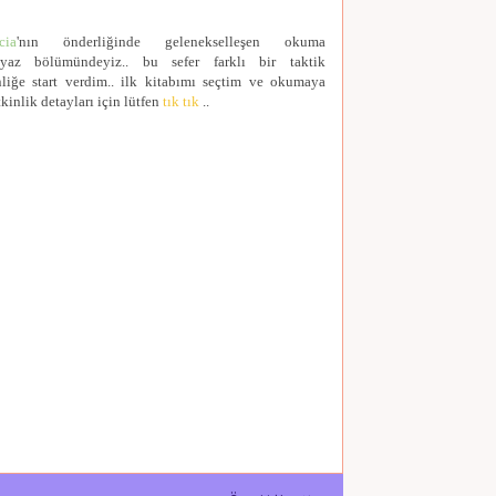
cia
'nın önderliğinde gelenekselleşen okuma
yaz
bölümündeyiz.. bu sefer farklı bir taktik
liğe start verdim.. ilk kitabımı seçtim ve okumaya
tkinlik detayları için lütfen
tık tık
..