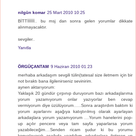
nilgün komar
25 Mart 2010 10:25
BİTTİİİİİİ.. bu msj dan sonra gelen yorumlar dikkate
alınmayacaktır.
sevgiler..
Yanıtla
ÖRGÜÇANTAM
9 Haziran 2010 01:23
merhaba arkadaşım sevgili tülin(tatesal size iletmem için bir
not bıraktı bana ilgilenirseniz sevinirim.
aynen aktarıyorum:
Yaklaşık 20 gündür çırpınıp duruyorum bazı arkadaşlarıma
yorum yazamıyorum onlar yazıyorlar ben cevap
vermiyorum diye üzülüyorum......Sonra araştırdım baktım ki
yorum ayarlarını aşağıya katıştırılmış olarak ayarlayan
arkadaşlara yorum yazamıyorum ....Yorum hanelerini pop-
up açılır pencere veya tam sayfa yaparlarsa yorum
yazabileceğim....Senden ricam şudur ki bu yorumu
kopyalayarak aşağıda yazdığım arkadaşlara iletirsen ve