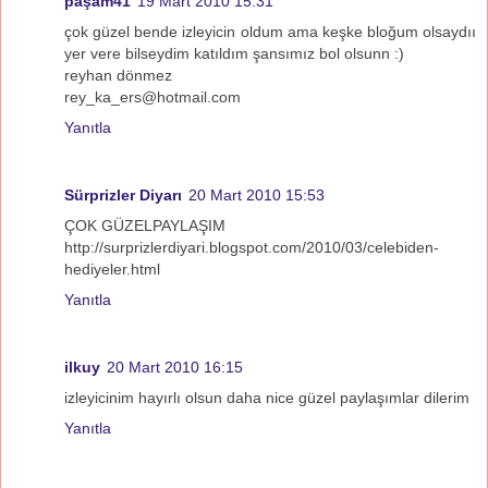
paşam41
19 Mart 2010 15:31
çok güzel bende izleyicin oldum ama keşke bloğum olsaydıı
yer vere bilseydim katıldım şansımız bol olsunn :)
reyhan dönmez
rey_ka_ers@hotmail.com
Yanıtla
Sürprizler Diyarı
20 Mart 2010 15:53
ÇOK GÜZELPAYLAŞIM
http://surprizlerdiyari.blogspot.com/2010/03/celebiden-
hediyeler.html
Yanıtla
ilkuy
20 Mart 2010 16:15
izleyicinim hayırlı olsun daha nice güzel paylaşımlar dilerim
Yanıtla