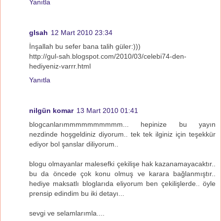
Yanıtla
glsah
12 Mart 2010 23:34
İnşallah bu sefer bana talih güler:)))
http://gul-sah.blogspot.com/2010/03/celebi74-den-
hediyeniz-varrr.html
Yanıtla
nilgün komar
13 Mart 2010 01:41
blogcanlarımmmmmmmmmm... hepinize bu yayın
nezdinde hoşgeldiniz diyorum.. tek tek ilginiz için teşekkür
ediyor bol şanslar diliyorum..
blogu olmayanlar malesefki çekilişe hak kazanamayacaktır..
bu da öncede çok konu olmuş ve karara bağlanmıştır..
hediye maksatlı bloglarıda eliyorum ben çekilişlerde.. öyle
prensip edindim bu iki detayı...
sevgi ve selamlarımla....