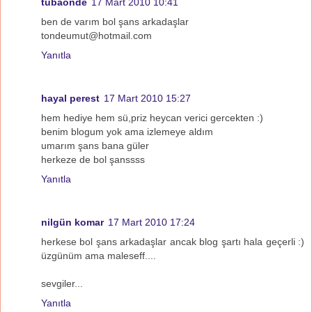
tubaonde
17 Mart 2010 10:41
ben de varım bol şans arkadaşlar
tondeumut@hotmail.com
Yanıtla
hayal perest
17 Mart 2010 15:27
hem hediye hem sü,priz heycan verici gercekten :)
benim blogum yok ama izlemeye aldım
umarım şans bana güler
herkeze de bol şanssss
Yanıtla
nilgün komar
17 Mart 2010 17:24
herkese bol şans arkadaşlar ancak blog şartı hala geçerli :)
üzgünüm ama maleseff....
sevgiler...
Yanıtla