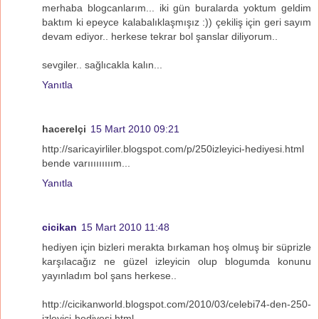
merhaba blogcanlarım... iki gün buralarda yoktum geldim
baktım ki epeyce kalabalıklaşmışız :)) çekiliş için geri sayım
devam ediyor.. herkese tekrar bol şanslar diliyorum..
sevgiler.. sağlıcakla kalın...
Yanıtla
hacerelçi
15 Mart 2010 09:21
http://saricayirliler.blogspot.com/p/250izleyici-hediyesi.html
bende varııııııııım...
Yanıtla
cicikan
15 Mart 2010 11:48
hediyen için bizleri merakta bırkaman hoş olmuş bir süprizle
karşılacağız ne güzel izleyicin olup blogumda konunu
yayınladım bol şans herkese..
http://cicikanworld.blogspot.com/2010/03/celebi74-den-250-
izleyici-hediyesi.html