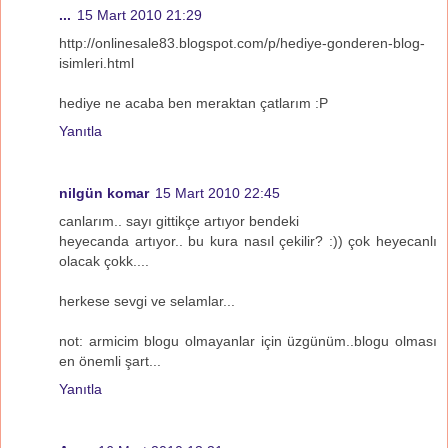
...
15 Mart 2010 21:29
http://onlinesale83.blogspot.com/p/hediye-gonderen-blog-
isimleri.html
hediye ne acaba ben meraktan çatlarım :P
Yanıtla
nilgün komar
15 Mart 2010 22:45
canlarım.. sayı gittikçe artıyor bendeki
heyecanda artıyor.. bu kura nasıl çekilir? :)) çok heyecanlı
olacak çokk....
herkese sevgi ve selamlar...
not: armicim blogu olmayanlar için üzgünüm..blogu olması
en önemli şart...
Yanıtla