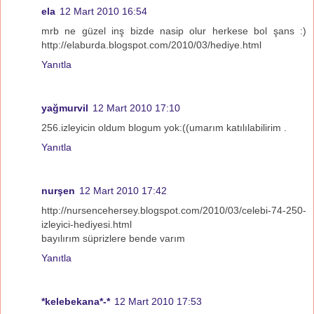
ela
12 Mart 2010 16:54
mrb ne güzel inş bizde nasip olur herkese bol şans :)
http://elaburda.blogspot.com/2010/03/hediye.html
Yanıtla
yağmurvil
12 Mart 2010 17:10
256.izleyicin oldum blogum yok:((umarım katılılabilirim .
Yanıtla
nurşen
12 Mart 2010 17:42
http://nursencehersey.blogspot.com/2010/03/celebi-74-250-
izleyici-hediyesi.html
bayılırım süprizlere bende varım
Yanıtla
*kelebekana*-*
12 Mart 2010 17:53