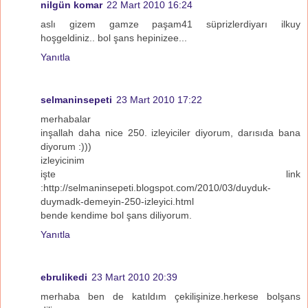
nilgün komar
22 Mart 2010 16:24
aslı gizem gamze paşam41 süprizlerdiyarı ilkuy
hoşgeldiniz.. bol şans hepinizee...
Yanıtla
selmaninsepeti
23 Mart 2010 17:22
merhabalar
inşallah daha nice 250. izleyiciler diyorum, darısıda bana
diyorum :)))
izleyicinim
işte link
:http://selmaninsepeti.blogspot.com/2010/03/duyduk-
duymadk-demeyin-250-izleyici.html
bende kendime bol şans diliyorum.
Yanıtla
ebrulikedi
23 Mart 2010 20:39
merhaba ben de katıldım çekilişinize.herkese bolşans