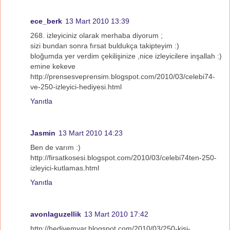
ece_berk
13 Mart 2010 13:39
268. izleyiciniz olarak merhaba diyorum ;
sizi bundan sonra fırsat buldukça takipteyim :)
bloğumda yer verdim çekilişinize ,nice izleyicilere inşallah :)
emine kekeve
http://prensesveprensim.blogspot.com/2010/03/celebi74-
ve-250-izleyici-hediyesi.html
Yanıtla
Jasmin
13 Mart 2010 14:23
Ben de varım :)
http://firsatkosesi.blogspot.com/2010/03/celebi74ten-250-
izleyici-kutlamas.html
Yanıtla
avonlaguzellik
13 Mart 2010 17:42
http://hediyemvar.blogspot.com/2010/03/250-kisi-