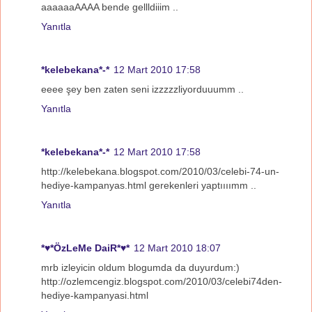
aaaaaaAAAA bende gellldiiim ..
Yanıtla
*kelebekana*-*
12 Mart 2010 17:58
eeee şey ben zaten seni izzzzzliyorduuumm ..
Yanıtla
*kelebekana*-*
12 Mart 2010 17:58
http://kelebekana.blogspot.com/2010/03/celebi-74-un-
hediye-kampanyas.html gerekenleri yaptıııımm ..
Yanıtla
*♥*ÖzLeMe DaiR*♥*
12 Mart 2010 18:07
mrb izleyicin oldum blogumda da duyurdum:)
http://ozlemcengiz.blogspot.com/2010/03/celebi74den-
hediye-kampanyasi.html