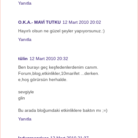
Yanıtla
O.K.A.- MAVİ TUTKU
12 Mart 2010 20:02
Hayırlı olsun ne güzel şeyler yapıyorsunuz.:)
Yanıtla
tülin
12 Mart 2010 20:32
Ben burayı geç keşfedenlerdenim canım.
Forum,blog,etkinlikler,10marifet ...derken.
e,hoş görürsün herhalde.
sevgiyle
glin
Bu arada bloğumdaki etkinliklere baktın mı ;=)
Yanıtla
ladygreenriver
12 Mart 2010 21:37