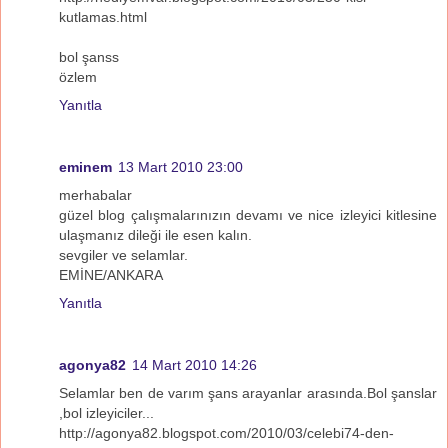
kutlamas.html
bol şanss
özlem
Yanıtla
eminem
13 Mart 2010 23:00
merhabalar
güzel blog çalışmalarınızın devamı ve nice izleyici kitlesine
ulaşmanız dileği ile esen kalın.
sevgiler ve selamlar.
EMİNE/ANKARA
Yanıtla
agonya82
14 Mart 2010 14:26
Selamlar ben de varım şans arayanlar arasında.Bol şanslar
,bol izleyiciler...
http://agonya82.blogspot.com/2010/03/celebi74-den-