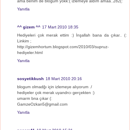
ama benim de blogum yokk:( izlemeye aldım amaa..282(:
Yanıtla
^^ gizem ^^
17 Mart 2010 18:35
Hediyeleri çok merak ettim :) İnşallah bana da çıkar.. (:
Linkim ;
http://gizemhortum.blogspot.com/2010/03/supruz-
hediyeler.html
Yanıtla
sosyetikkush
18 Mart 2010 20:16
blogum olmadğı için izlemeye alıyorum ./
hediyeler çok merak uyandrcı gerçekten :)
umarm bna çıkar (:
GamzeOzkan5@gmail.com
Yanıtla