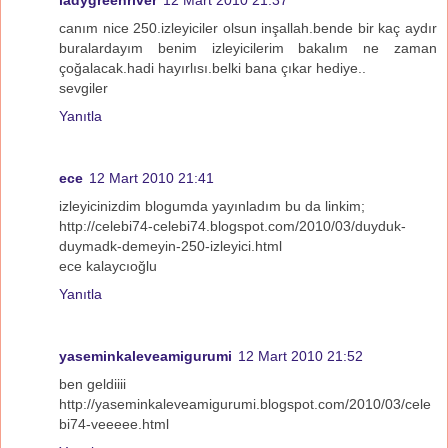
canım nice 250.izleyiciler olsun inşallah.bende bir kaç aydır
buralardayım benim izleyicilerim bakalım ne zaman
çoğalacak.hadi hayırlısı.belki bana çıkar hediye..
sevgiler
Yanıtla
ece
12 Mart 2010 21:41
izleyicinizdim blogumda yayınladım bu da linkim;
http://celebi74-celebi74.blogspot.com/2010/03/duyduk-
duymadk-demeyin-250-izleyici.html
ece kalaycıoğlu
Yanıtla
yaseminkaleveamigurumi
12 Mart 2010 21:52
ben geldiiii
http://yaseminkaleveamigurumi.blogspot.com/2010/03/cele
bi74-veeeee.html