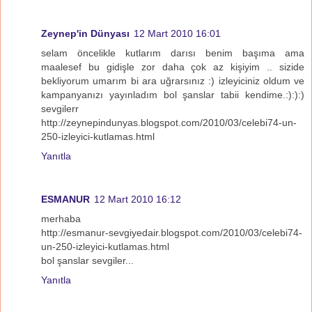
Zeynep'in Dünyası
12 Mart 2010 16:01
selam öncelikle kutlarım darısı benim başıma ama
maalesef bu gidişle zor daha çok az kişiyim .. sizide
bekliyorum umarım bi ara uğrarsınız :) izleyiciniz oldum ve
kampanyanızı yayınladım bol şanslar tabii kendime.:):):)
sevgilerr
http://zeynepindunyas.blogspot.com/2010/03/celebi74-un-
250-izleyici-kutlamas.html
Yanıtla
ESMANUR
12 Mart 2010 16:12
merhaba
http://esmanur-sevgiyedair.blogspot.com/2010/03/celebi74-
un-250-izleyici-kutlamas.html
bol şanslar sevgiler...
Yanıtla