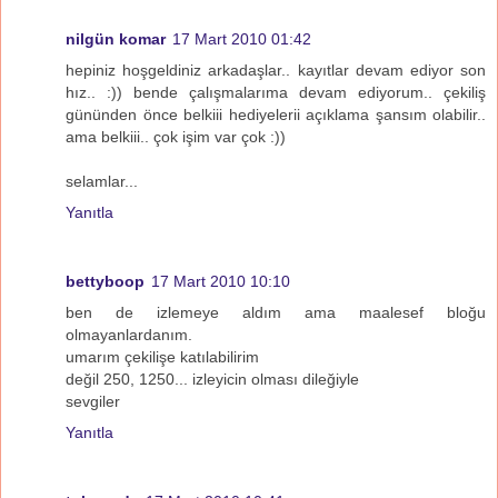
nilgün komar
17 Mart 2010 01:42
hepiniz hoşgeldiniz arkadaşlar.. kayıtlar devam ediyor son
hız.. :)) bende çalışmalarıma devam ediyorum.. çekiliş
gününden önce belkiii hediyelerii açıklama şansım olabilir..
ama belkiii.. çok işim var çok :))
selamlar...
Yanıtla
bettyboop
17 Mart 2010 10:10
ben de izlemeye aldım ama maalesef bloğu
olmayanlardanım.
umarım çekilişe katılabilirim
değil 250, 1250... izleyicin olması dileğiyle
sevgiler
Yanıtla