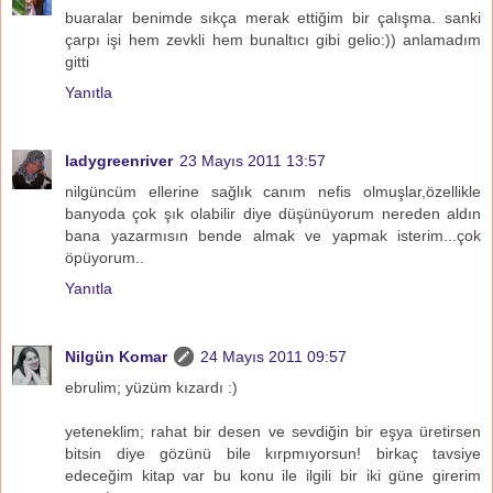
buaralar benimde sıkça merak ettiğim bir çalışma. sanki
çarpı işi hem zevkli hem bunaltıcı gibi gelio:)) anlamadım
gitti
Yanıtla
ladygreenriver
23 Mayıs 2011 13:57
nilgüncüm ellerine sağlık canım nefis olmuşlar,özellikle
banyoda çok şık olabilir diye düşünüyorum nereden aldın
bana yazarmısın bende almak ve yapmak isterim...çok
öpüyorum..
Yanıtla
Nilgün Komar
24 Mayıs 2011 09:57
ebrulim; yüzüm kızardı :)
yeteneklim; rahat bir desen ve sevdiğin bir eşya üretirsen
bitsin diye gözünü bile kırpmıyorsun! birkaç tavsiye
edeceğim kitap var bu konu ile ilgili bir iki güne girerim