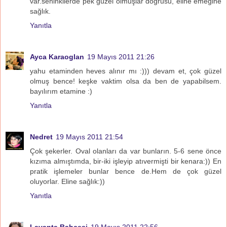
var.seninkilerde pek güzel olmuşlar doğrusu, eline emeğine
sağlık.
Yanıtla
Ayca Karaoglan
19 Mayıs 2011 21:26
yahu etaminden heves alınır mı :))) devam et, çok güzel
olmuş bence! keşke vaktim olsa da ben de yapabilsem.
bayılırım etamine :)
Yanıtla
Nedret
19 Mayıs 2011 21:54
Çok şekerler. Oval olanları da var bunların. 5-6 sene önce
kızıma almıştımda, bir-iki işleyip atıvermişti bir kenara:)) En
pratik işlemeler bunlar bence de.Hem de çok güzel
oluyorlar. Eline sağlık:))
Yanıtla
Lavanta Bahçesi
19 Mayıs 2011 22:56