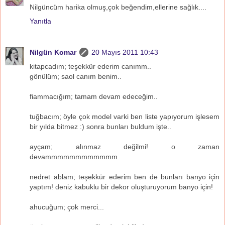
Nilgüncüm harika olmuş,çok beğendim,ellerine sağlık....
Yanıtla
Nilgün Komar
20 Mayıs 2011 10:43
kitapcadım; teşekkür ederim canımm..
gönülüm; saol canım benim..
fiammacığım; tamam devam edeceğim..
tuğbacım; öyle çok model varki ben liste yapıyorum işlesem
bir yılda bitmez :) sonra bunları buldum işte..
ayçam; alınmaz değilmi! o zaman
devammmmmmmmmmmm
nedret ablam; teşekkür ederim ben de bunları banyo için
yaptım! deniz kabuklu bir dekor oluşturuyorum banyo için!
ahucuğum; çok merci...