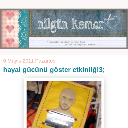
9 Mayıs 2011 Pazartesi
hayal gücünü göster etkinliği3;