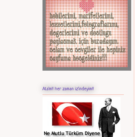
Ata'm!! her zaman iz'indeyim!!