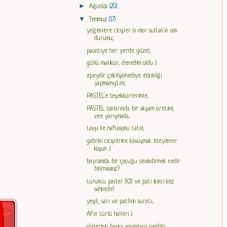
►
Ağustos
(20)
▼
Temmuz
(17)
yeğenlere cicişler & mor sultan'ın son
durumu;
pauntiye her yerde güzel;
güllü manikür, denedim oldu :)
epeydir çekiliş&hediye etkinliği
yapmamıştım;
PASTEL'e teşekkürlerimle..
PASTEL tonlarında bir akşam üretimi;
vee yarışmada...
tavşi ile haftasonu tatili;
gabrini cicişlerine kavuşmak isteyenler
koşun :)
bayramda bir çocuğu sevindirmek nedir
bilirmisiniz?
turuncu pastel 303 ve pati ikinci kez
sahnede!
yeşil, sarı ve pati'nin suratı;
AY'ın türlü halleri :)
sözlerinin başka anlamlara geldiği