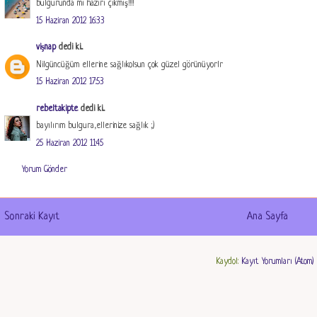
bulgurunda mı hazırı çıkmış!!!!
15 Haziran 2012 16:33
vişnap
dedi ki...
Nilgüncüğüm ellerine sağlıkolsun çok güzel görünüyorlr
15 Haziran 2012 17:53
rebeltakipte
dedi ki...
bayılırım bulgura,ellerinize sağlık ;)
25 Haziran 2012 11:45
Yorum Gönder
Sonraki Kayıt
Ana Sayfa
Kaydol:
Kayıt Yorumları (Atom)