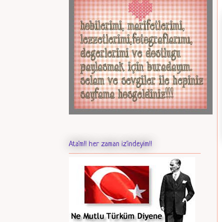
Ata'm!! her zaman iz'indeyim!!