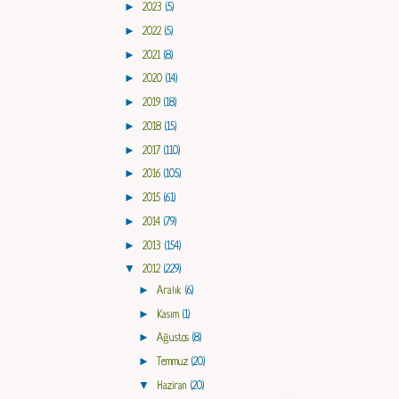
►
2023
(5)
►
2022
(5)
►
2021
(8)
►
2020
(14)
►
2019
(18)
►
2018
(15)
►
2017
(110)
►
2016
(105)
►
2015
(61)
►
2014
(79)
►
2013
(154)
▼
2012
(229)
►
Aralık
(6)
►
Kasım
(1)
►
Ağustos
(8)
►
Temmuz
(20)
▼
Haziran
(20)