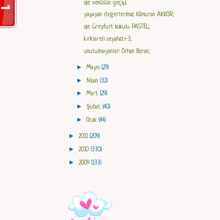
oje: venüs'ün geçişi;
yaşayan değerlerimiz: Kâmuran AKKOR;
oje: Greyfurt kokulu PASTEL;
kırklareli seyahati-3;
unutulmayanlar: Orhan Boran;
►
Mayıs
(29)
►
Nisan
(32)
►
Mart
(29)
►
Şubat
(40)
►
Ocak
(44)
►
2011
(209)
►
2010
(330)
►
2009
(133)