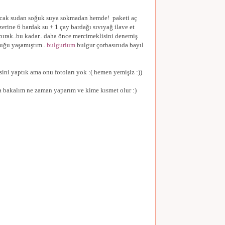
sıcak sudan soğuk suya sokmadan hemde! paketi aç
zerine 6 bardak su + 1 çay bardağı sıvıyağ ilave et
 bırak..bu kadar.. daha önce mercimeklisini denemiş
luğu yaşamıştım..
bulgurium
bulgur çorbasınıda bayıl
sini yaptık ama onu fotoları yok :( hemen yemişiz :))
'da bakalım ne zaman yaparım ve kime kısmet olur :)