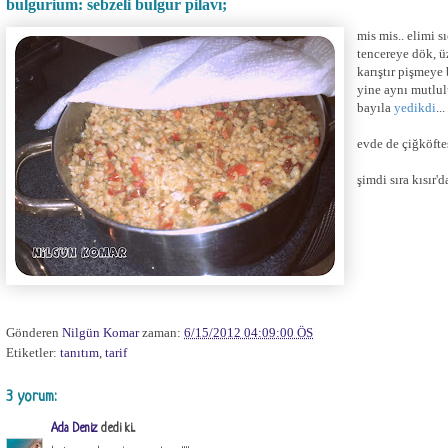
bulgurium: sebzeli bulgur pilavı;
mis mis.. elimi 
tencereye dök, ü
karıştır pişmeye
yine aynı mutlu
bayıla
yedikdi
...
evde de çiğköfte
şimdi sıra kısır
Gönderen
Nilgün Komar
zaman:
6/15/2012 04:09:00 ÖS
Etiketler:
tanıtım
,
tarif
3 yorum:
Ada Deniz
dedi ki...