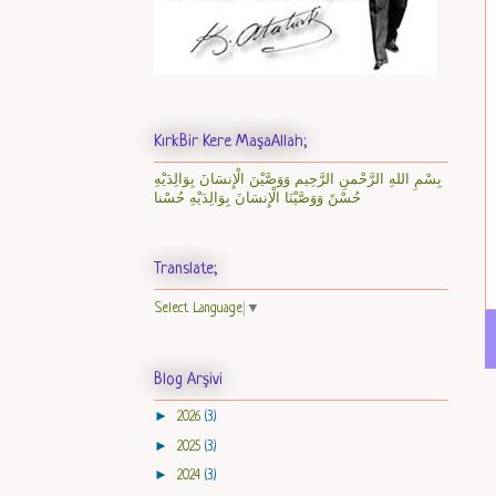
KırkBir Kere MaşaAllah;
بِسْمِ اللهِ الرَّحْمنِ الرَّحِيم وَوَصَّيْنَ الْإِنسَانَ بِوَالِدَيْهِ
حُسْنً وَوَصَّيْنَا الْإِنسَانَ بِوَالِدَيْهِ حُسْنا
Translate;
Select Language
▼
Blog Arşivi
►
2026
(3)
►
2025
(3)
►
2024
(3)