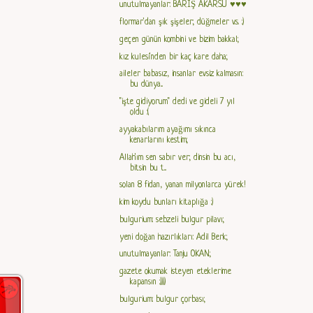
unutulmayanlar: BARIŞ AKARSU ♥♥♥
flormar'dan şık şişeler; düğmeler v.s. :)
geçen günün kombini ve bizim bakkal;
kız kulesi'nden bir kaç kare daha;
aileler babasız, insanlar evsiz kalmasın:
bu dünya...
"işte gidiyorum" dedi ve gideli 7 yıl
oldu :(
ayyakabılarım ayağımı sıkınca
kenarlarını kestim;
Allah'ım sen sabır ver; dinsin bu acı,
bitsin bu t...
solan 8 fidan, yanan milyonlarca yürek!
kim koydu bunları kitaplığa :)
bulgurium: sebzeli bulgur pilavı;
yeni doğan hazırlıkları: Adil Berk;
unutulmayanlar: Tanju OKAN;
gazete okumak isteyen eteklerime
kapansın :))))
bulgurium: bulgur çorbası;