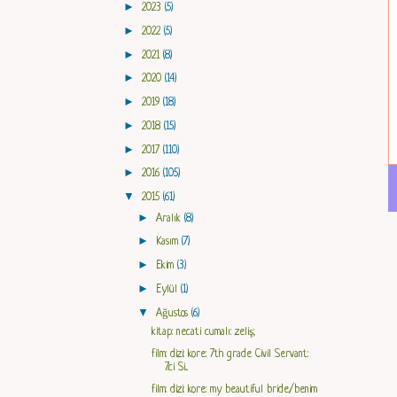
►
2023
(5)
►
2022
(5)
►
2021
(8)
►
2020
(14)
►
2019
(18)
►
2018
(15)
►
2017
(110)
►
2016
(105)
▼
2015
(61)
►
Aralık
(8)
►
Kasım
(7)
►
Ekim
(3)
►
Eylül
(1)
▼
Ağustos
(6)
kitap: necati cumalı: zeliş;
film: dizi: kore: 7th grade Civil Servant:
7.ci Si...
film: dizi: kore: my beautiful bride/benim