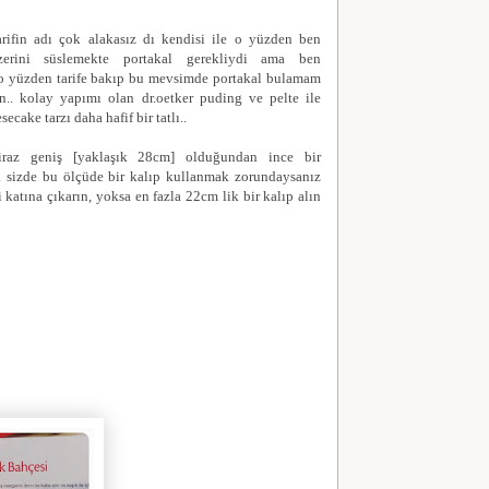
rifin adı çok alakasız dı kendisi ile o yüzden ben
üzerini süslemekte portakal gerekliydi ama ben
o yüzden tarife bakıp bu mevsimde portakal bulamam
.. kolay yapımı olan dr.oetker puding ve pelte ile
secake tarzı daha hafif bir tatlı..
iraz geniş [yaklaşık 28cm] olduğundan ince bir
 sizde bu ölçüde bir kalıp kullanmak zorundaysanız
 katına çıkarın, yoksa en fazla 22cm lik bir kalıp alın