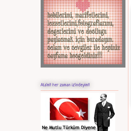
Ata'm!! her zaman iz'indeyim!!