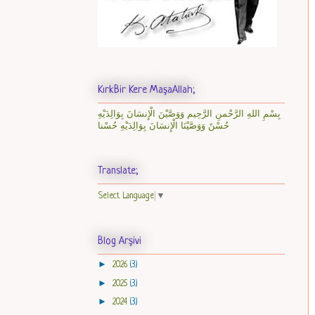
KırkBir Kere MaşaAllah;
بِسْمِ اللهِ الرَّحْمنِ الرَّحِيم وَوَصَّيْنَ الْإِنسَانَ بِوَالِدَيْهِ
حُسْنً وَوَصَّيْنَا الْإِنسَانَ بِوَالِدَيْهِ حُسْنا
Translate;
Select Language
▼
Blog Arşivi
►
2026
(3)
►
2025
(3)
►
2024
(3)