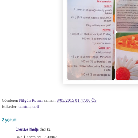
Gönderen
Nilgün Komar
zaman:
8/05/2015 01:47:00 ÖS
Etiketler:
tanıtım
,
tarif
2 yorum:
Creative Khadija
dedi ki...
Love it. seems really yummy!