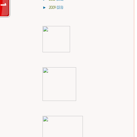
►
2009
(133)