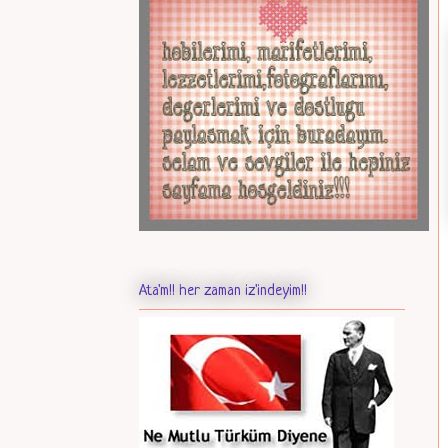
Ata'm!! her zaman iz'indeyim!!