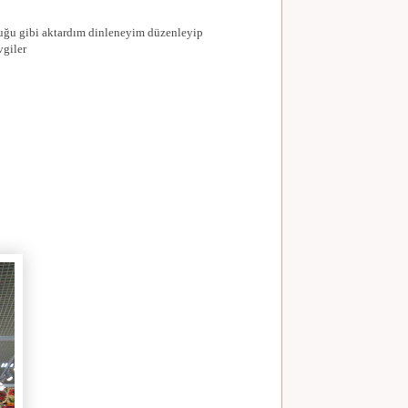
duğu gibi aktardım dinleneyim düzenleyip
vgiler