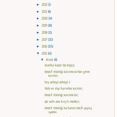
►
2022
(5)
►
2021
(8)
►
2020
(14)
►
2019
(18)
►
2018
(15)
►
2017
(110)
►
2016
(105)
▼
2015
(61)
▼
Aralık
(8)
istanbul kazan biz kepçe;
6.motif etkinliği: katılımcılardan gelen
kareler;
hey onbeşli onbeşli :)
Hobi ve elişi fuarından kareler;
6.motif etkinliği: katılımcılar;
oje: sade ama kırçıllı manikür;
6.motif etkinliği: kartanesi motifi yapılış
aşamal...