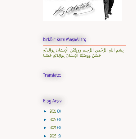
KırkBir Kere MaşaAllah;
بِسْمِ اللهِ الرَّحْمنِ الرَّحِيم وَوَصَّيْنَ الْإِنسَانَ بِوَالِدَيْهِ
حُسْنً وَوَصَّيْنَا الْإِنسَانَ بِوَالِدَيْهِ حُسْنا
Translate;
Blog Arşivi
►
2026
(3)
►
2025
(3)
►
2024
(3)
►
2023
(5)