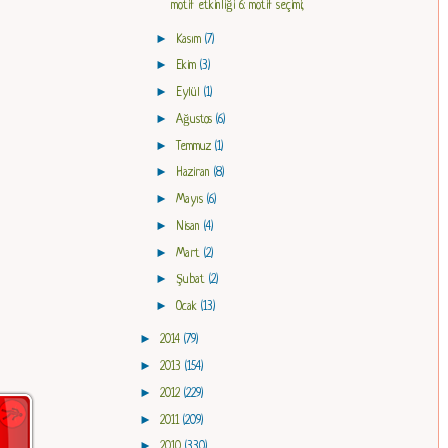
motif etkinliği 6: motif seçimi;
►
Kasım
(7)
►
Ekim
(3)
►
Eylül
(1)
►
Ağustos
(6)
►
Temmuz
(1)
►
Haziran
(8)
►
Mayıs
(6)
►
Nisan
(4)
►
Mart
(2)
►
Şubat
(2)
►
Ocak
(13)
►
2014
(79)
►
2013
(154)
►
2012
(229)
►
2011
(209)
►
2010
(330)