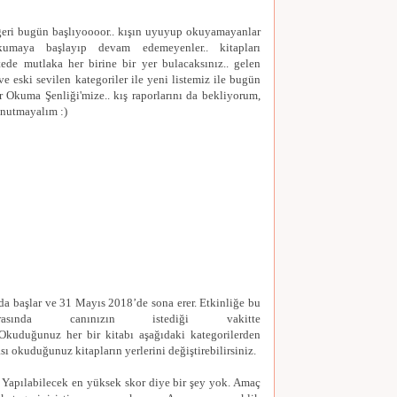
iğeri bugün başlıyoooor.. kışın uyuyup okuyamayanlar
kumaya başlayıp devam edemeyenler.. kitapları
tede mutlaka her birine bir yer bulacaksınız.. gelen
r ve eski sevilen kategoriler ile yeni listemiz ile bugün
 Okuma Şenliği'mize.. kış raporlarını da bekliyorum,
nutmayalım :)
da başlar ve 31 Mayıs 2018’de sona erer.
Etkinliğe bu
rasında canınızın istediği vakitte
Okuduğunuz her bir kitabı aşağıdaki kategorilerden
ı okuduğunuz kitapların yerlerini değiştirebilirsiniz.
 Yapılabilecek en yüksek skor diye bir şey yok. Amaç