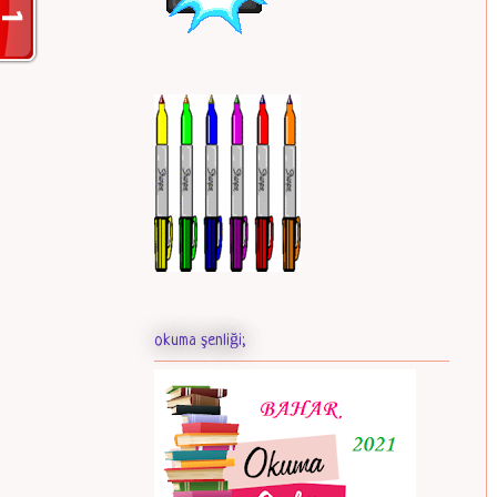
okuma şenliği;