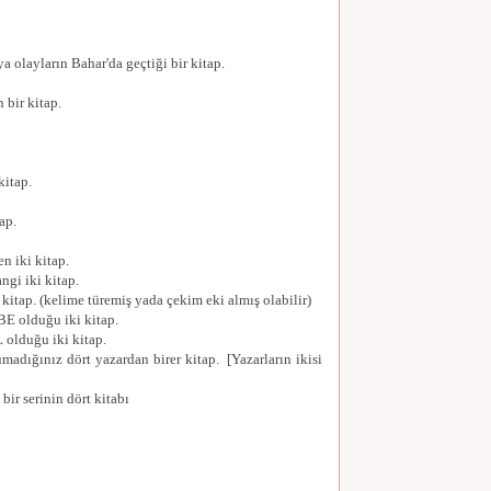
 olayların Bahar'da geçtiği bir kitap.
bir kitap.
kitap.
ap.
n iki kitap.
ngi iki kitap.
 kitap. (kelime türemiş yada çekim eki almış olabilir)
BE olduğu iki kitap.
 olduğu iki kitap.
madığınız dört yazardan birer kitap. [Yazarların ikisi
bir serinin dört kitabı