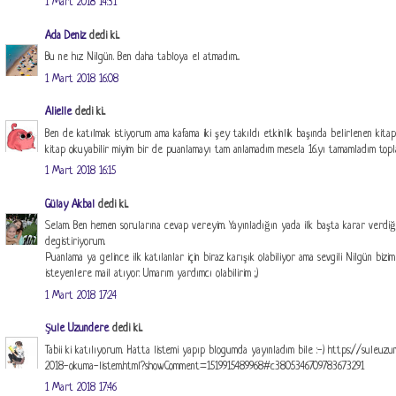
1 Mart 2018 14:31
Ada Deniz
dedi ki...
Bu ne hız Nilgün. Ben daha tabloya el atmadım...
1 Mart 2018 16:08
Alielle
dedi ki...
Ben de katılmak istiyorum ama kafama iki şey takıldı etkinlik başında belirlenen kit
kitap okuyabilir miyim bir de puanlamayı tam anlamadım mesela 16.yı tamamladım topla
1 Mart 2018 16:15
Gülay Akbal
dedi ki...
Selam. Ben hemen sorularına cevap vereyim. Yayınladığın yada ilk başta karar verdiği
degistiriyorum.
Puanlama ya gelince ilk katılanlar için biraz karışık olabiliyor ama sevgili Nilgün bizi
isteyenlere mail atıyor. Umarım yardımcı olabilirim ;)
1 Mart 2018 17:24
Şule Uzundere
dedi ki...
Tabii ki katılıyorum. Hatta listemi yapıp blogumda yayınladım bile :-) https://suleu
2018-okuma-listem.html?showComment=1519915489968#c3805346709783673291
1 Mart 2018 17:46