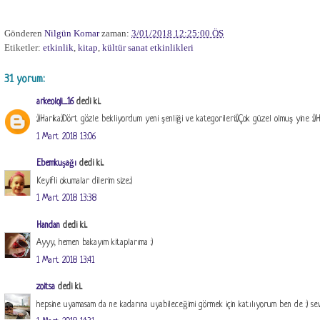
Gönderen
Nilgün Komar
zaman:
3/01/2018 12:25:00 ÖS
Etiketler:
etkinlik
,
kitap
,
kültür sanat etkinlikleri
31 yorum:
arkeoloji_16
dedi ki...
:))Harika:)Dört gözle bekliyordum yeni şenliği ve kategorileri:))Çok güzel olmuş yine :
1 Mart 2018 13:06
Ebemkuşağı
dedi ki...
Keyifli okumalar dilerim size.:)
1 Mart 2018 13:38
Handan
dedi ki...
Ayyy, hemen bakayım kitaplarıma :)
1 Mart 2018 13:41
zoitsa
dedi ki...
hepsine uyamasam da ne kadarına uyabileceğimi görmek için katılıyorum ben de :) se