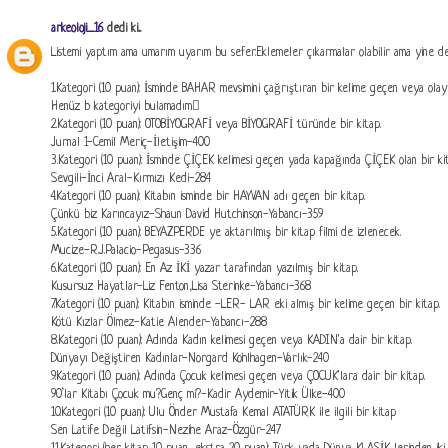
arkeoloji_16
dedi ki...
Listemi yaptım ama umarım uyarım bu sefer.Eklemeler çıkarmalar olabilir ama yine de 
1.Kategori (10 puan): İsminde BAHAR mevsimini çağrıştıran bir kelime geçen veya olayl
Henüz b kategoriyi bulamadım
2.Kategori (10 puan): OTOBİYOGRAFİ veya BİYOGRAFİ türünde bir kitap.
Jurnal 1-Cemil Meriç-İletişim-400
3.Kategori (10 puan): İsminde ÇİÇEK kelimesi geçen yada kapağında ÇİÇEK olan bir kit
Sevgili-İnci Aral-Kırmızı Kedi-284
4.Kategori (10 puan): Kitabın isminde bir HAYVAN adı geçen bir kitap.
Çünkü biz Karıncayız-Shaun David Hutchinson-Yabancı-359
5.Kategori (10 puan): BEYAZPERDE ye aktarılmış bir kitap filmi de izlenecek.
Mucize-R.J.Palacio-Pegasus-336
6.Kategori (10 puan): En Az İKİ yazar tarafından yazılmış bir kitap.
Kusursuz Hayatlar-Liz Fenton,Lisa Sterinke-Yabancı-368
7.Kategori (10 puan): Kitabın isminde -LER- LAR eki almış bir kelime geçen bir kitap.
Kötü Kızlar Ölmez-Katie Alender-Yabancı-288
8.Kategori (10 puan): Adında Kadın kelimesi geçen veya KADIN'a dair bir kitap.
Dünyayı Değiştiren Kadınlar-Norgard Kohlhagen-Varlık-240
9.Kategori (10 puan): Adında Çocuk kelimesi geçen veya ÇOCUK'lara dair bir kitap.
90’lar Kitabı Çocuk mu?Genç mi?-Kadir Aydemir-Yitik Ülke-400
10.Kategori (10 puan): Ulu Önder Mustafa Kemal ATATÜRK ile ilgili bir kitap
Sen Latife Değil Latifsin-Nezihe Araz-Özgür-247