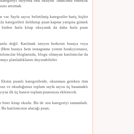
 kategoriyi istiyorsa onu okuyun. Amacımız esneklik
ısını artırmak.
 var. Sayfa sayısı belirtilmiş
kategoriler hariç hiçbir
çoklu kategorileri doldurup puan kapma yarışına girmek
in birden fazla kitap okuyarak da daha fazla puan
nlu değil. Katılmak isteyen herkesin buraya veya
. (Hem buraya hem instagrama yorum bırakıyorsanız,
tılımcılar bloglarında, blogu olmayan katılımcılar da
umayı planladıklarını duyurabilirler.
.
Ekstra puanlı kategorilerde, okunması gereken tüm
unuz ve
okuduğunuz toplam sayfa sayısı üç basamaklı
 sayıysa ilk üç hanesi toplam puanınıza eklenecek.
 birer kitap okudu. Bir de son kategoriyi tamamladı.
 Bu katılımcının alacağı puan;