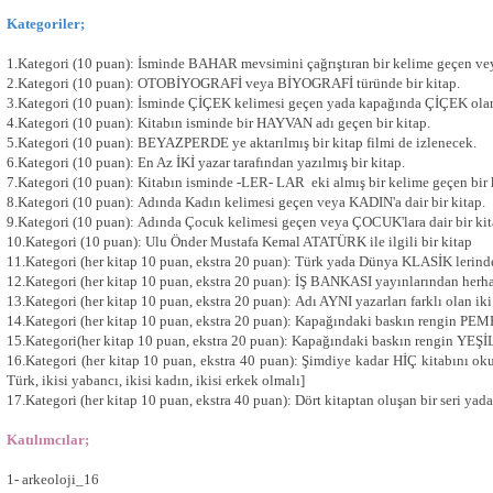
Kategoriler;
1.Kategori (10 puan): İsminde BAHAR mevsimini çağrıştıran bir kelime geçen veya
2.Kategori (10 puan): OTOBİYOGRAFİ veya BİYOGRAFİ türünde bir kitap.
3.Kategori (10 puan): İsminde ÇİÇEK kelimesi geçen yada kapağında ÇİÇEK olan 
4.Kategori (10 puan): Kitabın isminde bir HAYVAN adı geçen bir kitap.
5.Kategori (10 puan): BEYAZPERDE ye aktarılmış bir kitap filmi de izlenecek.
6.Kategori (10 puan): En Az İKİ yazar tarafından yazılmış bir kitap.
7.Kategori (10 puan): Kitabın isminde -LER- LAR eki almış bir kelime geçen bir 
8.Kategori (10 puan): Adında Kadın kelimesi geçen veya KADIN'a dair bir kitap.
9.Kategori (10 puan): Adında Çocuk kelimesi geçen veya ÇOCUK'lara dair bir kit
10.Kategori (10 puan): Ulu Önder Mustafa Kemal ATATÜRK ile ilgili bir kitap
11.Kategori (her kitap 10 puan, ekstra 20 puan): Türk yada Dünya KLASİK lerinde
12.Kategori (her kitap 10 puan, ekstra 20 puan): İŞ BANKASI yayınlarından herha
13.Kategori (her kitap 10 puan, ekstra 20 puan): Adı AYNI yazarları farklı olan iki
14.Kategori (her kitap 10 puan, ekstra 20 puan): Kapağındaki baskın rengin PEM
15.Kategori(her kitap 10 puan, ekstra 20 puan): Kapağındaki baskın rengin YEŞİL
16.Kategori (her kitap 10 puan, ekstra 40 puan): Şimdiye kadar HİÇ kitabını oku
Türk, ikisi yabancı, ikisi kadın, ikisi erkek olmalı]
17.Kategori (her kitap 10 puan, ekstra 40 puan): Dört kitaptan oluşan bir seri yada 
Katılımcılar;
1- arkeoloji_16