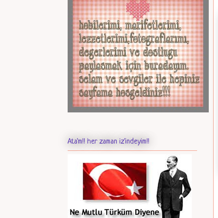
Ata'm!! her zaman iz'indeyim!!