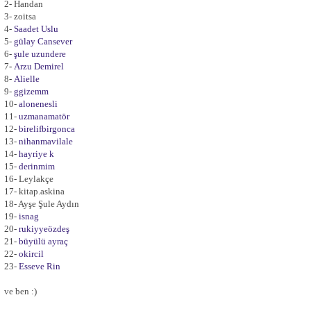
2- Handan
3- zoitsa
4-
Saadet Uslu
5-
gülay Cansever
6-
şule uzundere
7
-
Arzu Demirel
8
-
Alielle
9-
ggizemm
10-
alonenesli
11-
uzmanamatör
12-
birelifbirgonca
13-
nihanmavilale
14-
hayriye k
15-
derinmim
16- Leylakçe
17-
kitap.askina
18- Ayşe Şule Aydın
19-
isnag
20-
rukiyyeözdeş
21-
büyülü ayraç
22-
okircil
23-
Esseve Rin
ve ben :)