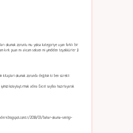
apları okumak zorunlu mu yoksa kategoriye uyan farklı bir
m kırk puan mı alıcam seksen mi şimdiden teşekkürler :))
n kitaplari okumak zorunda değilsin ki ben sürekli
m işimizi kolaylaştırmak adına Excel sayfası hazırlayarak
zundere.blogspot.com.tr/2018/03/bahar-okuma-senligi-