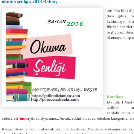
okuma şenliği: 2018 Bahar;
biri dün bitti d
(ben gibi), o
kaldırmayın, lis
fikirler, önerile
başlıyoruz Bahar
okumaya dalıp u
Kurallar;
Etkinlik 1 Mart’
tarihler a
katılabilirsiniz.
sadece
bir'ine
saydırabiliyorsunuz. Ancak, etkinlik devam ederken kategoriler aras
Kategorilerin tamamını okumak zorunda değilsiniz. Puanlama sistemimiz esnek.