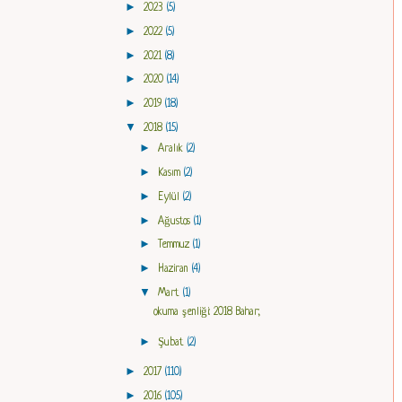
►
2023
(5)
►
2022
(5)
►
2021
(8)
►
2020
(14)
►
2019
(18)
▼
2018
(15)
►
Aralık
(2)
►
Kasım
(2)
►
Eylül
(2)
►
Ağustos
(1)
►
Temmuz
(1)
►
Haziran
(4)
▼
Mart
(1)
okuma şenliği: 2018 Bahar;
►
Şubat
(2)
►
2017
(110)
►
2016
(105)