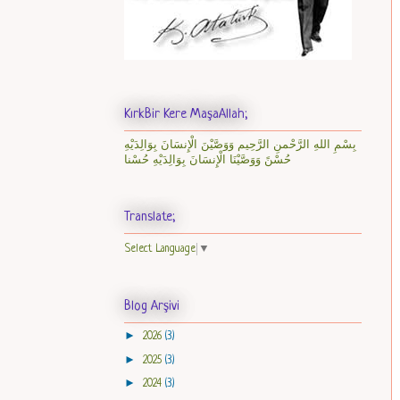
KırkBir Kere MaşaAllah;
بِسْمِ اللهِ الرَّحْمنِ الرَّحِيم وَوَصَّيْنَ الْإِنسَانَ بِوَالِدَيْهِ
حُسْنً وَوَصَّيْنَا الْإِنسَانَ بِوَالِدَيْهِ حُسْنا
Translate;
Select Language
▼
Blog Arşivi
►
2026
(3)
►
2025
(3)
►
2024
(3)