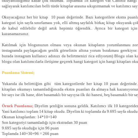
okuyabildiğimiz kadar çok okumak.
Toplamda 18 kategori var. Canınız hangi
sağlayarak katılımcıları belli türde kitaplar arasına sıkıştırmamak ve katılımcı say
Okuyacağınız her bir kitap 10 puan değerinde. Bazı kategorilere ekstra puanlar
kategori için sayfa sınırlaması yok, elli altmış sayfalık birkaç kitap okuyarak 
de kabul edilebilir değil artık hepimiz öğrendik.. Ayrıca b
ir kategori iç
kazanamazsınız.
Katılmak için blogunuzun olması veya okunan kitapların yorumlanması zoru
instagramda paylaşacağım şenlik görselinin altına yorum bırakması gerekiyor
burada instagram kullanıcı adınızı da belirtmenizi rica ediyorum) Blogu olan ka
blogu olan katılımcılarla iletişime geçerek hangi kategori için hangi kitapları ok
Puanlama Sistemi;
Yukarıda da belirttiğim gibi tüm kategorilerde her kitap 10 puan değerinde
kitapları okumayı tamamladığınızda ekstra puanları da almaya hak kazanıyors
bir sayı ise ilk hane, dört basamaklı bir sayıysa ilk iki hanesi, beş basamaklı bir
Örnek Puanlama;
Diyelim şenliğin sonuna geldik. Katılımcı ilk 10 kategoriden
Yani katılımcı toplam 14 kitap okudu. Diyelim ki toplamda da 9.695 sayfa okudu.
Okunan kitaplardan: 14*10=140
Son kategoriyi tamamladığı için ekstradan 30 puan
9.695 sayfa okuduğu için 96 puan
Toplamda 140+30+96 = 266 puan