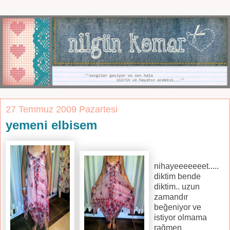
27 Temmuz 2009 Pazartesi
yemeni elbisem
nihayeeeeeeet.....
diktim bende
diktim.. uzun
zamandır
beğeniyor ve
istiyor olmama
rağmen