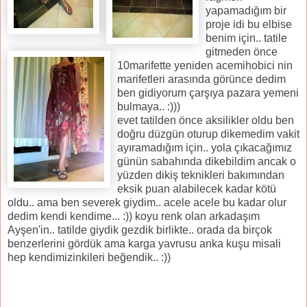
yapamadığım bir
proje idi bu elbise
benim için.. tatile
gitmeden önce
10marifette yeniden acemihobici nin
marifetleri arasında görünce dedim
ben gidiyorum çarşıya pazara yemeni
bulmaya.. :)))
evet tatilden önce aksilikler oldu ben
doğru düzgün oturup dikemedim vakit
ayıramadığım için.. yola çıkacağımız
günün sabahında dikebildim ancak o
yüzden dikiş teknikleri bakımından
eksik puan alabilecek kadar kötü
oldu.. ama ben severek giydim.. acele acele bu kadar olur
dedim kendi kendime... :)) koyu renk olan arkadaşım
Ayşen'in.. tatilde giydik gezdik birlikte.. orada da birçok
benzerlerini gördük ama karga yavrusu anka kuşu misali
hep kendimizinkileri beğendik.. :))