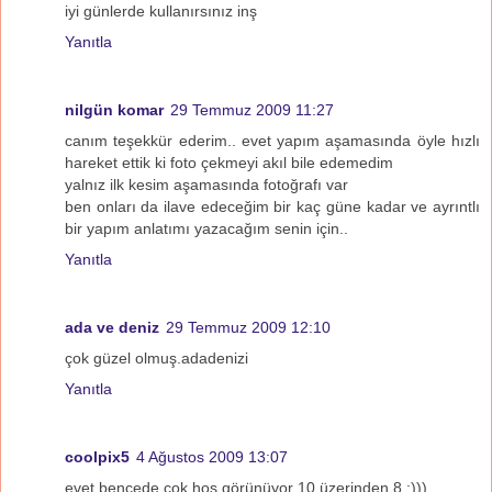
iyi günlerde kullanırsınız inş
Yanıtla
nilgün komar
29 Temmuz 2009 11:27
canım teşekkür ederim.. evet yapım aşamasında öyle hızlı
hareket ettik ki foto çekmeyi akıl bile edemedim
yalnız ilk kesim aşamasında fotoğrafı var
ben onları da ilave edeceğim bir kaç güne kadar ve ayrıntlı
bir yapım anlatımı yazacağım senin için..
Yanıtla
ada ve deniz
29 Temmuz 2009 12:10
çok güzel olmuş.adadenizi
Yanıtla
coolpix5
4 Ağustos 2009 13:07
evet bencede çok hoş görünüyor 10 üzerinden 8 :)))