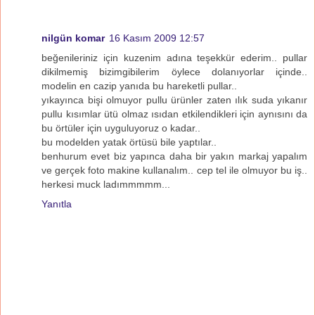
nilgün komar
16 Kasım 2009 12:57
beğenileriniz için kuzenim adına teşekkür ederim.. pullar
dikilmemiş bizimgibilerim öylece dolanıyorlar içinde..
modelin en cazip yanıda bu hareketli pullar..
yıkayınca bişi olmuyor pullu ürünler zaten ılık suda yıkanır
pullu kısımlar ütü olmaz ısıdan etkilendikleri için aynısını da
bu örtüler için uyguluyoruz o kadar..
bu modelden yatak örtüsü bile yaptılar..
benhurum evet biz yapınca daha bir yakın markaj yapalım
ve gerçek foto makine kullanalım.. cep tel ile olmuyor bu iş..
herkesi muck ladımmmmm...
Yanıtla