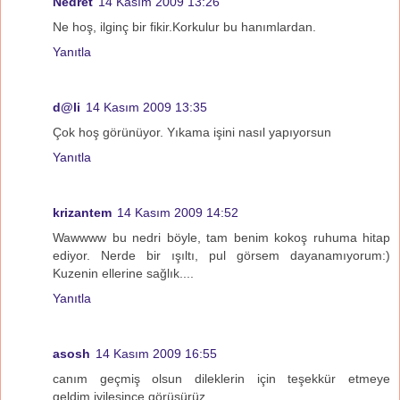
Nedret
14 Kasım 2009 13:26
Ne hoş, ilginç bir fikir.Korkulur bu hanımlardan.
Yanıtla
d@li
14 Kasım 2009 13:35
Çok hoş görünüyor. Yıkama işini nasıl yapıyorsun
Yanıtla
krizantem
14 Kasım 2009 14:52
Wawwww bu nedri böyle, tam benim kokoş ruhuma hitap
ediyor. Nerde bir ışıltı, pul görsem dayanamıyorum:)
Kuzenin ellerine sağlık....
Yanıtla
asosh
14 Kasım 2009 16:55
canım geçmiş olsun dileklerin için teşekkür etmeye
geldim.iyileşince görüşürüz ...