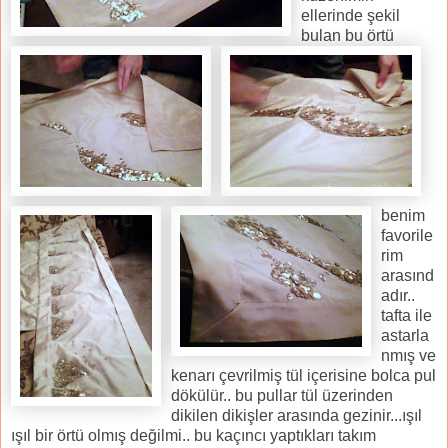
ellerinde şekil
bulan bu örtü
benim
favorile
rim
arasınd
adır..
tafta ile
astarla
nmış ve
kenarı çevrilmiş tül içerisine bolca pul
dökülür.. bu pullar tül üzerinden
dikilen dikişler arasında gezinir...ışıl
ışıl bir örtü olmış değilmi.. bu kaçıncı yaptıkları takım