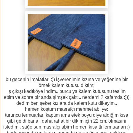
bu gecenin imalatları :)) işverenimin kızına ve yeğenine bir
örnek kalem kutusu diktim;
iş çıkışı kadıköye indim.. burcu ya kalem kutusunu teslim
ettim ve sonra bir anda şimşek çaktı.. nerdemi ? kafamda :)))
dedim ben şeker kızlara da kalem kutu dikeyim..
hemen koştum masrafçı mehmet abi ye;
turuncu fermuarları kaptım ama etek boyu diye aldığım kısa
gibi geldi bana.. daha rahat bir dikim için 22 cm. olmasını
istedim.. sağolsun masrafçı abim hemen kısalttı fermuarları :)
birde reyonda makara standında duran öyle hoş renkli üç