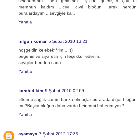
selaaammm.. ben geldimm ..iyikide gelmişim çok bi
memnun kaldım ...cıvıl cıvıl bloğun ..artık hergün
buralardayım ...sevgiyle kal..
Yanıtla
nilgün komar
5 Şubat 2010 13:21
hoşgeldin kelebek***im... :))
beğenin ve ziyaretin için teşekkür ederim..
sevgiler benden sana..
Yanıtla
karabidikim
9 Şubat 2010 02:09
Ellerine sağlık canım harika olmuşlar bu arada diğer bloğun
mu?Başka bloğun daha varda beinmmi haberim yok?
Yanıtla
ayamaya
7 Şubat 2012 17:35