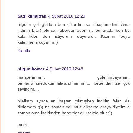
Saglıklımutfak
4 Şubat 2010 12:29
nilgüün çok güldüm ben çıkardım seni baştan dimi. Ama
indirim bitti:( olursa haberdar ederim . bu arada ben bu
kalemlikler den istiyorum duyurulur. Kızımın boya
kalemlerini koyarım ;)
Yanıtla
nilgün komar
4 Şubat 2010 12:48
mahperimmm, gülenimbayanım,
benhurum,nedukum,hilalandımmmm... beğendiğinize çok
sevindim....
hilalimm ayrıca en baştan çıkmışken indirim falan da
dinlemem :))) ne zaman yolumuz düşerse oraya diyelim o
zaman ama indirimden haberdar olursakda olur :))
muck...
Yanıtla