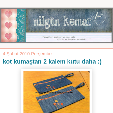
4 Şubat 2010 Perşembe
kot kumaştan 2 kalem kutu daha :)