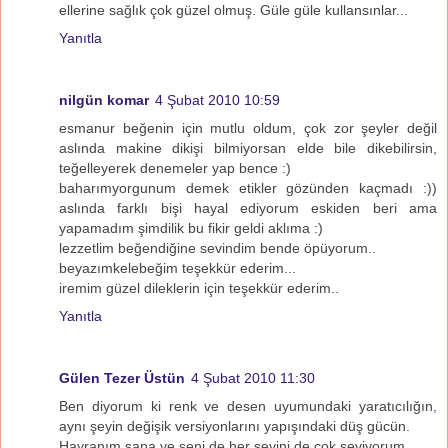
ellerine sağlık çok güzel olmuş. Güle güle kullansınlar...
Yanıtla
nilgün komar
4 Şubat 2010 10:59
esmanur beğenin için mutlu oldum, çok zor şeyler değil
aslında makine dikişi bilmiyorsan elde bile dikebilirsin,
teğelleyerek denemeler yap bence :)
baharımyorgunum demek etikler gözünden kaçmadı :))
aslında farklı bişi hayal ediyorum eskiden beri ama
yapamadım şimdilik bu fikir geldi aklıma :)
lezzetlim beğendiğine sevindim bende öpüyorum..
beyazımkelebeğim teşekkür ederim...
iremim güzel dileklerin için teşekkür ederim..
Yanıtla
Gülen Tezer Üstün
4 Şubat 2010 11:30
Ben diyorum ki renk ve desen uyumundaki yaratıcılığın,
aynı şeyin değişik versiyonlarını yapışındaki düş gücün.
Hayranım sana ve seni de her şeyini de çok seviyorum.