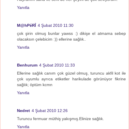
Yanıtla
M@hPéRÎ
4 Şubat 2010 11:30
çok şirin olmuş bunlar yawss :) dikişe el atmama sebep
olacaksın çelebicim :)) ellerine sağlık..
Yanıtla
Benhurum
4 Şubat 2010 11:33
Ellerine sağlık canım çok güzel olmuş, turuncu akfil kot ile
çok uyumlu ayrıca etiketler harikulade görünüyor fikrine
sağlık; öptüm kcmn
Yanıtla
Nedret
4 Şubat 2010 12:26
Turuncu fermuar müthiş yakışmış.Elinize sağlık.
Yanıtla