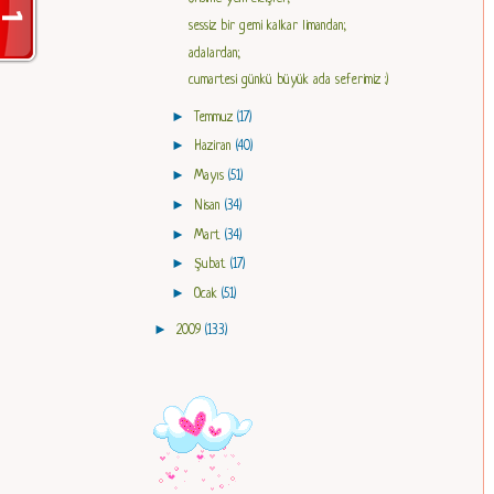
sessiz bir gemi kalkar limandan;
adalardan;
cumartesi günkü büyük ada seferimiz :)
►
Temmuz
(17)
►
Haziran
(40)
►
Mayıs
(51)
►
Nisan
(34)
►
Mart
(34)
►
Şubat
(17)
►
Ocak
(51)
►
2009
(133)