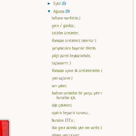
►
Eylül
(15)
▼
Ağustos
(19)
haftanın marifetlisi :)
gece / gündüz ;
tatilden üretimler;
Ramazan üretimleri; tekerrür :)
yarışmacılara başarılar dilerim..
piliçli püreli beykoz kebabı;
taçlaaaarrr... :)
Ramazan ayının ilk üretimlerinden :)
yeni saçlarım :)
sarı şeker;
bodrum serisinden bir parça; şehr-i
bursa'dan için;
obje çekimleri;
siyah & beyaz & turuncu ;
Bursa'nın EFE'si ;
dün gece aklımda yine sen vardın :)
ofisime yeni cicişler;