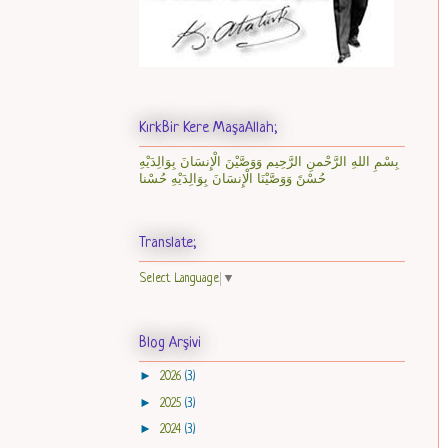
KırkBir Kere MaşaAllah;
بِسْمِ اللهِ الرَّحْمنِ الرَّحِيم وَوَصَّيْنَ الْإِنسَانَ بِوَالِدَيْهِ
حُسْنً وَوَصَّيْنَا الْإِنسَانَ بِوَالِدَيْهِ حُسْنا
Translate;
Select Language
▼
Blog Arşivi
►
2026
(3)
►
2025
(3)
►
2024
(3)