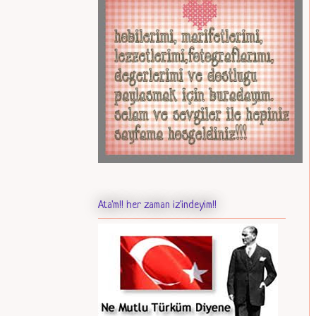
Ata'm!! her zaman iz'indeyim!!