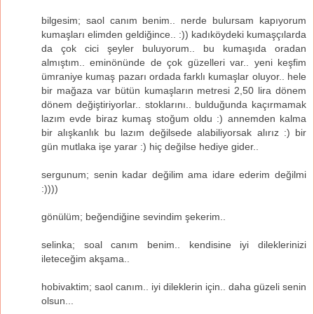
bilgesim; saol canım benim.. nerde bulursam kapıyorum
kumaşları elimden geldiğince.. :)) kadıköydeki kumaşçılarda
da çok cici şeyler buluyorum.. bu kumaşıda oradan
almıştım.. eminönünde de çok güzelleri var.. yeni keşfim
ümraniye kumaş pazarı ordada farklı kumaşlar oluyor.. hele
bir mağaza var bütün kumaşların metresi 2,50 lira dönem
dönem değiştiriyorlar.. stoklarını.. bulduğunda kaçırmamak
lazım evde biraz kumaş stoğum oldu :) annemden kalma
bir alışkanlık bu lazım değilsede alabiliyorsak alırız :) bir
gün mutlaka işe yarar :) hiç değilse hediye gider..
sergunum; senin kadar değilim ama idare ederim değilmi
:))))
gönülüm; beğendiğine sevindim şekerim..
selinka; soal canım benim.. kendisine iyi dileklerinizi
ileteceğim akşama..
hobivaktim; saol canım.. iyi dileklerin için.. daha güzeli senin
olsun...