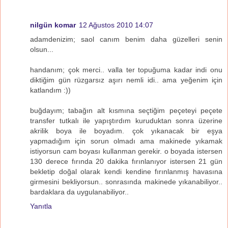
nilgün komar
12 Ağustos 2010 14:07
adamdenizim; saol canım benim daha güzelleri senin
olsun...
handanım; çok merci.. valla ter topuğuma kadar indi onu
diktiğim gün rüzgarsız aşırı nemli idi.. ama yeğenim için
katlandım :))
buğdayım; tabağın alt kısmına seçtiğim peçeteyi peçete
transfer tutkalı ile yapıştırdım kuruduktan sonra üzerine
akrilik boya ile boyadım. çok yıkanacak bir eşya
yapmadığım için sorun olmadı ama makinede yıkamak
istiyorsun cam boyası kullanman gerekir. o boyada istersen
130 derece fırında 20 dakika fırınlanıyor istersen 21 gün
bekletip doğal olarak kendi kendine fırınlanmış havasına
girmesini bekliyorsun.. sonrasında makinede yıkanabiliyor..
bardaklara da uygulanabiliyor..
Yanıtla