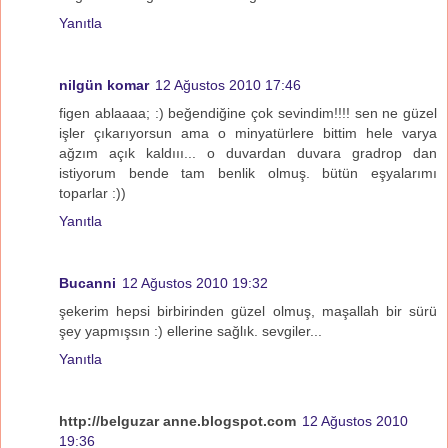
Yanıtla
nilgün komar
12 Ağustos 2010 17:46
figen ablaaaa; :) beğendiğine çok sevindim!!!! sen ne güzel
işler çıkarıyorsun ama o minyatürlere bittim hele varya
ağzım açık kaldııı... o duvardan duvara gradrop dan
istiyorum bende tam benlik olmuş. bütün eşyalarımı
toparlar :))
Yanıtla
Bucanni
12 Ağustos 2010 19:32
şekerim hepsi birbirinden güzel olmuş, maşallah bir sürü
şey yapmışsın :) ellerine sağlık. sevgiler...
Yanıtla
http://belguzar anne.blogspot.com
12 Ağustos 2010
19:36