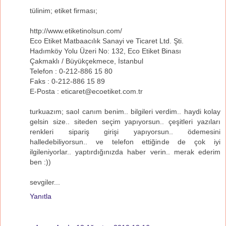
tülinim; etiket firması;
http://www.etiketinolsun.com/
Eco Etiket Matbaacılık Sanayi ve Ticaret Ltd. Şti.
Hadımköy Yolu Üzeri No: 132, Eco Etiket Binası
Çakmaklı / Büyükçekmece, İstanbul
Telefon : 0-212-886 15 80
Faks : 0-212-886 15 89
E-Posta : eticaret@ecoetiket.com.tr
turkuazım; saol canım benim.. bilgileri verdim.. haydi kolay
gelsin size.. siteden seçim yapıyorsun.. çeşitleri yazıları
renkleri sipariş girişi yapıyorsun.. ödemesini
halledebiliyorsun.. ve telefon ettiğinde de çok iyi
ilgileniyorlar.. yaptırdığınızda haber verin.. merak ederim
ben :))
sevgiler...
Yanıtla