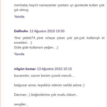
merhaba hayırlı ramazanlar çantanı ıyı gunlerde kullan çok
şık olmuş
Yanıtla
DaRmAn
12 Ağustos 2010 19:50
Yine çelebi74..yine ortaya çıkan çok şık,çok kullanışlı el
emekleri.. :)
Güle güle kullansın yeğen.. ;)
Yanıtla
nilgün komar
13 Ağustos 2010 10:15
bucannim; canım benim çoook merciii....
belguzar anne; teşekkür ederim sahibi adına :)
Darman; :) beğenilerine çok mutlu oldum...
sevgiler...