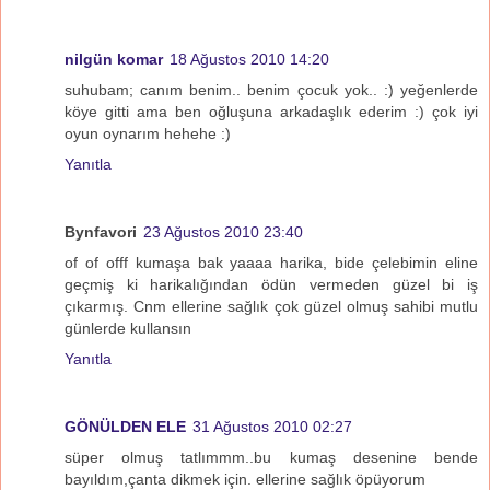
nilgün komar
18 Ağustos 2010 14:20
suhubam; canım benim.. benim çocuk yok.. :) yeğenlerde
köye gitti ama ben oğluşuna arkadaşlık ederim :) çok iyi
oyun oynarım hehehe :)
Yanıtla
Bynfavori
23 Ağustos 2010 23:40
of of offf kumaşa bak yaaaa harika, bide çelebimin eline
geçmiş ki harikalığından ödün vermeden güzel bi iş
çıkarmış. Cnm ellerine sağlık çok güzel olmuş sahibi mutlu
günlerde kullansın
Yanıtla
GÖNÜLDEN ELE
31 Ağustos 2010 02:27
süper olmuş tatlımmm..bu kumaş desenine bende
bayıldım,çanta dikmek için. ellerine sağlık öpüyorum