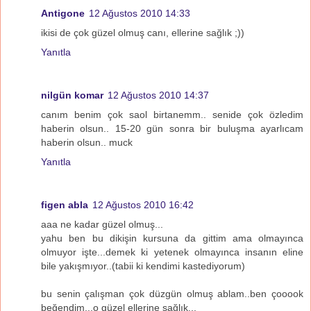
Antigone
12 Ağustos 2010 14:33
ikisi de çok güzel olmuş canı, ellerine sağlık ;))
Yanıtla
nilgün komar
12 Ağustos 2010 14:37
canım benim çok saol birtanemm.. senide çok özledim
haberin olsun.. 15-20 gün sonra bir buluşma ayarlıcam
haberin olsun.. muck
Yanıtla
figen abla
12 Ağustos 2010 16:42
aaa ne kadar güzel olmuş...
yahu ben bu dikişin kursuna da gittim ama olmayınca
olmuyor işte...demek ki yetenek olmayınca insanın eline
bile yakışmıyor..(tabii ki kendimi kastediyorum)
bu senin çalışman çok düzgün olmuş ablam..ben çooook
beğendim...o güzel ellerine sağlık...