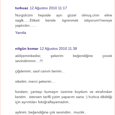
turkuaz
12 Ağustos 2010 11:17
Nurgülcüm hepside ayrı güzel olmuş,cnm eline
saglk......Etiketi bende ögrenmek istiyorum!!nereye
yaptırdın.......
Yanıtla
nilgün komar
12 Ağustos 2010 11:38
atölyeminkedisi; şekerim beğendiğine çoook
sevindimmm....!!!
çiğdemim; saol canım benim...
sibelim; merci şekerim....
fundam; çantayı kumaşın üzerine koydum ve etrafından
kestim.. istersen tarifli çizim yaparım sana :) hızlıca dikildiği
için ayrıntıları fotoğraflayamadım..
aylinim; beğendiğine çok sevindim.. muckk..