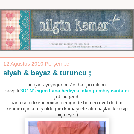
12 Ağustos 2010 Perşembe
siyah & beyaz & turuncu ;
bu çantayı yeğenim Zeliha için diktim;
sevgili
3D1N' ciğim bana hediyesi olan pembiş çantamı
çok beğendi;
bana sen dikebilirmisin dediğinde hemen evet dedim;
kendim için almış olduğum kumaşı ele alıp başladık kesip
biçmeye :)