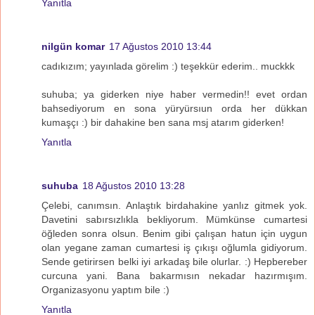
Yanıtla
nilgün komar
17 Ağustos 2010 13:44
cadıkızım; yayınlada görelim :) teşekkür ederim.. muckkk
suhuba; ya giderken niye haber vermedin!! evet ordan
bahsediyorum en sona yüryürsıun orda her dükkan
kumaşçı :) bir dahakine ben sana msj atarım giderken!
Yanıtla
suhuba
18 Ağustos 2010 13:28
Çelebi, canımsın. Anlaştık birdahakine yanlız gitmek yok.
Davetini sabırsızlıkla bekliyorum. Mümkünse cumartesi
öğleden sonra olsun. Benim gibi çalışan hatun için uygun
olan yegane zaman cumartesi iş çıkışı oğlumla gidiyorum.
Sende getirirsen belki iyi arkadaş bile olurlar. :) Hepbereber
curcuna yani. Bana bakarmısın nekadar hazırmışım.
Organizasyonu yaptım bile :)
Yanıtla