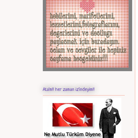
Ata'm!! her zaman iz'indeyim!!