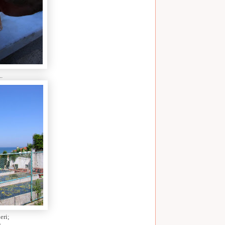
.
eri;