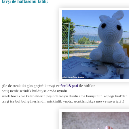
tavşi ile haftasonu tatili;
şile de sıcak iki gün geçirdik tavşi ve
fıstık&pati
ile birlikte..
patiş nerde serinlik bulduysa orada uyudu..
sinek böcek ve kelebeklerin peşinde koştu durdu ama komşunun köpeği kral'dan k
tavşi ise bol bol güneşlendi.. miskinlik yaptı.. sıcaklandıkça meyve suyu içti :)