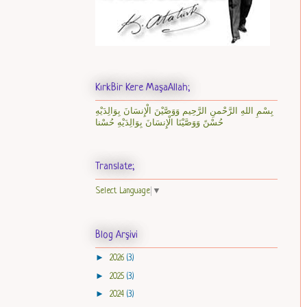
KırkBir Kere MaşaAllah;
بِسْمِ اللهِ الرَّحْمنِ الرَّحِيم وَوَصَّيْنَ الْإِنسَانَ بِوَالِدَيْهِ
حُسْنً وَوَصَّيْنَا الْإِنسَانَ بِوَالِدَيْهِ حُسْنا
Translate;
Select Language
▼
Blog Arşivi
►
2026
(3)
►
2025
(3)
►
2024
(3)