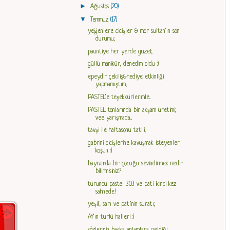
►
Ağustos
(20)
▼
Temmuz
(17)
yeğenlere cicişler & mor sultan'ın son
durumu;
pauntiye her yerde güzel;
güllü manikür, denedim oldu :)
epeydir çekiliş&hediye etkinliği
yapmamıştım;
PASTEL'e teşekkürlerimle..
PASTEL tonlarında bir akşam üretimi;
vee yarışmada...
tavşi ile haftasonu tatili;
gabrini cicişlerine kavuşmak isteyenler
koşun :)
bayramda bir çocuğu sevindirmek nedir
bilirmisiniz?
turuncu pastel 303 ve pati ikinci kez
sahnede!
yeşil, sarı ve pati'nin suratı;
AY'ın türlü halleri :)
sözlerinin başka anlamlara geldiği