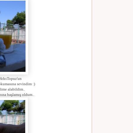
 HıfzıTopuz'un
okumasına sevindim :)
lime alabildim..
bına başlamış oldum..