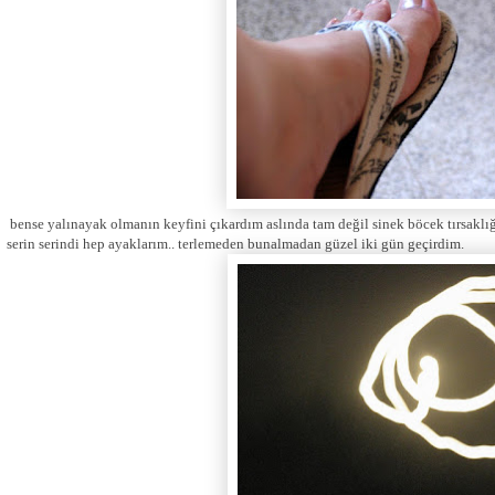
bense yalınayak olmanın keyfini çıkardım aslında tam değil sinek böcek tırsakl
serin serindi hep ayaklarım.. terlemeden bunalmadan güzel iki gün geçirdim.