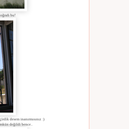
toğrafı bu!
rdik desem inanırmısınız :)
mümkün değildi bence..