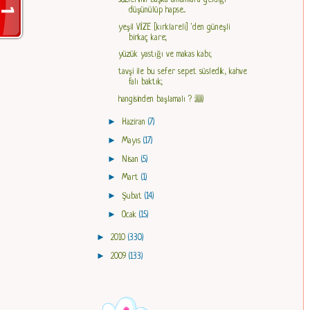
düşünülüp hapse...
yeşil VİZE [kırklareli] 'den güneşli
birkaç kare;
yüzük yastığı ve makas kabı;
tavşi ile bu sefer sepet süsledik, kahve
falı baktık;
hangisinden başlamalı ? :))))))
►
Haziran
(7)
►
Mayıs
(17)
►
Nisan
(5)
►
Mart
(1)
►
Şubat
(14)
►
Ocak
(15)
►
2010
(330)
►
2009
(133)