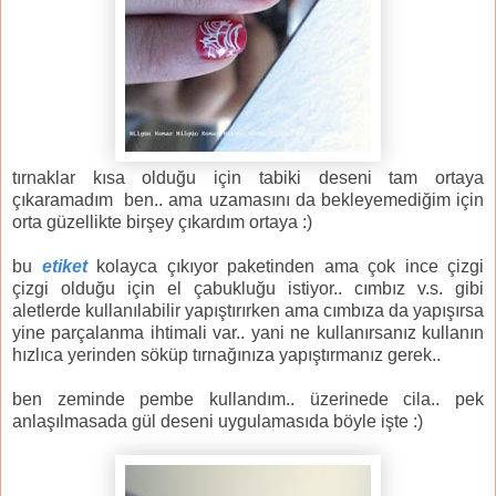
tırnaklar kısa olduğu için tabiki deseni tam ortaya
çıkaramadım ben.. ama uzamasını da bekleyemediğim için
orta güzellikte birşey çıkardım ortaya :)
bu
etiket
kolayca çıkıyor paketinden ama çok ince çizgi
çizgi olduğu için el çabukluğu istiyor.. cımbız v.s. gibi
aletlerde kullanılabilir yapıştırırken ama cımbıza da yapışırsa
yine parçalanma ihtimali var.. yani ne kullanırsanız kullanın
hızlıca yerinden söküp tırnağınıza yapıştırmanız gerek..
ben zeminde pembe kullandım.. üzerinede cila.. pek
anlaşılmasada gül deseni uygulamasıda böyle işte :)