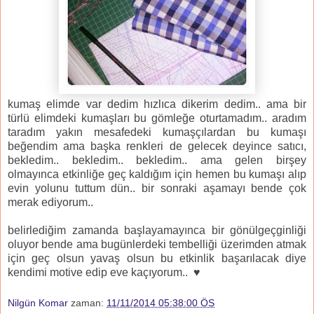
kumaş elimde var dedim hızlıca dikerim dedim.. ama bir
türlü elimdeki kumaşları bu gömleğe oturtamadım.. aradım
taradım yakın mesafedeki kumaşçılardan bu kumaşı
beğendim ama başka renkleri de gelecek deyince satıcı,
bekledim.. bekledim.. bekledim.. ama gelen birşey
olmayınca etkinliğe geç kaldığım için hemen bu kumaşı alıp
evin yolunu tuttum dün.. bir sonraki aşamayı bende çok
merak ediyorum..
belirlediğim zamanda başlayamayınca bir gönülgeçginliği
oluyor bende ama bugünlerdeki tembelliği üzerimden atmak
için geç olsun yavaş olsun bu etkinlik başarılacak diye
kendimi motive edip eve kaçıyorum.. ♥
Nilgün Komar
zaman:
11/11/2014 05:38:00 ÖS