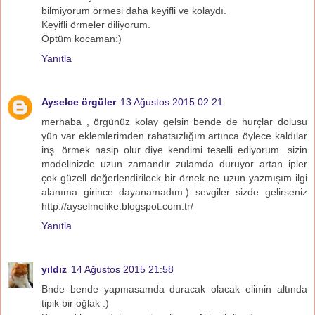
bilmiyorum örmesi daha keyifli ve kolaydı.
Keyifli örmeler diliyorum.
Öptüm kocaman:)
Yanıtla
Ayselce örgüler
13 Ağustos 2015 02:21
merhaba , örgünüz kolay gelsin bende de hurçlar dolusu
yün var eklemlerimden rahatsızlığım artınca öylece kaldılar
inş. örmek nasip olur diye kendimi teselli ediyorum...sizin
modelinizde uzun zamandır zulamda duruyor artan ipler
çok güzell değerlendirileck bir örnek ne uzun yazmışım ilgi
alanıma girince dayanamadım:) sevgiler sizde gelirseniz
http://ayselmelike.blogspot.com.tr/
Yanıtla
yıldız
14 Ağustos 2015 21:58
Bnde bende yapmasamda duracak olacak elimin altında
tipik bir oğlak :)