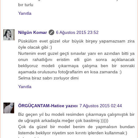
bır turlu
Yanıtla
Nilgün Komar
6 Ağustos 2015 23:52
Püskülüm evet güzel olur büyük birşey yapamazsam zira
öyle olacak gibi :)
Nurtenim evet guzel geçti sınavlar yanı en azından bitti ya
onun rahatlığını eristim elli gün sonra açıklanacak
bekliyoruz modeli çıkarmaya çalışma ben bir sonraki
aşamada orulusunu fotoğraflarim en kısa zamanda :)
Selma biraz sabrı zorluyor dimi
Yanıtla
ÖRGÜÇANTAM-Hatice yazıcı
7 Ağustos 2015 02:44
Biz geçen yıl bu modeli resimden çıkarmaya çalışmıştık bir
de uğraştık arkadaşla meğer çok basitmiş:)))))
Çok da güzel bir model benim de yapmalısın bundan
listemde bekliyor niyetim son kırıntı iplerden kullanmak:)