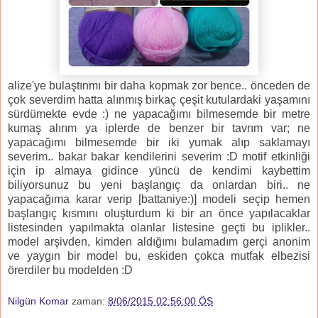
alize'ye bulaştınmı bir daha kopmak zor bence.. önceden de
çok severdim hatta alınmış birkaç çeşit kutulardaki yaşamını
sürdümekte evde :) ne yapacağımı bilmesemde bir metre
kumaş alırım ya iplerde de benzer bir tavrım var; ne
yapacağımı bilmesemde bir iki yumak alıp saklamayı
severim.. bakar bakar kendilerini severim :D motif etkinliği
için ip almaya gidince yüncü de kendimi kaybettim
biliyorsunuz bu yeni başlangıç da onlardan biri.. ne
yapacağıma karar verip [battaniye:)] modeli seçip hemen
başlangıç kısmını oluşturdum ki bir an önce yapılacaklar
listesinden yapılmakta olanlar listesine geçti bu iplikler..
model arşivden, kimden aldığımı bulamadım gerçi anonim
ve yaygın bir model bu, eskiden çokca mutfak elbezisi
örerdiler bu modelden :D
Nilgün Komar
zaman:
8/06/2015 02:56:00 ÖS