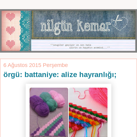
6 Ağustos 2015 Perşembe
örgü: battaniye: alize hayranlığı;