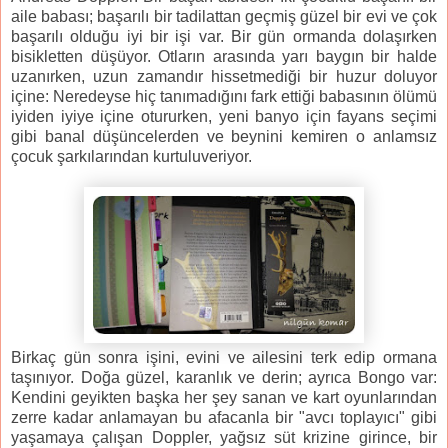
aile babası; başarılı bir tadilattan geçmiş güzel bir evi ve çok
başarılı olduğu iyi bir işi var. Bir gün ormanda dolaşırken
bisikletten düşüyor. Otların arasında yarı baygın bir halde
uzanırken, uzun zamandır hissetmediği bir huzur doluyor
içine: Neredeyse hiç tanımadığını fark ettiği babasının ölümü
iyiden iyiye içine otururken, yeni banyo için fayans seçimi
gibi banal düşüncelerden ve beynini kemiren o anlamsız
çocuk şarkılarından kurtuluveriyor.
Birkaç gün sonra işini, evini ve ailesini terk edip ormana
taşınıyor. Doğa güzel, karanlık ve derin; ayrıca Bongo var:
Kendini geyikten başka her şey sanan ve kart oyunlarından
zerre kadar anlamayan bu afacanla bir "avcı toplayıcı" gibi
yaşamaya çalışan Doppler, yağsız süt krizine girince, bir