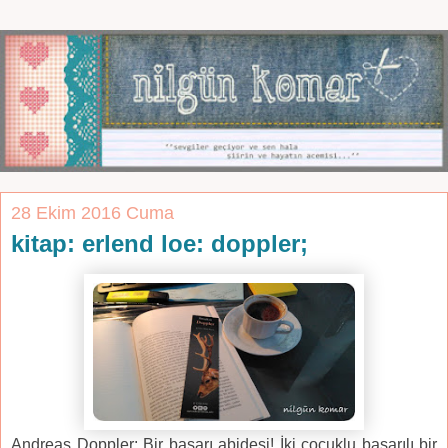
28 Ekim 2016 Cuma
kitap: erlend loe: doppler;
Andreas Doppler: Bir başarı abidesi! İki çocuklu başarılı bir