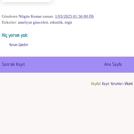
Gönderen
Nilgün Komar
zaman:
1/03/2025 01:56:00 ÖS
Etiketler:
ameliyat günceleri
,
etkinlik
,
örgü
Hiç yorum yok:
Yorum Gönder
Sonraki Kayıt
Ana Sayfa
Kaydol:
Kayıt Yorumları (Atom)