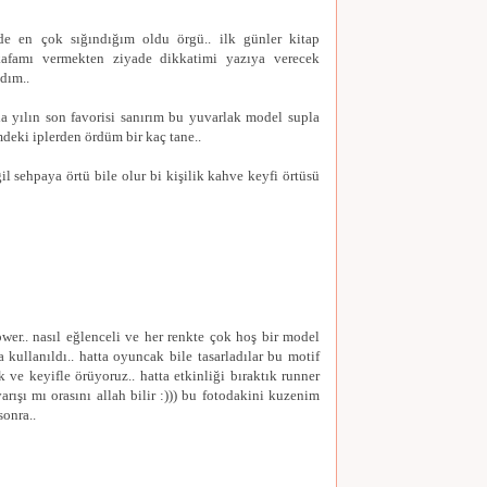
de en çok sığındığım oldu örgü.. ilk günler kitap
afamı vermekten ziyade dikkatimi yazıya verecek
adım..
 yılın son favorisi sanırım bu yuvarlak model supla
mdeki iplerden ördüm bir kaç tane..
il sehpaya örtü bile olur bi kişilik kahve keyfi örtüsü
lower.. nasıl eğlenceli ve her renkte çok hoş bir model
a kullanıldı.. hatta oyuncak bile tasarladılar bu motif
ik ve keyifle örüyoruz.. hatta etkinliği bıraktık runner
arışı mı orasını allah bilir :))) bu fotodakini kuzenim
sonra..