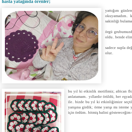
hasta yatağında örenler;
yattığım günler
okuyamadım.. k
sakinliği bulam
örgü grubumuzda
oldu.. bende eli
sadece supla değ
olur..
bu yıl ki etkinlik motifimiz; african f
anlatamam.. yıllardır örüldü, her eşyad
ile.. bizde bu yıl ki etkinliğimize seçt
yarışına girdik; örme yarışı mı isteme y
için ördüm.. bitmiş halini göstereceğim 