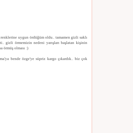
şı renklerine uygun ördüğüm oldu.. tamamen gizli saklı
ti.. gizli örmemizin nedeni yarışları başlatan kişinin
a örmüş olması :)
tma'ya bende özge'ye süpriz kargo çıkardık.. biz çok