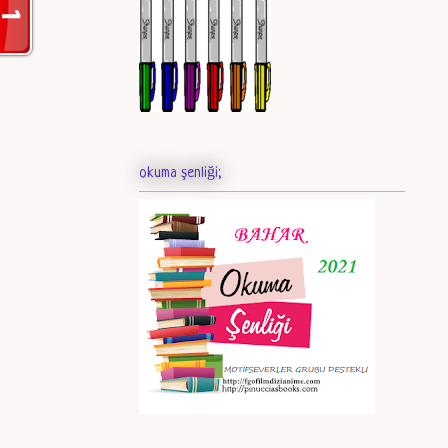
okuma şenliği;