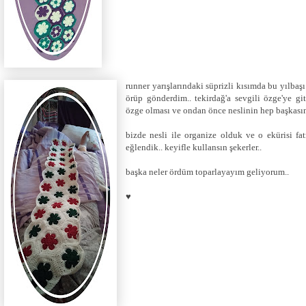
runner yarışlarındaki süprizli kısımda bu yılba
örüp gönderdim.. tekirdağ'a sevgili özge'ye git
özge olması ve ondan önce neslinin hep başkasın
bizde nesli ile organize olduk ve o ekürisi fa
eğlendik.. keyifle kullansın şekerler..
başka neler ördüm toparlayayım geliyorum..
♥