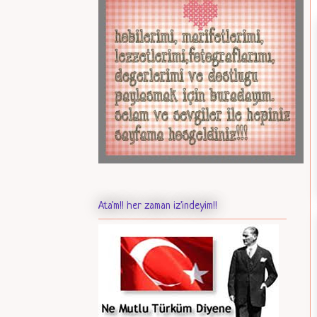
Ata'm!! her zaman iz'indeyim!!