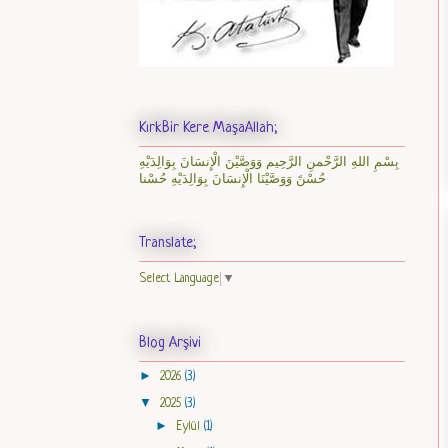
KırkBir Kere MaşaAllah;
بِسْمِ اللهِ الرَّحْمنِ الرَّحِيم وَوَصَّيْنَ الْإِنسَانَ بِوَالِدَيْهِ
حُسْنً وَوَصَّيْنَا الْإِنسَانَ بِوَالِدَيْهِ حُسْنا
Translate;
Select Language
▼
Blog Arşivi
►
2026
(3)
▼
2025
(3)
►
Eylül
(1)