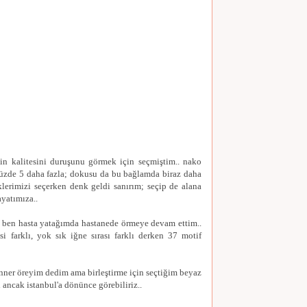
pin kalitesini duruşunu görmek için seçmiştim.. nako
 yüzde 5 daha fazla; dokusu da bu bağlamda biraz daha
klerimizi seçerken denk geldi sanırım; seçip de alana
ayatımıza..
 ben hasta yatağımda hastanede örmeye devam ettim..
esi farklı, yok sık iğne sırası farklı derken 37 motif
unner öreyim dedim ama birleştirme için seçtiğim beyaz
i ancak istanbul'a dönünce görebiliriz..