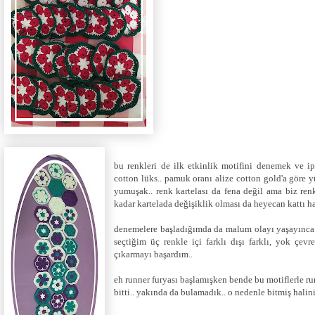
bu renkleri de ilk etkinlik motifini denemek ve i
cotton lüks.. pamuk oranı alize cotton gold'a göre
yumuşak.. renk kartelası da fena değil ama biz ren
kadar kartelada değişiklik olması da heyecan kattı h
denemelere başladığımda da malum olayı yaşayınca
seçtiğim üç renkle içi farklı dışı farklı, yok çevr
çıkarmayı başardım..
eh runner furyası başlamışken bende bu motiflerle r
bitti.. yakında da bulamadık.. o nedenle bitmiş halin