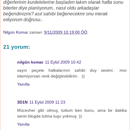
diğerlerinin kurdelelerine başladım takım olarak hafta sonu
biterler diye planlıyorum.. nasıl oldu arkadaşlar
beğendinizmi? asıl sahibi beğenecekmi onu merak
ediyorum doğrusu..
Nilgün Komar
zaman:
9/11/2009 10:19:00 ÖÖ
21 yorum:
nilgün komar
11 Eylül 2009 10:42
sayın peçete halkalarının sahibi duy sesimi.. mor
istemiyorsan renk değiştirebilirim.. :))
Yanıtla
3D1N
11 Eylül 2009 11:23
Mücevher gibi olmuş, tuttum ben bunu, ama bir dakika
senin blogda tutma tuşu yokmuş :))
Yanıtla