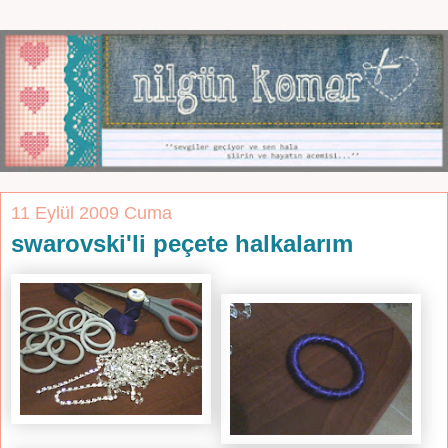
11 Eylül 2009 Cuma
swarovski'li peçete halkalarım