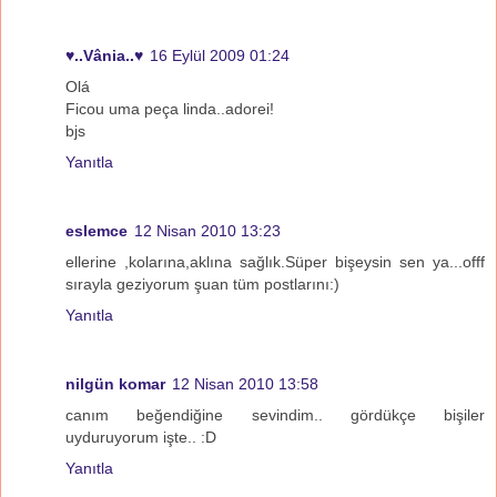
♥..Vânia..♥
16 Eylül 2009 01:24
Olá
Ficou uma peça linda..adorei!
bjs
Yanıtla
eslemce
12 Nisan 2010 13:23
ellerine ,kolarına,aklına sağlık.Süper bişeysin sen ya...offf
sırayla geziyorum şuan tüm postlarını:)
Yanıtla
nilgün komar
12 Nisan 2010 13:58
canım beğendiğine sevindim.. gördükçe bişiler
uyduruyorum işte.. :D
Yanıtla