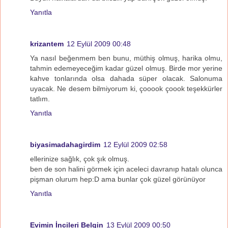
Yanıtla
krizantem
12 Eylül 2009 00:48
Ya nasıl beğenmem ben bunu, müthiş olmuş, harika olmu,
tahmin edemeyeceğim kadar güzel olmuş. Birde mor yerine
kahve tonlarında olsa dahada süper olacak. Salonuma
uyacak. Ne desem bilmiyorum ki, çooook çoook teşekkürler
tatlım.
Yanıtla
biyasimadahagirdim
12 Eylül 2009 02:58
ellerinize sağlık, çok şık olmuş.
ben de son halini görmek için aceleci davranıp hatalı olunca
pişman olurum hep:D ama bunlar çok güzel görünüyor
Yanıtla
Evimin İncileri Belgin
13 Eylül 2009 00:50