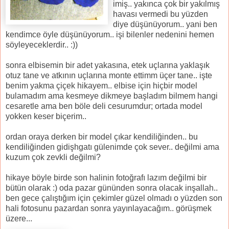
imiş.. yakınca çok bir yakılmış
havası vermedi bu yüzden
diye düşünüyorum.. yani ben
kendimce öyle düşünüyorum.. işi bilenler nedenini hemen
söyleyeceklerdir.. :))
sonra elbisemin bir adet yakasına, etek uçlarına yaklaşık
otuz tane ve atkının uçlarına monte ettimm üçer tane.. işte
benim yakma çiçek hikayem.. elbise için hiçbir model
bulamadım ama kesmeye dikmeye başladım bilmem hangi
cesaretle ama ben böle deli cesurumdur; ortada model
yokken keser biçerim..
ordan oraya derken bir model çıkar kendiliğinden.. bu
kendiliğinden gidişhgatı gülenimde çok sever.. değilmi ama
kuzum çok zevkli değilmi?
hikaye böyle birde son halinin fotoğrafı lazım değilmi bir
bütün olarak :) oda pazar gününden sonra olacak inşallah..
ben gece çalıştığım için çekimler güzel olmadı o yüzden son
hali fotosunu pazardan sonra yayınlayacağım.. görüşmek
üzere...