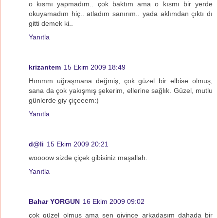
o kısmı yapmadım.. çok baktım ama o kısmı bir yerde
okuyamadım hiç.. atladım sanırım.. yada aklımdan çıktı dı
gitti demek ki..
Yanıtla
krizantem
15 Ekim 2009 18:49
Hımmm uğraşmana değmiş, çok güzel bir elbise olmuş,
sana da çok yakışmış şekerim, ellerine sağlık. Güzel, mutlu
günlerde giy çiçeeem:)
Yanıtla
d@li
15 Ekim 2009 20:21
woooow sizde çiçek gibisiniz maşallah.
Yanıtla
Bahar YORGUN
16 Ekim 2009 09:02
çok güzel olmuş ama sen giyince arkadaşım dahada bir