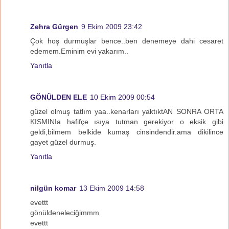
Zehra Gürgen
9 Ekim 2009 23:42
Çok hoş durmuşlar bence..ben denemeye dahi cesaret
edemem.Eminim evi yakarım..
Yanıtla
GÖNÜLDEN ELE
10 Ekim 2009 00:54
güzel olmuş tatlım yaa..kenarları yaktıktAN SONRA ORTA
KISMINIa hafifçe ısıya tutman gerekiyor o eksik gibi
geldi,bilmem belkide kumaş cinsindendir.ama dikilince
gayet güzel durmuş.
Yanıtla
nilgün komar
13 Ekim 2009 14:58
evettt
gönüldeneleciğimmm
evettt