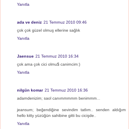
Yanıtla
ada ve deniz
21 Temmuz 2010 09:46
çok çok güzel olmuş ellerine sağlık
Yanıtla
Jaensue
21 Temmuz 2010 16:34
çok ama çok cici olmu$ canimcim:)
Yanıtla
nilgün komar
21 Temmuz 2010 16:36
adamdenizim; saol canımmmmm benimmm...
jeansum; beğendiğine sevindim tatlım.. senden aldığım
hello kitty yüzüğün sahibine gitti bu cicişde..
Yanıtla