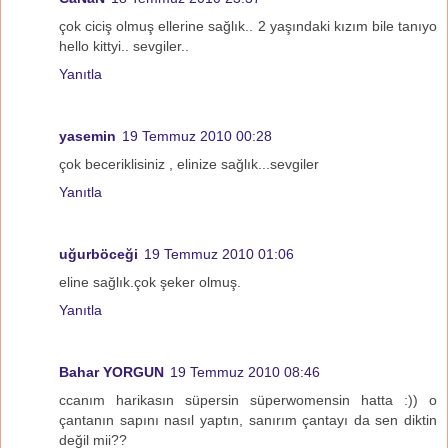
çok ciciş olmuş ellerine sağlık.. 2 yaşındaki kızım bile tanıyo
hello kittyi.. sevgiler..
Yanıtla
yasemin
19 Temmuz 2010 00:28
çok beceriklisiniz , elinize sağlık...sevgiler
Yanıtla
uğurböceği
19 Temmuz 2010 01:06
eline sağlık.çok şeker olmuş.
Yanıtla
Bahar YORGUN
19 Temmuz 2010 08:46
ccanım harikasın süpersin süperwomensin hatta :)) o
çantanın sapını nasıl yaptın, sanırım çantayı da sen diktin
değil mii??