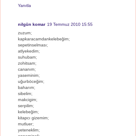
Yanıtla
nilgün komar
19 Temmuz 2010 15:55
zuzum;
kapkaracamdankelebeğim;
sepetinselması;
atlyekedim;
suhubam;
zohitsam;
cananım;
yaseminim;
uğurböceğim;
baharım;
sibelim;
makcigim;
serpilim;
kelebeğim;
kitapcı gizemim;
mutluer;
yeteneklim;
annemineli;