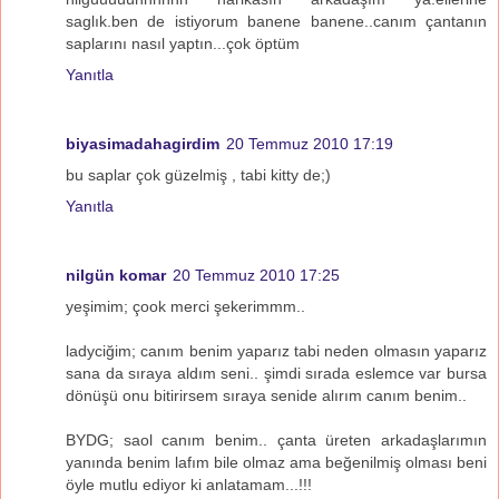
saglık.ben de istiyorum banene banene..canım çantanın
saplarını nasıl yaptın...çok öptüm
Yanıtla
biyasimadahagirdim
20 Temmuz 2010 17:19
bu saplar çok güzelmiş , tabi kitty de;)
Yanıtla
nilgün komar
20 Temmuz 2010 17:25
yeşimim; çook merci şekerimmm..
ladyciğim; canım benim yaparız tabi neden olmasın yaparız
sana da sıraya aldım seni.. şimdi sırada eslemce var bursa
dönüşü onu bitirirsem sıraya senide alırım canım benim..
BYDG; saol canım benim.. çanta üreten arkadaşlarımın
yanında benim lafım bile olmaz ama beğenilmiş olması beni
öyle mutlu ediyor ki anlatamam...!!!