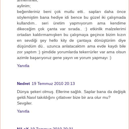
aylinim;
beğenileriniz beni çok mutlu etti.. sapları daha önce
söylemiştim bana hediye idi bence bu güzel iki çalışmada
kullandım.. seri üretim yapmıyorum ama kendime
dikeceğim çok çanta var sırada.. :) etkinlik malzelerimi
ortadan kaldırmamışken bu çalışmaya geçince bizim kızın
en sevdiği şey hello kity de çantaya dönüştüriim diye
düşündüm dü.. uzunca anlatacaktım ama evde kaydı bile
zor yaptım :) şimdide yorumlarda tekerrürler var ama olsun
azimle başarıyoruz gene yayın ve yorum yapmayı :)
Yanıtla
Nedret
19 Temmuz 2010 20:13
Dünya şekeri olmuş. Ellerine sağlık. Saplar bana da değişik
geldi.Nasıl takıldığını çıtlatıver bize bir ara olur mu?
Sevgiler.
Yanıtla
NiLaY
19 Temmuz 2010 20:31