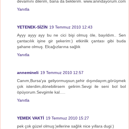
devamını dilerim, bana da beklerim. www.anindayorum.com
Yanıtla
YETENEK-SİZİN
19 Temmuz 2010 12:43
Ayyy ayyy ayy bu ne cici bişi olmuş öle, bayıldım.. Sen
çantacılık işine gir şekerim:) etkinlik çantası gibi buda
şahane olmuş. Elcağızlarına sağlık
Yanıtla
annemineli
19 Temmuz 2010 12:57
Canım,Bursa'ya geliyormuşsun,şehir dışındayım,görüşmek
çok isterdim,dönebilirsem gelirim.Sevgi ile seni bol bol
öpüyorum.Sevgimle kal.....
Yanıtla
YEMEK VAKTİ
19 Temmuz 2010 15:27
pek çok güzel olmuş:)ellerine sağlık nice yıllara dugi:)