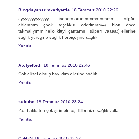
Blogdayaparımkariyerde
18 Temmuz 2010 22:26
ayyyyyyyyyyyyy inanamıorummmmmmmmm nilgün
ablammm çook teşekkür ederimmm=) bian önce
takmalıyımm hello kittyli çantamıııı süperr yaaaa:) ellerine
sağlık yüreğine sağlık herbişeyine sağlık!
Yanıtla
AtolyeKedi
18 Temmuz 2010 22:46
Çok güzel olmuş bayıldım ellerine sağlık.
Yanıtla
suhuba
18 Temmuz 2010 23:24
Yaa hakkaten çok şirin olmuş. Ellerinize sağlık valla
Yanıtla
CaNaN
18 Temmuz 2010 23:37