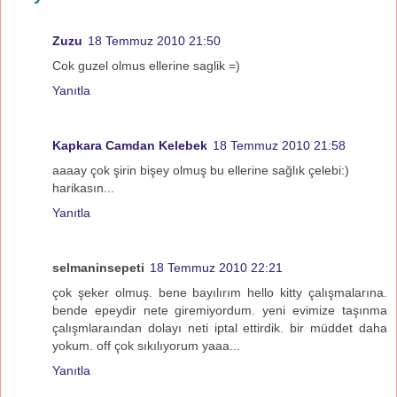
Zuzu
18 Temmuz 2010 21:50
Cok guzel olmus ellerine saglik =)
Yanıtla
Kapkara Camdan Kelebek
18 Temmuz 2010 21:58
aaaay çok şirin bişey olmuş bu ellerine sağlık çelebi:)
harikasın...
Yanıtla
selmaninsepeti
18 Temmuz 2010 22:21
çok şeker olmuş. bene bayılırım hello kitty çalışmalarına.
bende epeydir nete giremiyordum. yeni evimize taşınma
çalışmlaraından dolayı neti iptal ettirdik. bir müddet daha
yokum. off çok sıkılıyorum yaaa...
Yanıtla