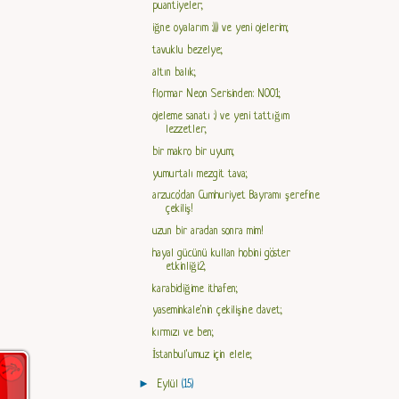
puantiyeler;
iğne oyalarım :))) ve yeni ojelerim;
tavuklu bezelye;
altın balık;
flormar Neon Serisinden: N001;
ojeleme sanatı :) ve yeni tattığım
lezzetler;
bir makro bir uyum;
yumurtalı mezgit tava;
arzuco'dan Cumhuriyet Bayramı şerefine
çekiliş!
uzun bir aradan sonra mim!
hayal gücünü kullan hobini göster
etkinliği:2;
karabidiğime ithafen;
yaseminkale'nin çekilişine davet;
kırmızı ve ben;
İstanbul'umuz için elele;
►
Eylül
(15)