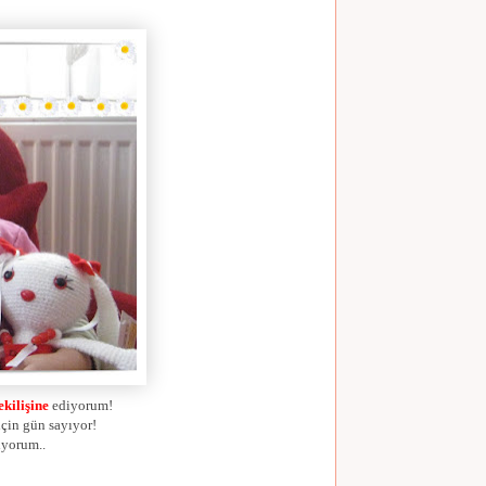
ekilişine
ediyorum!
için gün sayıyor!
iyorum..