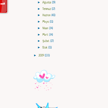
►
Ağustos
(19)
►
Temmuz
(17)
►
Haziran
(40)
►
Mayıs
(51)
►
Nisan
(34)
►
Mart
(34)
►
Şubat
(17)
►
Ocak
(51)
►
2009
(133)