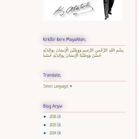
KırkBir Kere MaşaAllah;
بِسْمِ اللهِ الرَّحْمنِ الرَّحِيم وَوَصَّيْنَ الْإِنسَانَ بِوَالِدَيْهِ
حُسْنً وَوَصَّيْنَا الْإِنسَانَ بِوَالِدَيْهِ حُسْنا
Translate;
Select Language
▼
Blog Arşivi
►
2026
(3)
►
2025
(3)
►
2024
(3)