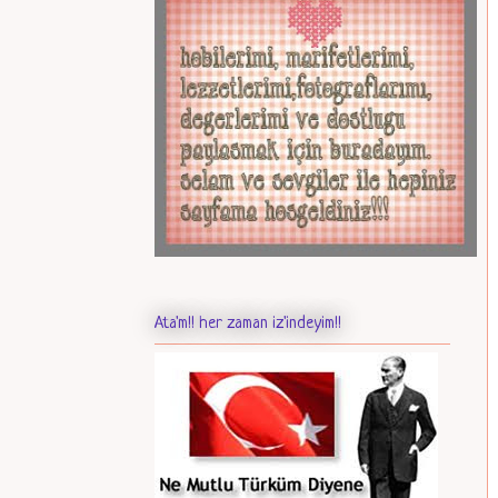
Ata'm!! her zaman iz'indeyim!!