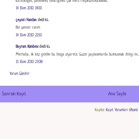
karabidiğim; yaseminim; sefacığımm.. çok merci hepinize..muckkkkk...
14 Ekim 2010 14:00
çeşnici Handan
dedi ki...
Bol şanslar canım
14 Ekim 2010 22:50
Bayram Kombesi
dedi ki...
Merhaba, ilk kez geldim bu bloga ziyarete. Guzel paylasimlarda bulmusmak dilegi ile, 
15 Ekim 2010 23:08
Yorum Gönder
Sonraki Kayıt
Ana Sayfa
Kaydol:
Kayıt Yorumları (Atom)