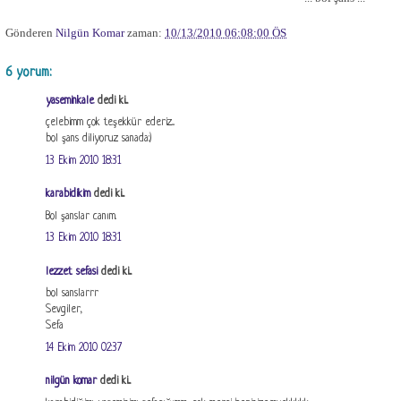
Gönderen
Nilgün Komar
zaman:
10/13/2010 06:08:00 ÖS
6 yorum:
yaseminkale
dedi ki...
çelebimm çok teşekkür ederiz...
bol şans diliyoruz sanada:)
13 Ekim 2010 18:31
karabidikim
dedi ki...
Bol şanslar canım.
13 Ekim 2010 18:31
lezzet sefasi
dedi ki...
bol sanslarrr
Sevgiler,
Sefa
14 Ekim 2010 02:37
nilgün komar
dedi ki...