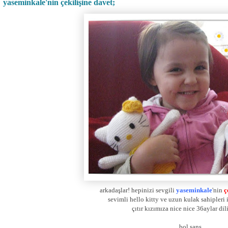
yaseminkale'nin çekilişine davet;
arkadaşlar! hepinizi sevgili
yaseminkale
'nin
ç
sevimli hello kitty ve uzun kulak sahipleri 
çıtır kızımıza nice nice 36aylar dil
... bol şans ...