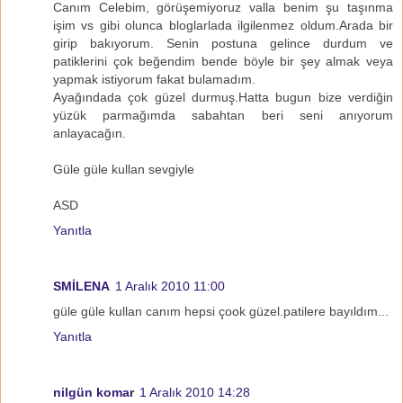
Canım Celebim, görüşemiyoruz valla benim şu taşınma
işim vs gibi olunca bloglarlada ilgilenmez oldum.Arada bir
girip bakıyorum. Senin postuna gelince durdum ve
patiklerini çok beğendim bende böyle bir şey almak veya
yapmak istiyorum fakat bulamadım.
Ayağındada çok güzel durmuş.Hatta bugun bize verdiğin
yüzük parmağımda sabahtan beri seni anıyorum
anlayacağın.
Güle güle kullan sevgiyle
ASD
Yanıtla
SMİLENA
1 Aralık 2010 11:00
güle güle kullan canım hepsi çook güzel.patilere bayıldım...
Yanıtla
nilgün komar
1 Aralık 2010 14:28