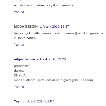
elmalı losyonu sürer, o ayakları yerim=)
Yanıtla
MODA GEZGİNİ
1 Aralık 2010 18:37
hepsş çok tatlıı yaaaa.bayıldımmmm:))sağlıklı günlerde
kullanın canım.
Yanıtla
nilgün komar
2 Aralık 2010 13:26
prensesim;
darmanım;
BDYKD;
modagünlerim; güzel dilekleriniz için teşekkür ederim..
Yanıtla
Yeşim
4 Aralık 2010 01:07