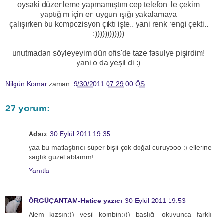
oysaki düzenleme yapmamıştım cep telefon ile çekim
yaptığım için en uygun ışığı yakalamaya
çalışırken bu kompozisyon çıktı işte.. yani renk rengi çekti..
:))))))))))))
unutmadan söyleyeyim dün ofis'de taze fasulye pişirdim!
yani o da yeşil di :)
Nilgün Komar
zaman:
9/30/2011 07:29:00 ÖS
27 yorum:
Adsız
30 Eylül 2011 19:35
yaa bu matlaştırıcı süper bişii çok doğal duruyooo :) ellerine
sağlık güzel ablamm!
Yanıtla
ÖRGÜÇANTAM-Hatice yazıcı
30 Eylül 2011 19:53
Alem kızsın:)) yeşil kombin:))) başlığı okuyunca farklı