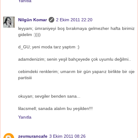
Yanıtla
Nilgün Komar
2 Ekim 2011 22:20
leyyam; ümraniyeyi boş bırakmaya gelmezher hafta birimiz
gidelim :))))
d_GU; yeni moda tarz yaptım :)
adamdenizim; senin yeşil bahçeyede çok uyumlu değilmi..
cebimdeki renklerim; umarım bir gün yaparız birlikte bir oje
partisiii
okuyan; sevgiler benden sana...
lilacsmell; sanada alalım bu yeşilden!!!
Yanıtla
zeymurancafe
3 Ekim 2011 08:26