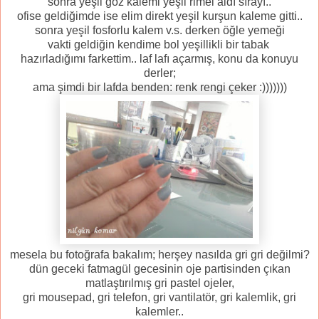
sonra yeşil göz kalemi yeşil rimel aldı sırayı..
ofise geldiğimde ise elim direkt yeşil kurşun kaleme gitti..
sonra yeşil fosforlu kalem v.s. derken öğle yemeği
vakti geldiğin kendime bol yeşillikli bir tabak
hazırladığımı farkettim.. laf lafı açarmış, konu da konuyu
derler;
ama şimdi bir lafda benden: renk rengi çeker :)))))))
mesela bu fotoğrafa bakalım; herşey nasılda gri gri değilmi?
dün geceki fatmagül gecesinin oje partisinden çıkan
matlaştırılmış gri pastel ojeler,
gri mousepad, gri telefon, gri vantilatör, gri kalemlik, gri
kalemler..