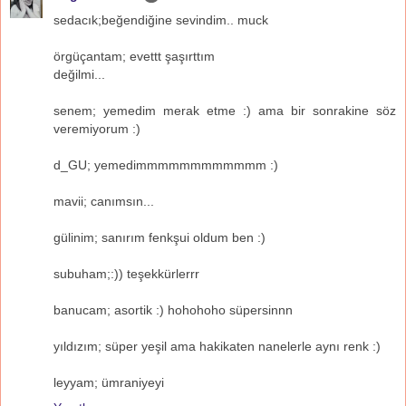
sedacık;beğendiğine sevindim.. muck
örgüçantam; evettt şaşırttım
değilmi...
senem; yemedim merak etme :) ama bir sonrakine söz
veremiyorum :)
d_GU; yemedimmmmmmmmmmmm :)
mavii; canımsın...
gülinim; sanırım fenkşui oldum ben :)
subuham;:)) teşekkürlerrr
banucam; asortik :) hohohoho süpersinnn
yıldızım; süper yeşil ama hakikaten nanelerle aynı renk :)
leyyam; ümraniyeyi