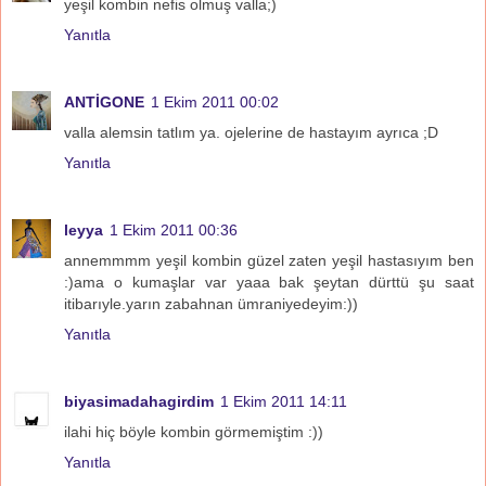
yeşil kombin nefis olmuş valla;)
Yanıtla
ANTİGONE
1 Ekim 2011 00:02
valla alemsin tatlım ya. ojelerine de hastayım ayrıca ;D
Yanıtla
leyya
1 Ekim 2011 00:36
annemmmm yeşil kombin güzel zaten yeşil hastasıyım ben
:)ama o kumaşlar var yaaa bak şeytan dürttü şu saat
itibarıyle.yarın zabahnan ümraniyedeyim:))
Yanıtla
biyasimadahagirdim
1 Ekim 2011 14:11
ilahi hiç böyle kombin görmemiştim :))
Yanıtla