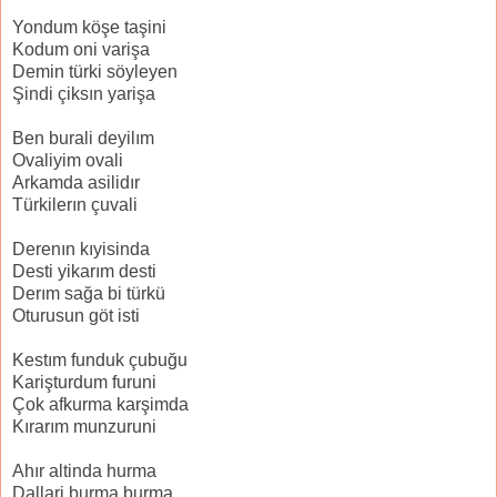
Yondum köşe taşini
Kodum oni varişa
Demin türki söyleyen
Şindi çiksın yarişa
Ben burali deyilım
Ovaliyim ovali
Arkamda asilidır
Türkilerın çuvali
Derenın kıyisinda
Desti yikarım desti
Derım sağa bi türkü
Oturusun göt isti
Kestım funduk çubuğu
Karişturdum furuni
Çok afkurma karşimda
Kırarım munzuruni
Ahır altinda hurma
Dallari burma burma