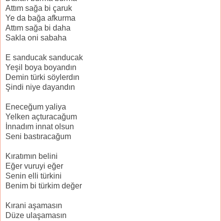
Attım sağa bi çaruk
Ye da bağa afkurma
Attım sağa bi daha
Sakla oni sabaha
E sanducak sanducak
Yeşil boya boyandın
Demin türki söylerdın
Şindi niye dayandın
Eneceğum yaliya
Yelken açturacağum
İnnadım innat olsun
Seni bastıracağum
Kıratımın belini
Eğer vuruyi eğer
Senin elli türkini
Benim bi türkim değer
Kırani aşamasın
Düze ulaşamasın