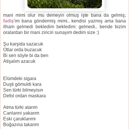
mani mimi olur mu demeyin olmuş işte bana da gelmiş;
fadiş
'im bana göndermiş mimi.. kendisi yazmış ama bana
ilham gelmedi bekledim bekledim: gelmedi.. bende bizim
oralardan bir mani zinciri sunayım dedim size :)
Şu karşida sazacuk
Otlar orda buzacuk
Bi sen söyle bi da ben
Atişalım azacuk
Elümdeki sigara
Duşti gömuldi kara
Sen türki bilmeyisın
Defol ordan maskara
Atma türki atarım
Canlarıni yakarım
Eski çaruklarımi
Boğazına takarım