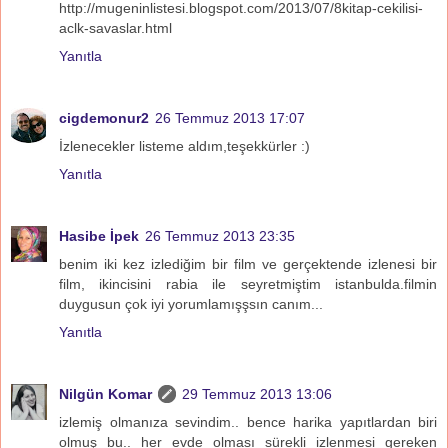
http://mugeninlistesi.blogspot.com/2013/07/8kitap-cekilisi-
aclk-savaslar.html
Yanıtla
cigdemonur2
26 Temmuz 2013 17:07
İzlenecekler listeme aldım,teşekkürler :)
Yanıtla
Hasibe İpek
26 Temmuz 2013 23:35
benim iki kez izlediğim bir film ve gerçektende izlenesi bir
film, ikincisini rabia ile seyretmiştim istanbulda.filmin
duygusun çok iyi yorumlamışşsın canım...
Yanıtla
Nilgün Komar
29 Temmuz 2013 13:06
izlemiş olmanıza sevindim.. bence harika yapıtlardan biri
olmuş bu.. her evde olması sürekli izlenmesi gereken