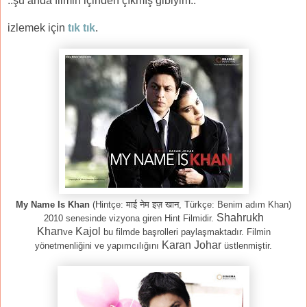
..şu anda filmin içinden çıkmış gibiyim..
izlemek için
tık tık
.
My Name Is Khan
(Hintçe: माई नेम इज़ खान, Türkçe: Benim adım Khan)
Shahrukh
2010 senesinde vizyona giren Hint Filmidir.
Khan
Kajol
ve
bu filmde başrolleri paylaşmaktadır.
Filmin
Karan Johar
yönetmenliğini ve yapımcılığını
üstlenmiştir.