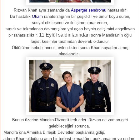
Rızvan Khan aynı zamanda da
Asperger sendromu
hastasıdır.
Bu hastalık
Otizm
rahatsızlığının bir çeşididir ve ömür boyu süren,
sosyal etkileşime ve iletişime zarar veren,
sınırlı ve tekrarlanan davranışlara yol açan beynin gelişimini engelleyen
11 Eylül saldırılarından
bir rahatsızlıktır.
sonra Mandira'nın oğlu
faşist kesimler tarafından döverek öldürülür.
Öldürülme sebebi annesi evlendikten sonra Khan soyadını almış
olmalarıdır.
Bunun üzerine Mandira Rizvan'i terk eder. Rizvan ne zaman geri
gelebileceğini sorunca,
Mandira ona Amerika Birleşik Devletleri başkanına gidip,
adının Khan olduğunu ama bir terörist olmadığını açıklamasını ve ondan