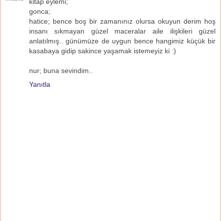
kitap eylemi;
gonca;
hatice; bence boş bir zamanınız olursa okuyun derim hoş
insanı sıkmayan güzel maceralar aile ilişkileri güzel
anlatılmış.. günümüze de uygun bence hangimiz küçük bir
kasabaya gidip sakince yaşamak istemeyiz ki :)
nur; buna sevindim..
Yanıtla