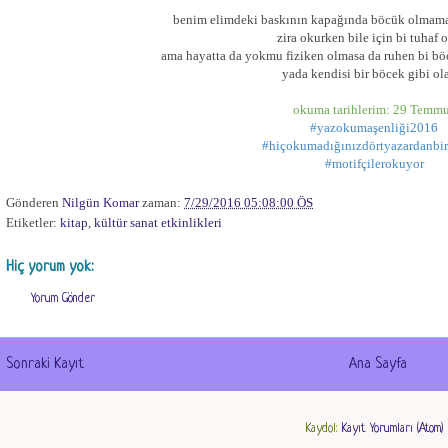
benim elimdeki baskının kapağında böcük olmaması 
zira okurken bile için bi tuhaf o
ama hayatta da yokmu fiziken olmasa da ruhen bi böc
yada kendisi bir böcek gibi ol
okuma tarihlerim: 29 Temm
#yazokumaşenliği2016
#hiçokumadığınızdörtyazardanbir
#motifçilerokuyor
Gönderen
Nilgün Komar
zaman:
7/29/2016 05:08:00 ÖS
Etiketler:
kitap
,
kültür sanat etkinlikleri
Hiç yorum yok:
Yorum Gönder
Sonraki Kayıt
Ana Sayfa
Kaydol:
Kayıt Yorumları (Atom)