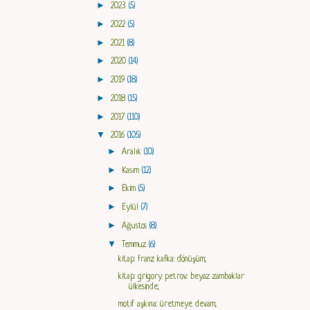
►
2023
(5)
►
2022
(5)
►
2021
(8)
►
2020
(14)
►
2019
(18)
►
2018
(15)
►
2017
(110)
▼
2016
(105)
►
Aralık
(10)
►
Kasım
(12)
►
Ekim
(5)
►
Eylül
(7)
►
Ağustos
(8)
▼
Temmuz
(6)
kitap: franz kafka: dönüşüm;
kitap: grigory petrov: beyaz zambaklar
ülkesinde;
motif aşkına: üretmeye devam;