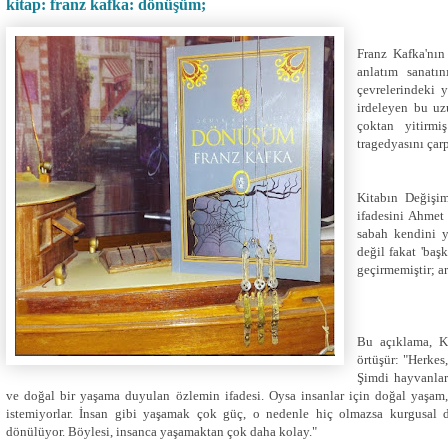
kitap: franz kafka: dönüşüm;
Franz Kafka'nın
anlatım sanatı
çevrelerindeki y
irdeleyen bu uz
çoktan yitirmi
tragedyasını çarp
Kitabın Değişi
ifadesini Ahmet
sabah kendini y
değil fakat 'başk
geçirmemiştir; ar
Bu açıklama, Ka
örtüşür: "Herkes
Şimdi hayvanlar
ve doğal bir yaşama duyulan özlemin ifadesi. Oysa insanlar için doğal yaşam
istemiyorlar. İnsan gibi yaşamak çok güç, o nedenle hiç olmazsa kurgusal 
dönülüyor. Böylesi, insanca yaşamaktan çok daha kolay."