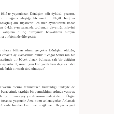
 1915'te yayımlanan Dönüşüm adlı öyküsü, yazarın,
nın doruğuna ulaştığı bir eseridir. Küçük burjuva
ozlaşmış aile ilişkilerini en ince ayrıntılarına kadar
un öykü, aynı zamanda toplumun dayattığı, işlevini
ş kalıplara bilinç düzeyinde başkaldıran bireyin
ıcı bir biçimde dile getirir.
m olarak bilinen adının gerçekte Dönüşüm olduğu,
 Cemal'in açıklamasında bulur: "Gregor Samsa'nın bir
atağında bir böcek olarak bulması, salt bir değişim
alaşım'dır. O, insanlığını koruyarak bazı değişiklikler
tık farklı bir canlı türü olmuştur."
fka'nın eserini tanımlarken kullandığı ifadeyle de
, beraberinde taşıdığı bir parmaklığın ardında yaşıyor.
la ilgili bunca şey yazılmasının nedeni de bu. Özgür
, insanca yaşamdır. Ama bunu anlamıyorlar. Anlamak
düzeyde bundan kurtulma isteği var... Hayvana geri