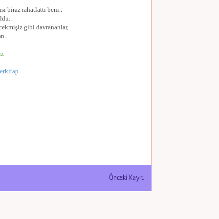
biraz rahatlattı beni..
ldu..
ekmişiz gibi davrananlar,
an..
uz
erkitap
Önceki Kayıt