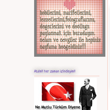
Ata'm!! her zaman iz'indeyim!!