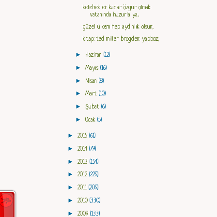
kelebekler kadar özgür olmak:
vatanında huzurla ya...
güzel ülkem hep aydınlık olsun;
kitap: ted miller brogden: yapboz;
►
Haziran
(12)
►
Mayıs
(16)
►
Nisan
(8)
►
Mart
(10)
►
Şubat
(6)
►
Ocak
(5)
►
2015
(61)
►
2014
(79)
►
2013
(154)
►
2012
(229)
►
2011
(209)
►
2010
(330)
►
2009
(133)