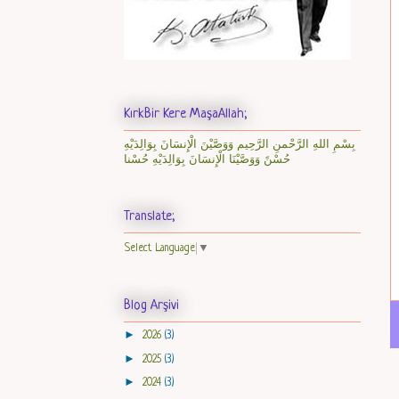
KırkBir Kere MaşaAllah;
بِسْمِ اللهِ الرَّحْمنِ الرَّحِيم وَوَصَّيْنَ الْإِنسَانَ بِوَالِدَيْهِ
حُسْنً وَوَصَّيْنَا الْإِنسَانَ بِوَالِدَيْهِ حُسْنا
Translate;
Select Language
▼
Blog Arşivi
►
2026
(3)
►
2025
(3)
►
2024
(3)