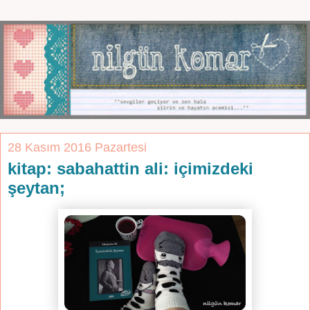
28 Kasım 2016 Pazartesi
kitap: sabahattin ali: içimizdeki
şeytan;