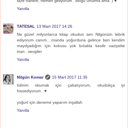
taze nanem; hemen geliyorum.. blogu unutma ama :) ♥
Yanıtla
TATESAL
13 Mart 2017 14:26
Ne güzel milyonlarca kitap okudun sen Nilgünüm tebrik
ediyorum canım....manda yoğurduna gelince ben kendim
maydşadığım için kokusu yok bıöakla kesilir vaziyette
inan...sevgiler
Yanıtla
Nilgün Komar
15 Mart 2017 11:35
tülinim okumak için çabalıyorum, okudukça iyi
hissediyorum.. ♥
yoğurt için deneme yaparım inşallah
Yanıtla