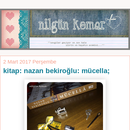
2 Mart 2017 Perşembe
kitap: nazan bekiroğlu: mücella;