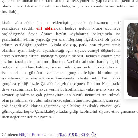
Çanakkale muharebeleri konusunda kolleksiyonerlik yapmaktadır.. (kendisi 
okurken tesadüfen onun adına rastladığım için bu konuda henüz sohbetimiz 
inşallah)..
kitabı alınacaklar listeme eklemiştim, ancak dokuzuncu motif
şenliğinde sevgili
elif ablam
'dan hediye geldi.. kitabı okumaya
başladığımda Seyit Ahmet bey'in sayfalarına baktığımda ise
şehidimizin adının yaşadığı yer olan Beşiktaş ilçesindeki bir parka
adının verildiğini gördüm.. kitabı okuyup, parkı onu ziyaret etmiş
olmakla aynı hissiyatı uyandıracağı için ziyaret etmeyi düşündüm..
adres bulmakta birinci kaynağım google map'tir.. hemen tıkladım ama
aradım taradım bulamadım.. İbrahim Naci'nin adresini haritaya girip
bölgedeki parklara baktım, isimsiz bulduğum parkın fotoğraflarında
ise tabelasını gördüm.. ve hemen google iletişim birimine yer
işaretlemesi ve isimlendirme konusunda talepte bulundum.. artık
google'a girdiğinizde Çanakkale şehidi teğmen İbrahim Naci parkı
diye yazdığınızda kolayca yerini bulabilirsiniz.. vakit ayırıp kısa bir
ziyareti şehidimize çok görmeyiniz.. en büyük üzüntüsü unutulmak
olan şehidimizi ve bütün silah arkadaşlarını unutmadığımızı bizim için
çok değerli olduklarını göstermek için birkaç dakikalık ziyareti çok
görmeyiniz.. keşke Çanakkale'ye kadar gidip kabirlerini ziyaret etme şansımız 
iken değerlendirelim diyorum..
Gönderen
Nilgün Komar
zaman:
4/05/2019 05:36:00 ÖS