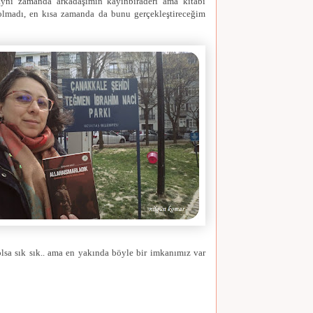
aynı zamanda arkadaşımın kayınbiraderi ama kitabı
olmadı, en kısa zamanda da bunu gerçekleştireceğim
olsa sık sık.. ama en yakında böyle bir imkanımız var