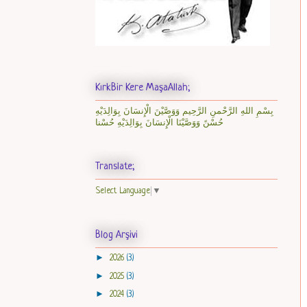
KırkBir Kere MaşaAllah;
بِسْمِ اللهِ الرَّحْمنِ الرَّحِيم وَوَصَّيْنَ الْإِنسَانَ بِوَالِدَيْهِ
حُسْنً وَوَصَّيْنَا الْإِنسَانَ بِوَالِدَيْهِ حُسْنا
Translate;
Select Language
▼
Blog Arşivi
►
2026
(3)
►
2025
(3)
►
2024
(3)