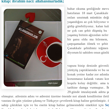
kitap: ibrahim naci: allahaısmarladık;
bahar okuma şenliğinde mevsi
hatırlatan 18 mart Çanakkale
onları unutmak mümkün değil 
yaşandığını az çok biliyoruz v
gidip görebiliyoruz.. kalan ka
ne çok can şehit düşmüş bu v
yaşamış birinin ağzından neler
bir şansı oldu mu bilemem, 
çarpışamadan ölmek ve şehit
Çanakkale şehidimiz teğmen
diyorum ki sahiden onun günlü
vapura binip denizde güvenli
yürüyüş yaptıklarında ve bu sı
konak yerine kadar zor adımlar
korunmasız kalarak vatanı koru
koşulu kolay değildir.. ama t
tarihine damga vurmuştur... 
29.günde imzalayarak adeta şe
olmuştur.. ailesinin adını ve adresini üzerine önemle not alarak kendilerine ileti
vasıtası ile gün yüzüne çıkmış ve Türkçeye çevrilerek kitap haline getirilmiştir.
sahip çıktıkları için ve bu eserin kitap haline gelmesindeki emekleri için
Se