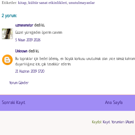
Etiketler:
kitap
,
kültür sanat etkinlikleri
,
unutulmayanlar
2 yorum:
uzmanamator
dedi ki...
Güzel yüreğinden öperim canımm
5 Nisan 2019 20:26
Unknown
dedi ki...
Bu topraklar için bedel ödemiş, en büyük korkusu unutulmak olan ,nice isimsiz kahrama
duyarlılığınız icin; çok tesekkür ederim.
21 Haziran 2019 17:20
Yorum Gönder
Sonraki Kayıt
Ana Sayfa
Kaydol:
Kayıt Yorumları (Atom)