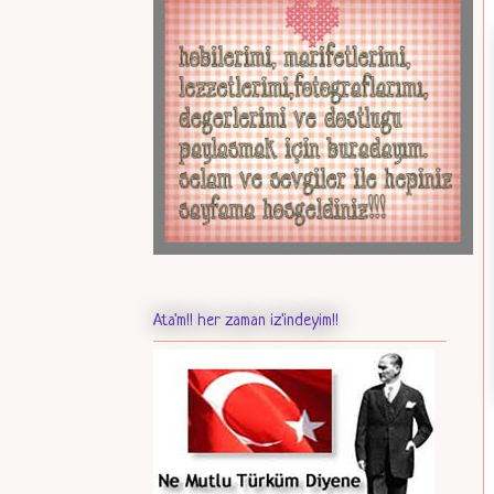
Ata'm!! her zaman iz'indeyim!!