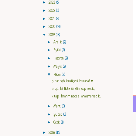
►
2023
(5)
►
2022
(5)
►
2021
(8)
►
2020
(14)
▼
2019
(18)
►
Aralık
(2)
►
Eylül
(2)
►
Haziran
(2)
►
Mayıs
(2)
▼
Nisan
(3)
o bir hobi kraliçesi: banuca! ♥
örgü: birlikte örelim: sophie'cik;
kitap: ibrahim naci: allahaısmarladık;
►
Mart
(5)
►
Şubat
(1)
►
Ocak
(1)
►
2018
(15)