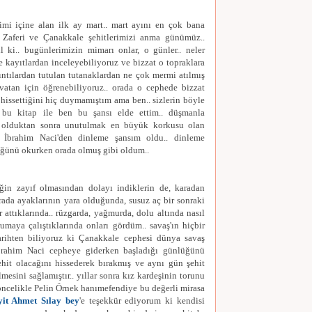
mi içine alan ilk ay mart.. mart ayını en çok bana
 Zaferi ve Çanakkale şehitlerimizi anma günümüz..
ki.. bugünlerimizin mimarı onlar, o günler.. neler
e kayıtlardan inceleyebiliyoruz ve bizzat o topraklara
lıntılardan tutulan tutanaklardan ne çok mermi atılmış
atan için öğrenebiliyoruz.. orada o cephede bizzat
 hissettiğini hiç duymamıştım ama ben.. sizlerin böyle
bu kitap ile ben bu şansı elde ettim.. düşmanla
 olduktan sonra unutulmak en büyük korkusu olan
 İbrahim Naci'den dinleme şansım oldu.. dinleme
ğünü okurken orada olmuş gibi oldum..
ğin zayıf olmasından dolayı indiklerin de, karadan
rada ayaklarının yara olduğunda, susuz aç bir sonraki
 attıklarında.. rüzgarda, yağmurda, dolu altında nasıl
maya çalıştıklarında onları gördüm.. savaş'ın hiçbir
arihten biliyoruz ki Çanakkale cephesi dünya savaş
İbrahim Naci cepheye giderken başladığı günlüğünü
hit olacağını hissederek bırakmış ve aynı gün şehit
lmesini sağlamıştır.. yıllar sonra kız kardeşinin torunu
. öncelikle Pelin Örnek hanımefendiye bu değerli mirasa
yit Ahmet Sılay bey
'e teşekkür ediyorum ki kendisi