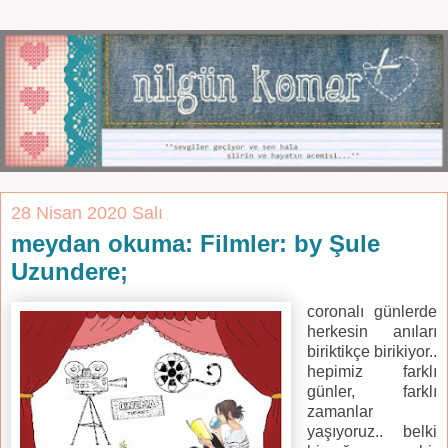
28 Nisan 2020 Salı
meydan okuma: Filmler: by Şule
Uzundere;
coronalı günlerde
herkesin anıları
biriktikçe birikiyor..
hepimiz farklı
günler, farklı
zamanlar
yaşıyoruz.. belki