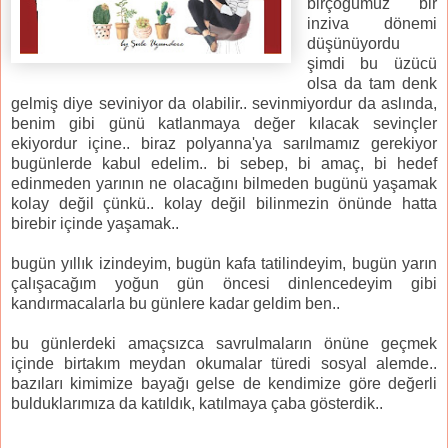
birçoğumuz bir
inziva dönemi
düşünüyordu
şimdi bu üzücü
olsa da tam denk
gelmiş diye seviniyor da olabilir.. sevinmiyordur da aslında,
benim gibi günü katlanmaya değer kılacak sevinçler
ekiyordur içine.. biraz polyanna'ya sarılmamız gerekiyor
bugünlerde kabul edelim.. bi sebep, bi amaç, bi hedef
edinmeden yarının ne olacağını bilmeden bugünü yaşamak
kolay değil çünkü.. kolay değil bilinmezin önünde hatta
birebir içinde yaşamak..
bugün yıllık izindeyim, bugün kafa tatilindeyim, bugün yarın
çalışacağım yoğun gün öncesi dinlencedeyim gibi
kandırmacalarla bu günlere kadar geldim ben..
bu günlerdeki amaçsızca savrulmaların önüne geçmek
içinde birtakım meydan okumalar türedi sosyal alemde..
bazıları kimimize bayağı gelse de kendimize göre değerli
bulduklarımıza da katıldık, katılmaya çaba gösterdik..