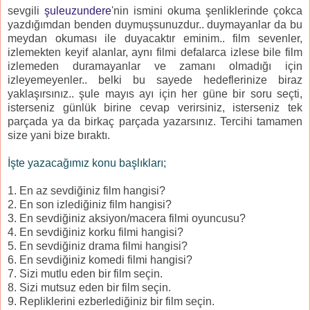
sevgili
şuleuzundere
'nin ismini okuma şenliklerinde çokca
yazdığımdan benden duymuşsunuzdur.. duymayanlar da bu
meydan okuması ile duyacaktır eminim.. film sevenler,
izlemekten keyif alanlar, aynı filmi defalarca izlese bile film
izlemeden duramayanlar ve zamanı olmadığı için
izleyemeyenler.. belki bu sayede hedeflerinize biraz
yaklaşırsınız.. şule mayıs ayı için her güne bir soru seçti,
isterseniz günlük birine cevap verirsiniz, isterseniz tek
parçada ya da birkaç parçada yazarsınız. Tercihi tamamen
size yani bize bıraktı.
İşte yazacağımız konu başlıkları;
1. En az sevdiğiniz film hangisi?
2. En son izlediğiniz film hangisi?
3. En sevdiğiniz aksiyon/macera filmi oyuncusu?
4. En sevdiğiniz korku filmi hangisi?
5. En sevdiğiniz drama filmi hangisi?
6. En sevdiğiniz komedi filmi hangisi?
7. Sizi mutlu eden bir film seçin.
8. Sizi mutsuz eden bir film seçin.
9. Repliklerini ezberlediğiniz bir film seçin.