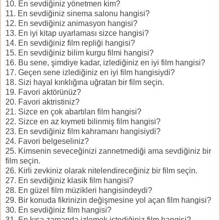
10. En sevdiğiniz yönetmen kim?
11. En sevdiğiniz sinema salonu hangisi?
12. En sevdiğiniz animasyon hangisi?
13. En iyi kitap uyarlaması sizce hangisi?
14. En sevdiğiniz film repliği hangisi?
15. En sevdiğiniz bilim kurgu filmi hangisi?
16. Bu sene, şimdiye kadar, izlediğiniz en iyi film hangisi?
17. Geçen sene izlediğiniz en iyi film hangisiydi?
18. Sizi hayal kırıklığına uğratan bir film seçin.
19. Favori aktörünüz?
20. Favori aktristiniz?
21. Sizce en çok abartılan film hangisi?
22. Sizce en az kıymeti bilinmiş film hangisi?
23. En sevdiğiniz film kahramanı hangisiydi?
24. Favori belgeseliniz?
25. Kimsenin seveceğinizi zannetmediği ama sevdiğiniz bir
film seçin.
26. Kirli zevkiniz olarak nitelendireceğiniz bir film seçin.
27. En sevdiğiniz klasik film hangisi?
28. En güzel film müzikleri hangisindeydi?
29. Bir konuda fikrinizin değişmesine yol açan film hangisi?
30. En sevdiğiniz film hangisi?
31. En kısa zamanda izlemek istediğiniz film hangisi?