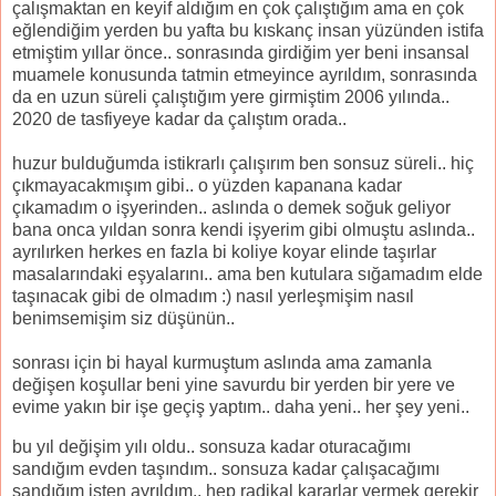
çalışmaktan en keyif aldığım en çok çalıştığım ama en çok
eğlendiğim yerden bu yafta bu kıskanç insan yüzünden istifa
etmiştim yıllar önce.. sonrasında girdiğim yer beni insansal
muamele konusunda tatmin etmeyince ayrıldım, sonrasında
da en uzun süreli çalıştığım yere girmiştim 2006 yılında..
2020 de tasfiyeye kadar da çalıştım orada..
huzur bulduğumda istikrarlı çalışırım ben sonsuz süreli.. hiç
çıkmayacakmışım gibi.. o yüzden kapanana kadar
çıkamadım o işyerinden.. aslında o demek soğuk geliyor
bana onca yıldan sonra kendi işyerim gibi olmuştu aslında..
ayrılırken herkes en fazla bi koliye koyar elinde taşırlar
masalarındaki eşyalarını.. ama ben kutulara sığamadım elde
taşınacak gibi de olmadım :) nasıl yerleşmişim nasıl
benimsemişim siz düşünün..
sonrası için bi hayal kurmuştum aslında ama zamanla
değişen koşullar beni yine savurdu bir yerden bir yere ve
evime yakın bir işe geçiş yaptım.. daha yeni.. her şey yeni..
bu yıl değişim yılı oldu.. sonsuza kadar oturacağımı
sandığım evden taşındım.. sonsuza kadar çalışacağımı
sandığım işten ayrıldım.. hep radikal kararlar vermek gerekir