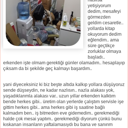
yetişiyorum
dedim, mesafeyi
görmezden
geldim cesaretle..
yollarda kitap
okuyorum dedim
eğlendim.. ama
süre geçtikçe
zorluklar olmaya
başladı..
erkenden işte olmam gerektiği günler olamadım.. hesaplayıp
çıksam da bi şekilde geç kalmayı başardım..
yani diyeceksiniz ki biz beşte altıda kalkıp yollara düşüyoruz
sende düşseydin, ne kadar nazlısın.. nazla alakası yok,
yaşadıklarımla alakası var.. uzun yıllar erkenden kalktım
bende herkes gibi.. üretim olan yerlerde çalıştım servisle işe
gittim herkes gibi.. ama herkes gibi iş saatine bağlı
kalmadım ben.. iş bitmeden eve gidemedim.. gerekmediği
halde çok mesai yaptım.. gerekmediği diyorum çünkü bunu
kıskanan insanların yaftalamasıydı bu bana ve sanırım