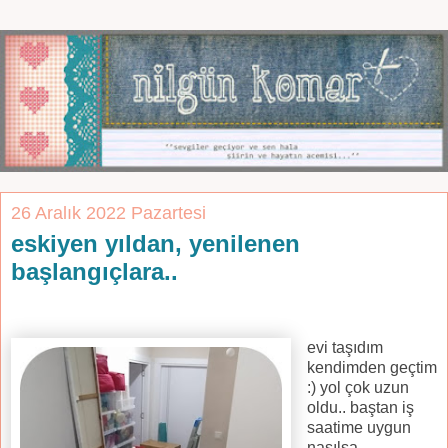
26 Aralık 2022 Pazartesi
eskiyen yıldan, yenilenen
başlangıçlara..
evi taşıdım
kendimden geçtim
:) yol çok uzun
oldu.. baştan iş
saatime uygun
nasılsa