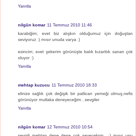
Yanıtla
nilgün komar
11 Temmuz 2010 11:46
karabiğim; evet biz alışkın olduğumuz için doğuştan
seviyoruz :) mısır unuda varya :)
esincim; evet şekerim görünüşte balık kızarttık sanan çok
oluyor :)
Yanıtla
mehtap kuzucu
11 Temmuz 2010 18:33
elinize sağlık çok değişik bir patlican yemeği olmuş,nefis
görünüyor mutlaka deneyeceğim...sevgiler
Yanıtla
nilgün komar
12 Temmuz 2010 10:54
sevgili mehtap dene dene çok seveceksin.. :) mısır unu