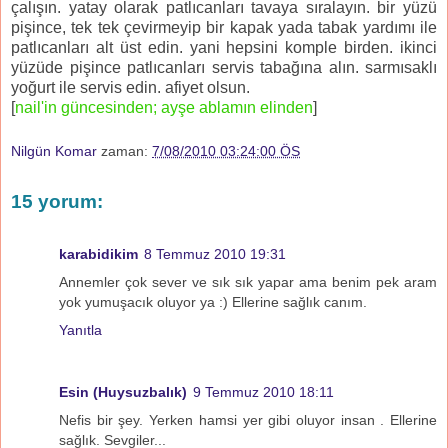
çalışın. yatay olarak patlıcanları tavaya sıralayın. bir yüzü
pişince, tek tek çevirmeyip bir kapak yada tabak yardımı ile
patlıcanları alt üst edin. yani hepsini komple birden. ikinci
yüzüde pişince patlıcanları servis tabağına alın. sarmısaklı
yoğurt ile servis edin. afiyet olsun.
[
nail'in güncesinden; ayşe ablamın elinden
]
Nilgün Komar
zaman:
7/08/2010 03:24:00 ÖS
15 yorum:
karabidikim
8 Temmuz 2010 19:31
Annemler çok sever ve sık sık yapar ama benim pek aram
yok yumuşacık oluyor ya :) Ellerine sağlık canım.
Yanıtla
Esin (Huysuzbalık)
9 Temmuz 2010 18:11
Nefis bir şey. Yerken hamsi yer gibi oluyor insan . Ellerine
sağlık. Sevgiler...