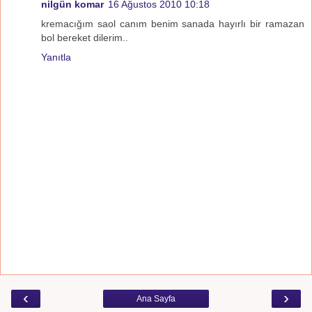
nilgün komar
16 Ağustos 2010 10:18
kremacığım saol canım benim sanada hayırlı bir ramazan
bol bereket dilerim..
Yanıtla
‹
›
Ana Sayfa