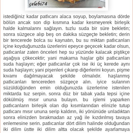
istediğiniz kadar patlıcanı alaca soyup, boylamasına dörde
bölün ancak son dip kısmına kadar kesmeyerek birleşik
halde kalmalarını sağlayın. tuzlu suda bir süre bekletin;
sonra süzgece alıp beş on dakika süzgeçte bekletin; derin
bir tencerede bolca su kaynatın, bu su miktarı patlıcanları
içine koyduğunuzda üzerlerini epeyce geçecek kadar olsun,
patlıcanlar zaten önceleri hep su yüzünde kalacak piştikçe
aşağıya çökecektir; yani makarna haşlar gibi patlıcanları
suda haşlayın; eğer patlıcanlar çok ise iki üç kerede aynı
suda haşlayın; yani pişenleri çıkarıp diğerlerini koyun. pişme
kıvamı dağılmayacak şekilde olmalıdır. haşlanmış
patlıcanları tencereden süzgeçe alın. iyice sularının
süzüldüğünden emin olduğunuzda üzerlerine istenilen
miktarda tuz serpin. sonra düz bir tabak yada tepsi içine
dökülmüş mısır ununa bulayın. bu işlemi yaparken
patlıcanların birleşik olan dip kısımlarından elinizle tutup
patlıcanı mısır ununa serip kaldırın, iki yönünüde unladıktan
sonra elinizden bırakmadan az yağ ile kızdırılmış tavaya
enlemesine serin. patlıcanlar dört dilim halinde olduğundan
iki dilim üstte iki dilim altta olacak şekilde ayarlamaya