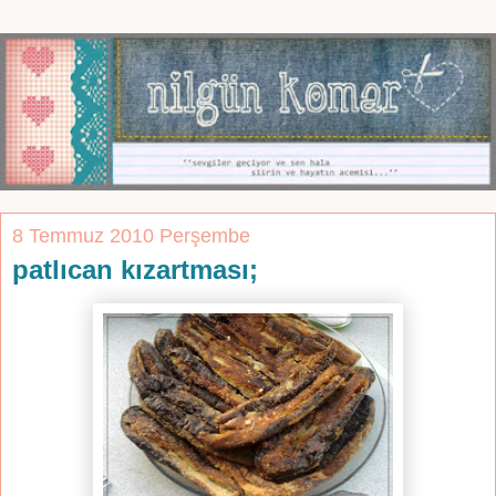
8 Temmuz 2010 Perşembe
patlıcan kızartması;