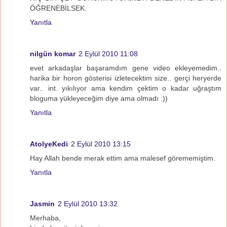
ÖĞRENEBİLSEK.
Yanıtla
nilgün komar
2 Eylül 2010 11:08
evet arkadaşlar başaramdım gene video ekleyemedim..
harika bir horon gösterisi izletecektim size.. gerçi heryerde
var.. int. yıkılıyor ama kendim çektim o kadar uğraştım
bloguma yükleyeceğim diye ama olmadı :))
Yanıtla
AtolyeKedi
2 Eylül 2010 13:15
Hay Allah bende merak ettim ama malesef görememiştim.
Yanıtla
Jasmin
2 Eylül 2010 13:32
Merhaba,