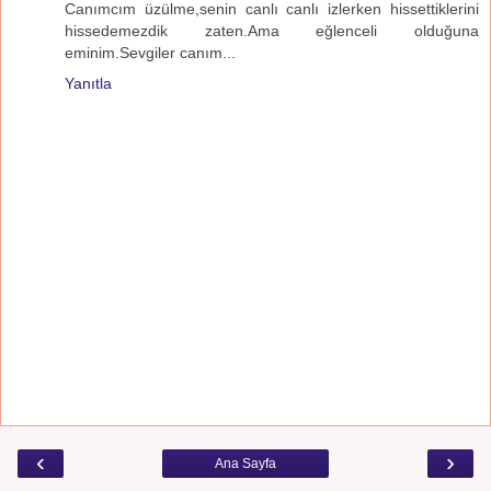
Canımcım üzülme,senin canlı canlı izlerken hissettiklerini
hissedemezdik zaten.Ama eğlenceli olduğuna
eminim.Sevgiler canım...
Yanıtla
‹
›
Ana Sayfa