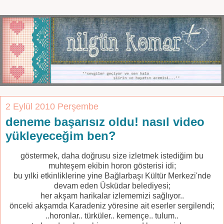
2 Eylül 2010 Perşembe
deneme başarısız oldu! nasıl video
yükleyeceğim ben?
göstermek, daha doğrusu size izletmek istediğim bu
muhteşem ekibin horon gösterisi idi;
bu yılki etkinliklerine yine Bağlarbaşı Kültür Merkezi'nde
devam eden Üsküdar belediyesi;
her akşam harikalar izlememizi sağlıyor..
önceki akşamda Karadeniz yöresine ait eserler sergilendi;
..horonlar.. türküler.. kemençe.. tulum..