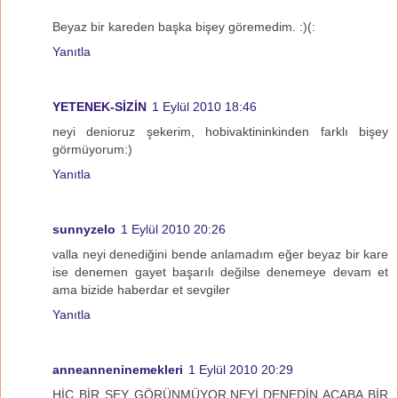
Beyaz bir kareden başka bişey göremedim. :)(:
Yanıtla
YETENEK-SİZİN
1 Eylül 2010 18:46
neyi denioruz şekerim, hobivaktininkinden farklı bişey
görmüyorum:)
Yanıtla
sunnyzelo
1 Eylül 2010 20:26
valla neyi denediğini bende anlamadım eğer beyaz bir kare
ise denemen gayet başarılı değilse denemeye devam et
ama bizide haberdar et sevgiler
Yanıtla
anneanneninemekleri
1 Eylül 2010 20:29
HİÇ BİR ŞEY GÖRÜNMÜYOR,NEYİ DENEDİN ACABA BİR