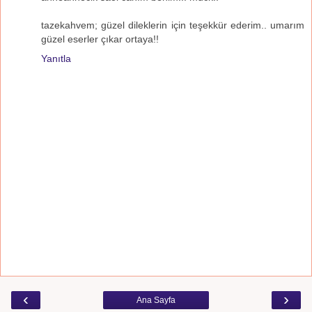
tazekahvem; güzel dileklerin için teşekkür ederim.. umarım
güzel eserler çıkar ortaya!!
Yanıtla
‹
›
Ana Sayfa