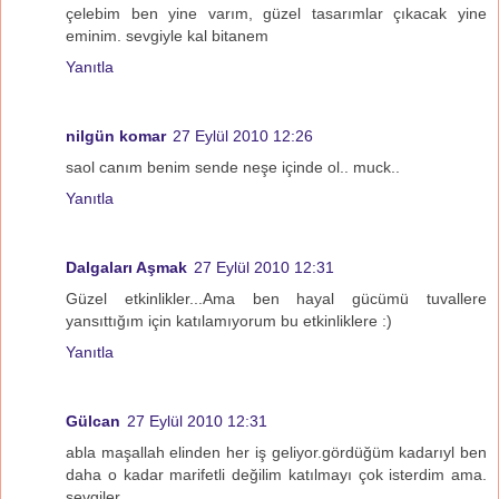
çelebim ben yine varım, güzel tasarımlar çıkacak yine
eminim. sevgiyle kal bitanem
Yanıtla
nilgün komar
27 Eylül 2010 12:26
saol canım benim sende neşe içinde ol.. muck..
Yanıtla
Dalgaları Aşmak
27 Eylül 2010 12:31
Güzel etkinlikler...Ama ben hayal gücümü tuvallere
yansıttığım için katılamıyorum bu etkinliklere :)
Yanıtla
Gülcan
27 Eylül 2010 12:31
abla maşallah elinden her iş geliyor.gördüğüm kadarıyl ben
daha o kadar marifetli değilim katılmayı çok isterdim ama.
sevgiler.