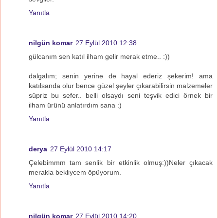
Yanıtla
nilgün komar
27 Eylül 2010 12:38
gülcanım sen katıl ilham gelir merak etme.. :))
dalgalım; senin yerine de hayal ederiz şekerim! ama
katılsanda olur bence güzel şeyler çıkarabilirsin malzemeler
süpriz bu sefer.. belli olsaydı seni teşvik edici örnek bir
ilham ürünü anlatırdım sana :)
Yanıtla
derya
27 Eylül 2010 14:17
Çelebimmm tam senlik bir etkinlik olmuş:))Neler çıkacak
merakla bekliycem öpüyorum.
Yanıtla
nilgün komar
27 Eylül 2010 14:20