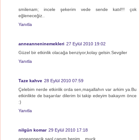
smilenam; incele şekerim vede sende katıl!!! çok
eğleneceğiz..
Yanıtla
anneanneninemekleri
27 Eylül 2010 19:02
Güzel bir etkinlik olacağa benziyor,kolay gelsin.Sevgiler
Yanıtla
Taze kahve
28 Eylül 2010 07:59
Çelebim nerde etkinlik orda sen,maşallahın var arkim ya.Bu
etkinlikte de başarılar dilerim bi takip edeyim bakayım önce
:)
Yanıtla
nilgün komar
29 Eylül 2010 17:18
anneannecik saol canım benim... muck..