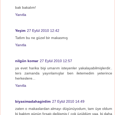
bak bakalım!
Yanıtla
Yeşim
27 Eylül 2010 12:42
Tatlım bu ne güzel bir makasmış
Yanıtla
nilgün komar
27 Eylül 2010 12:57
ya evet harika bişi umarım isteyenler yakalayabilmişlerdir..
ters zamanda yayınlamışlar ben iletemedim yeterince
herkeslere...
Yanıtla
biyasimadahagirdim
27 Eylül 2010 14:49
zaten o makaslardan almayı düşünüyodum, tam üye oldum
bi baktım günün fırsatı değişmiş:( çok üzüldüm yaa, bi daha