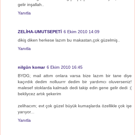
gelir inşallah..
Yanıtla
ZELİHA-UMUTSEPETİ
6 Ekim 2010 14:09
dikiş diken herkese lazım bu makastan,çok güzelmiş..
Yanıtla
nilgün komar
6 Ekim 2010 16:45
BYDG; mail attım onlara varsa bize lazım bir tane diye
kaçırdık dedim nolluurrr dedim bir yardımcı oluverseniz!
malesef stoklarda kalmadı dedi takip edin gene gelir dedi :(
bekliycez artık şekerim
zelihacım; evt çok güzel büyük kumaşlarda özellikle çok işe
yarıyor...
Yanıtla