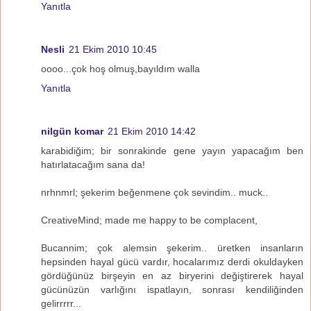
Yanıtla
Nesli
21 Ekim 2010 10:45
oooo...çok hoş olmuş,bayıldım walla
Yanıtla
nilgün komar
21 Ekim 2010 14:42
karabidiğim; bir sonrakinde gene yayın yapacağım ben
hatırlatacağım sana da!
nrhnmrl; şekerim beğenmene çok sevindim.. muck..
CreativeMind; made me happy to be complacent,
Bucannim; çok alemsin şekerim.. üretken insanların
hepsinden hayal gücü vardır, hocalarımız derdi okuldayken
gördüğünüz birşeyin en az biryerini değiştirerek hayal
gücünüzün varlığını ispatlayın, sonrası kendiliğinden
gelirrrrr...