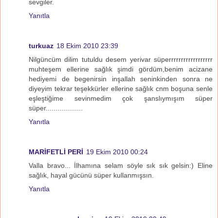
sevgiler.
Yanıtla
turkuaz
18 Ekim 2010 23:39
Nilgüncüm dilim tutuldu desem yerivar süperrrrrrrrrrrrrrrrrr
muhteşem ellerine sağlık şimdi gördüm,benim acizane
hediyemi de begenirsin inşallah seninkinden sonra ne
diyeyim tekrar teşekkürler ellerine sağlık cnm boşuna senle
eşleştiğime sevinmedim çok şanslıymışım süper
süper...................
Yanıtla
MARİFETLİ PERİ
19 Ekim 2010 00:24
Valla bravo... İlhamına selam söyle sık sık gelsin:) Eline
sağlık, hayal gücünü süper kullanmışsın.
Yanıtla