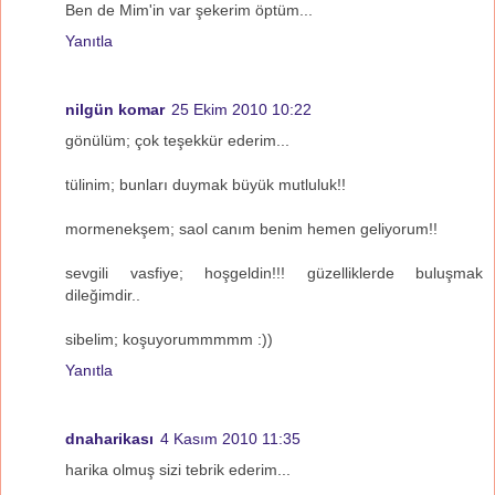
Ben de Mim'in var şekerim öptüm...
Yanıtla
nilgün komar
25 Ekim 2010 10:22
gönülüm; çok teşekkür ederim...
tülinim; bunları duymak büyük mutluluk!!
mormenekşem; saol canım benim hemen geliyorum!!
sevgili vasfiye; hoşgeldin!!! güzelliklerde buluşmak
dileğimdir..
sibelim; koşuyorummmmm :))
Yanıtla
dnaharikası
4 Kasım 2010 11:35
harika olmuş sizi tebrik ederim...