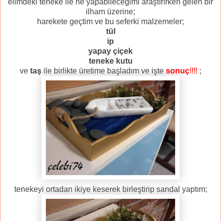
elimdeki teneke ile ne yapabileceğimi araştırırken gelen bir
ilham üzerine;
harekete geçtim ve bu seferki malzemeler;
tül
ip
yapay çiçek
teneke kutu
ve
taş
ile birlikte üretime başladım ve işte
sonuç
!!!!
;
tenekeyi ortadan ikiye keserek birleştirip sandal yaptım;