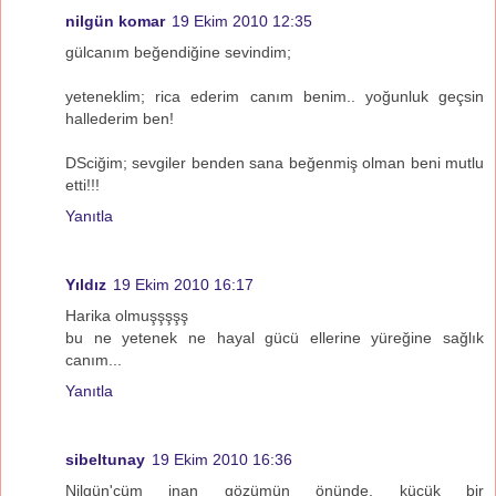
nilgün komar
19 Ekim 2010 12:35
gülcanım beğendiğine sevindim;
yeteneklim; rica ederim canım benim.. yoğunluk geçsin
hallederim ben!
DSciğim; sevgiler benden sana beğenmiş olman beni mutlu
etti!!!
Yanıtla
Yıldız
19 Ekim 2010 16:17
Harika olmuşşşşş
bu ne yetenek ne hayal gücü ellerine yüreğine sağlık
canım...
Yanıtla
sibeltunay
19 Ekim 2010 16:36
Nilgün'cüm inan gözümün önünde, küçük bir