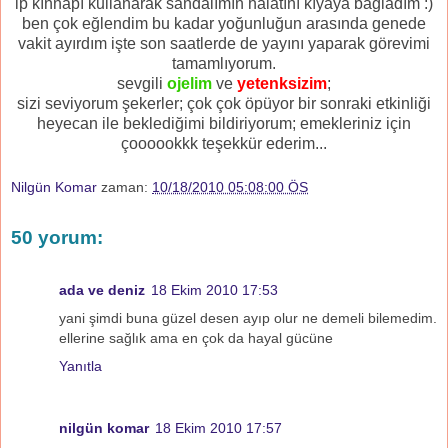
ip kınnapı kullanarak sandalımın halatını kıyaya bağladım :)
ben çok eğlendim bu kadar yoğunluğun arasında genede
vakit ayırdım işte son saatlerde de yayını yaparak görevimi
tamamlıyorum.
sevgili
ojelim
ve
yetenksizim
;
sizi seviyorum şekerler; çok çok öpüyor bir sonraki etkinliği
heyecan ile beklediğimi bildiriyorum; emekleriniz için
çoooookkk teşekkür ederim...
Nilgün Komar
zaman:
10/18/2010 05:08:00 ÖS
50 yorum:
ada ve deniz
18 Ekim 2010 17:53
yani şimdi buna güzel desen ayıp olur ne demeli bilemedim.
ellerine sağlık ama en çok da hayal gücüne
Yanıtla
nilgün komar
18 Ekim 2010 17:57