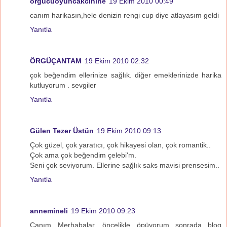
orgucuoyuncakcınine
19 Ekim 2010 00:49
canım harikasın,hele denizin rengi cup diye atlayasım geldi
Yanıtla
ÖRGÜÇANTAM
19 Ekim 2010 02:32
çok beğendim ellerinize sağlık. diğer emeklerinizde harika
kutluyorum . sevgiler
Yanıtla
Gülen Tezer Üstün
19 Ekim 2010 09:13
Çok güzel, çok yaratıcı, çok hikayesi olan, çok romantik..
Çok ama çok beğendim çelebi'm.
Seni çok seviyorum. Ellerine sağlık saks mavisi prensesim..
Yanıtla
annemineli
19 Ekim 2010 09:23
Canım Merhabalar, öncelikle öpüyorum...sonrada blog