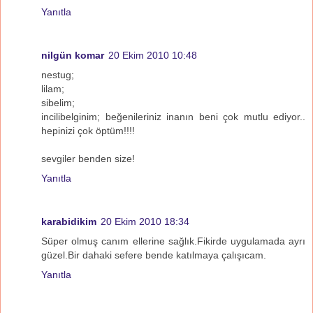
Yanıtla
nilgün komar
20 Ekim 2010 10:48
nestug;
lilam;
sibelim;
incilibelginim; beğenileriniz inanın beni çok mutlu ediyor..
hepinizi çok öptüm!!!!
sevgiler benden size!
Yanıtla
karabidikim
20 Ekim 2010 18:34
Süper olmuş canım ellerine sağlık.Fikirde uygulamada ayrı
güzel.Bir dahaki sefere bende katılmaya çalışıcam.
Yanıtla