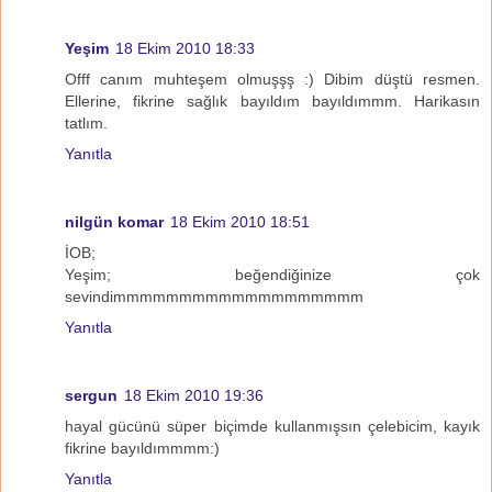
Yeşim
18 Ekim 2010 18:33
Offf canım muhteşem olmuşşş :) Dibim düştü resmen.
Ellerine, fikrine sağlık bayıldım bayıldımmm. Harikasın
tatlım.
Yanıtla
nilgün komar
18 Ekim 2010 18:51
İOB;
Yeşim; beğendiğinize çok
sevindimmmmmmmmmmmmmmmmmmm
Yanıtla
sergun
18 Ekim 2010 19:36
hayal gücünü süper biçimde kullanmışsın çelebicim, kayık
fikrine bayıldımmmm:)
Yanıtla