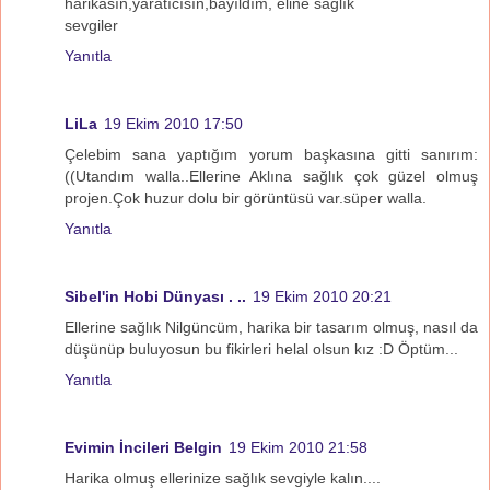
harikasın,yaratıcısın,bayıldım, eline sağlık
sevgiler
Yanıtla
LiLa
19 Ekim 2010 17:50
Çelebim sana yaptığım yorum başkasına gitti sanırım:
((Utandım walla..Ellerine Aklına sağlık çok güzel olmuş
projen.Çok huzur dolu bir görüntüsü var.süper walla.
Yanıtla
Sibel'in Hobi Dünyası . ..
19 Ekim 2010 20:21
Ellerine sağlık Nilgüncüm, harika bir tasarım olmuş, nasıl da
düşünüp buluyosun bu fikirleri helal olsun kız :D Öptüm...
Yanıtla
Evimin İncileri Belgin
19 Ekim 2010 21:58
Harika olmuş ellerinize sağlık sevgiyle kalın....