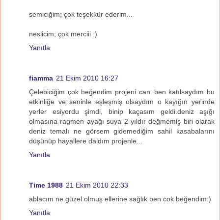
semiciğim; çok teşekkür ederim...
neslicim; çok merciii :)
Yanıtla
fiamma
21 Ekim 2010 16:27
Çelebiciğim çok beğendim projeni can..ben katılsaydım bu
etkinliğe ve seninle eşleşmiş olsaydım o kayığın yerinde
yerler esiyordu şimdi, binip kaçasım geldi.deniz aşığı
olmasına ragmen ayağı suya 2 yıldır değmemiş biri olarak
deniz temalı ne görsem gidemediğim sahil kasabalarını
düşünüp hayallere daldım projenle...
Yanıtla
Time 1988
21 Ekim 2010 22:33
ablacım ne güzel olmuş ellerine sağlık ben cok beğendim:)
Yanıtla