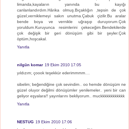
limanda,kayaların yanında bu kayığı
canlanlandırdım.Hârika olmuş.Bıçaklığın ,tepsin de çok
güzel,verniklemeyi sakın unutma.Çabuk çizilir.Bu aralar
bende boya ve vernikle uğraşıp duruyorum.Çok
yoruldum.Kuruyunca resimlerini çekeceğim.Bendekilerde
çok değişik bir geri dönüşüm gibi bir şeyler.Çok
öptüm,hoşcakal.
Yanıtla
nilgün komar
19 Ekim 2010 17:05
yıldızım; çoook teşekkür ederimmmm....
sibelim; beğendiğine çok sevindim.. oo hemde dönüşüm ne
güzel oluyor değilmi dönüşümler yenilemeler.. yeni bir can
geliyor eşyalara!! yayınlarını bekliyorum.. muckkkkkkkkkkkk
Yanıtla
NESTUG
19 Ekim 2010 17:06