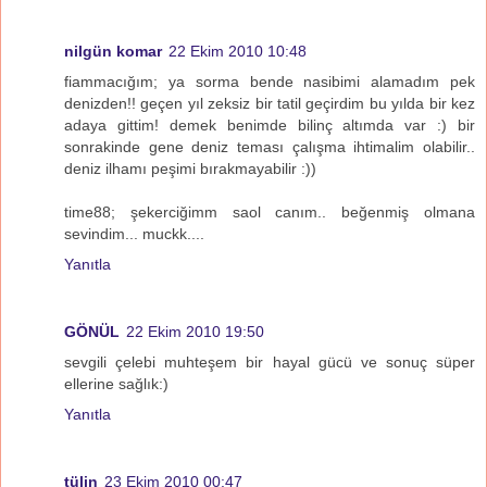
nilgün komar
22 Ekim 2010 10:48
fiammacığım; ya sorma bende nasibimi alamadım pek
denizden!! geçen yıl zeksiz bir tatil geçirdim bu yılda bir kez
adaya gittim! demek benimde bilinç altımda var :) bir
sonrakinde gene deniz teması çalışma ihtimalim olabilir..
deniz ilhamı peşimi bırakmayabilir :))
time88; şekerciğimm saol canım.. beğenmiş olmana
sevindim... muckk....
Yanıtla
GÖNÜL
22 Ekim 2010 19:50
sevgili çelebi muhteşem bir hayal gücü ve sonuç süper
ellerine sağlık:)
Yanıtla
tülin
23 Ekim 2010 00:47