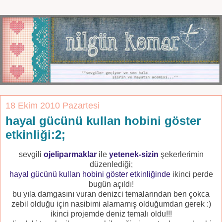
18 Ekim 2010 Pazartesi
hayal gücünü kullan hobini göster
etkinliği:2;
sevgili
ojeliparmaklar
ile
yetenek-sizin
şekerlerimin
düzenlediği;
hayal gücünü kullan hobini göster etkinliğinde
ikinci perde
bugün açıldı!
bu yıla damgasını vuran denizci temalarından ben çokca
zebil olduğu için nasibimi alamamış olduğumdan gerek :)
ikinci projemde deniz temalı oldu!!!