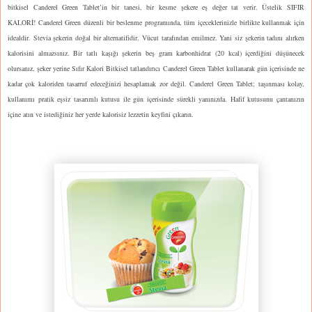
bitkisel Canderel Green Tablet’in bir tanesi, bir kesme şekere eş değer tat verir. Üstelik SIFIR
KALORİ!
Canderel Green düzenli bir beslenme programında, tüm içeceklerinizle birlikte kullanmak için
idealdir. Stevia şekerin doğal bir alternatifidir. Vücut tarafından emilmez. Yani siz şekerin tadını alırken
kalorisini almazsınız. Bir tatlı kaşığı şekerin beş gram karbonhidrat (20 kcal) içerdiğini düşünecek
olursanız, şeker yerine Sıfır Kalori Bitkisel tatlandırıcı Canderel Green Tablet kullanarak gün içerisinde ne
kadar çok kaloriden tasarruf edeceğinizi hesaplamak zor değil.
Canderel Green Tablet; taşınması kolay,
kullanımı pratik eşsiz tasarımlı kutusu ile gün içerisinde sürekli yanınızda. Hafif kutusunu çantanızın
içine atın ve istediğiniz her yerde kalorisiz lezzetin keyfini çıkarın.