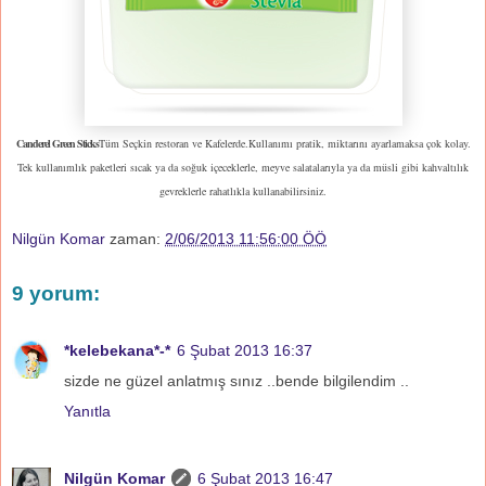
Canderel Green Sticks
Tüm Seçkin restoran ve Kafelerde.
Kullanımı pratik, miktarını ayarlamaksa çok kolay.
Tek kullanımlık paketleri sıcak ya da soğuk içeceklerle, meyve salatalarıyla ya da müsli gibi kahvaltılık
gevreklerle rahatlıkla kullanabilirsiniz.
Nilgün Komar
zaman:
2/06/2013 11:56:00 ÖÖ
9 yorum:
*kelebekana*-*
6 Şubat 2013 16:37
sizde ne güzel anlatmış sınız ..bende bilgilendim ..
Yanıtla
Nilgün Komar
6 Şubat 2013 16:47