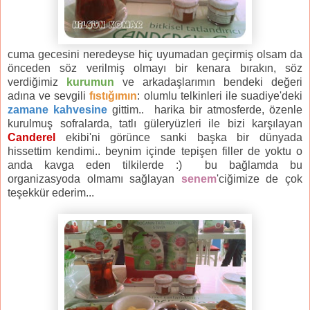
cuma gecesini neredeyse hiç uyumadan geçirmiş olsam da
önceden söz verilmiş olmayı bir kenara bırakın, söz
verdiğimiz
kurumun
ve arkadaşlarımın bendeki değeri
adına ve sevgili
fıstığımın
: olumlu telkinleri ile suadiye'deki
zamane kahvesine
gittim.. harika bir atmosferde, özenle
kurulmuş sofralarda, tatlı güleryüzleri ile bizi karşılayan
Canderel
ekibi'ni görünce sanki başka bir dünyada
hissettim kendimi.. beynim içinde tepişen filler de yoktu o
anda kavga eden tilkilerde :) bu bağlamda bu
organizasyoda olmamı sağlayan
senem
'ciğimize de çok
teşekkür ederim...