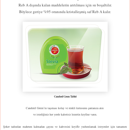
Reb A dışında kalan maddelerin arıtılması için su boşaltılır.
Böylece geriye %95 oranında kristalleşmiş saf Reb A kalır.
Canderel Green Tablet
Canderel Green’in taşıması kolay ve renkli kutusunu çantanıza atın
ve istediğiniz her yerde kalorisiz lezzetin keyfine varın.
Şeker tadından mahrum kalmadan çayını ve kahvesini keyifle yudumlamak isteyenler için tamamen