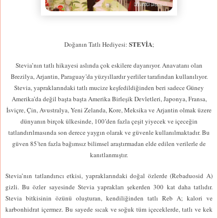
STEVİA
Doğanın Tatlı Hediyesi:
;
Stevia’nın tatlı hikayesi aslında çok eskilere dayanıyor. Anavatanı olan
Brezilya, Arjantin, Paraguay’da yüzyıllardır yerliler tarafından kullanılıyor.
Stevia, yapraklarındaki tatlı mucize keşfedildiğinden beri sadece Güney
Amerika’da değil başta başta Amerika Birleşik Devletleri, Japonya, Fransa,
İsviçre, Çin, Avustralya, Yeni Zelanda, Kore, Meksika ve Arjantin olmak üzere
dünyanın birçok ülkesinde, 100’den fazla çeşit yiyecek ve içeceğin
tatlandırılmasında son derece yaygın olarak ve güvenle kullanılmaktadır. Bu
güven 85’ten fazla bağımsız bilimsel araştırmadan elde edilen verilerle de
kanıtlanmıştır.
Stevia’nın tatlandırıcı etkisi, yapraklarındaki doğal özlerde (Rebaduosid A)
gizli. Bu özler sayesinde Stevia yaprakları şekerden 300 kat daha tatlıdır.
Stevia bitkisinin özünü oluşturan, kendiliğinden tatlı Reb A; kalori ve
karbonhidrat içermez. Bu sayede sıcak ve soğuk tüm içeceklerde, tatlı ve kek