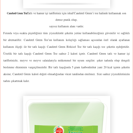
Canderel Green Toz
Tatlı ve hamur işi tarifleriniz için ideal!
Canderel Green’i toz halinde kullanmak son
derece pratik olup,
sayısız kullanım alanı vardır.
Fırında veya ocakta pişirdiğiniz tüm yiyeceklerde şekerin yerine kullanabileceğiniz güvenilir ve sağlıklı
bir alternatiftir. Canderel Green Toz’un kullanım kolaylığı sağlaması açısından özel olarak ayarlanan
kullanım ölçeği ile bir tatlı kaşığı Canderel Green Bitkisel Toz bir tatlı kaşığı toz şekerin eşdeğeridir.
Üstelik bir tatlı kaşığı Canderel Green Toz sadece 2 kalori içerir. Canderel Green tatlı ve hamur işi
tariflerinizle, meyve ve meyve salatalarıyla mükemmel bir uyum sergiler. şeker tadında olup dengeli
beslenme düzeninin vazgeçilmezidir. Bir tatlı kaşığında 5 gram karbonhidrat yani 20 kcal içeren şekerin
aksine, Canderel Green kalori değeri olmadığından vücut tarafından emilmez. Size sadece yiyeceklerinizin
tadını çıkartmak kalır.