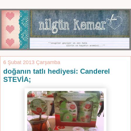
6 Şubat 2013 Çarşamba
doğanın tatlı hediyesi: Canderel
STEVİA;