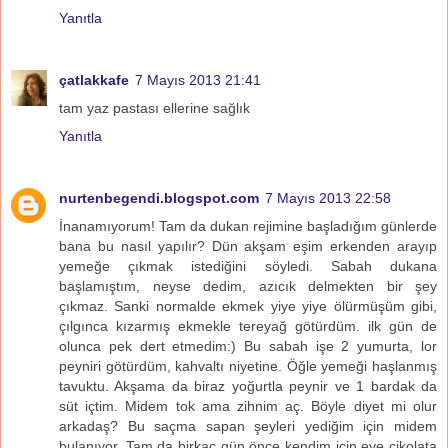
Yanıtla
çatlakkafe
7 Mayıs 2013 21:41
tam yaz pastası ellerine sağlık
Yanıtla
nurtenbegendi.blogspot.com
7 Mayıs 2013 22:58
İnanamıyorum! Tam da dukan rejimine başladığım günlerde
bana bu nasıl yapılır? Dün akşam eşim erkenden arayıp
yemeğe çıkmak istediğini söyledi. Sabah dukana
başlamıştım, neyse dedim, azıcık delmekten bir şey
çıkmaz. Sanki normalde ekmek yiye yiye ölürmüşüm gibi,
çılgınca kızarmış ekmekle tereyağ götürdüm. ilk gün de
olunca pek dert etmedim:) Bu sabah işe 2 yumurta, lor
peyniri götürdüm, kahvaltı niyetine. Öğle yemeği haşlanmış
tavuktu. Akşama da biraz yoğurtla peynir ve 1 bardak da
süt içtim. Midem tok ama zihnim aç. Böyle diyet mi olur
arkadaş? Bu saçma sapan şeyleri yediğim için midem
bulanıyor. Tam da birkaç gün önce kendim için eve çikolata