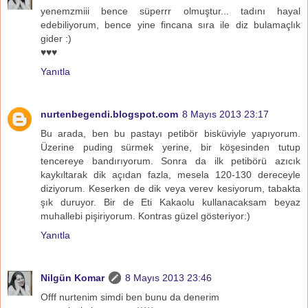
yenemzmiii bence süperrr olmuştur... tadını hayal
edebiliyorum, bence yine fincana sıra ile diz bulamaçlık
gider :)
♥♥♥
Yanıtla
nurtenbegendi.blogspot.com
8 Mayıs 2013 23:17
Bu arada, ben bu pastayı petibör bisküviyle yapıyorum.
Üzerine puding sürmek yerine, bir köşesinden tutup
tencereye bandırıyorum. Sonra da ilk petibörü azıcık
kaykıltarak dik açıdan fazla, mesela 120-130 dereceyle
diziyorum. Keserken de dik veya verev kesiyorum, tabakta
şık duruyor. Bir de Eti Kakaolu kullanacaksam beyaz
muhallebi pişiriyorum. Kontras güzel gösteriyor:)
Yanıtla
Nilgün Komar
8 Mayıs 2013 23:46
Offf nurtenim simdi ben bunu da denerim