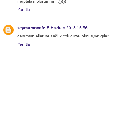
muptelasi olurummm :)))))
Yanıtla
zeymurancafe
5 Haziran 2013 15:56
canımsın,ellerıne sağlık,cok guzel olmus,sevgıler..
Yanıtla