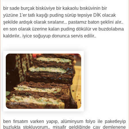
bir sade burçak bis
küviye bir
kakaolu bısküvinin bir
yüzüne
1'er tatlı kaşığı puding sürüp
tepsiye DİK olacak
şekilde ardışık olarak sıralanır...
pastamız baton şeklini alır..
e
n son olarak üzerine kalan puding dökülür ve
buzdolabına
kaldırılır..
iyice soğuyup donunca servis edilir..
ben fırsatım varken yapıp, alüminyum folyo ile paketleyip
buzlukta stokluyorum.. misafir geldiğinde çay demlenene