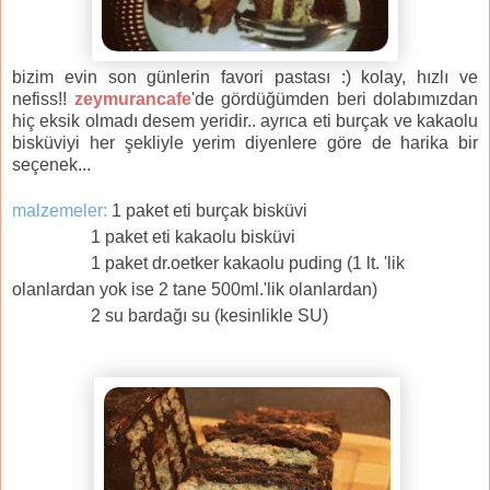
bizim evin son günlerin favori pastası :) kolay, hızlı ve
nefiss!!
zeymurancafe
'de gördüğümden beri dolabımızdan
hiç eksik olmadı desem yeridir.. ayrıca eti burçak ve kakaolu
bisküviyi her şekliyle yerim diyenlere göre de harika bir
seçenek...
malzemeler:
1 paket eti burçak bisküvi
1 paket eti kakaolu bisküvi
1 paket dr.oetker kakaolu puding (1 lt. 'lik
olanlardan yok ise 2 tane 500ml.'lik olanlardan)
2 su bardağı su (kesinlikle SU)