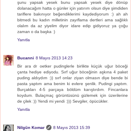
şunu yapsak yesek bunu yapsak yesek diye dönüp
dolanacağım hatta o günler için yatırım olsun diye şimdiden
tariflere bakınıyor beğendiklerimi kaydediyorum :) ah ah
bitmedi bu kadın milletinin zayıflama dertleri ama sağlıklı
olalım da az yiyelim diyor idare edip gidiyoruz ya çoğu
zaman o da başka :)
Yanıtla
Bucanni
8 Mayıs 2013 14:23
Bir ara dr oetker pudinglerle birlikte küçük uğur böceği
çanta hediye ediyodu. Sırf uğur böceğinin aşkına 4 paket
puding aldıydım :)) sırf onlar ziyan olmasın diye bende bi
pasta yaptım ama benim ki evlere şenlik. Pudingi yaptım.
Burçakları 4-5 parçaya böldüm karıştırdım. Fincanlara
koydum. Bulaçmaç görüntüsünü gizlemek için üzerilerine
de çilek :)) Yendi mi yendi :))) Sevgiler, öpücükler.
Yanıtla
Nilgün Komar
8 Mayıs 2013 15:39