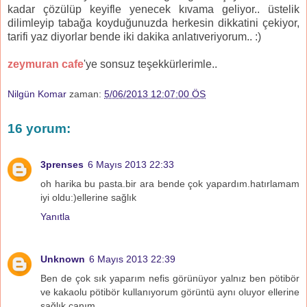
kadar çözülüp keyifle yenecek kıvama geliyor.. üstelik
dilimleyip tabağa koyduğunuzda herkesin dikkatini çekiyor,
tarifi yaz diyorlar bende iki dakika anlatıveriyorum.. :)
zeymuran cafe
'ye sonsuz teşekkürlerimle..
Nilgün Komar
zaman:
5/06/2013 12:07:00 ÖS
16 yorum:
3prenses
6 Mayıs 2013 22:33
oh harika bu pasta.bir ara bende çok yapardım.hatırlamam
iyi oldu:)ellerine sağlık
Yanıtla
Unknown
6 Mayıs 2013 22:39
Ben de çok sık yaparım nefis görünüyor yalnız ben pötibör
ve kakaolu pötibör kullanıyorum görüntü aynı oluyor ellerine
sağlık canım