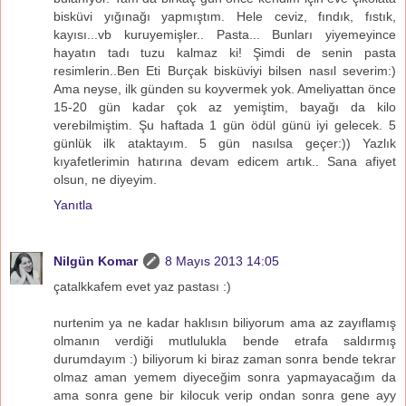
bisküvi yığınağı yapmıştım. Hele ceviz, fındık, fıstık,
kayısı...vb kuruyemişler.. Pasta... Bunları yiyemeyince
hayatın tadı tuzu kalmaz ki! Şimdi de senin pasta
resimlerin..Ben Eti Burçak bisküviyi bilsen nasıl severim:)
Ama neyse, ilk günden su koyvermek yok. Ameliyattan önce
15-20 gün kadar çok az yemiştim, bayağı da kilo
verebilmiştim. Şu haftada 1 gün ödül günü iyi gelecek. 5
günlük ilk ataktayım. 5 gün nasılsa geçer:)) Yazlık
kıyafetlerimin hatırına devam edicem artık.. Sana afiyet
olsun, ne diyeyim.
Yanıtla
Nilgün Komar
8 Mayıs 2013 14:05
çatalkkafem evet yaz pastası :)
nurtenim ya ne kadar haklısın biliyorum ama az zayıflamış
olmanın verdiği mutlulukla bende etrafa saldırmış
durumdayım :) biliyorum ki biraz zaman sonra bende tekrar
olmaz aman yemem diyeceğim sonra yapmayacağım da
ama sonra gene bir kilocuk verip ondan sonra gene ayy