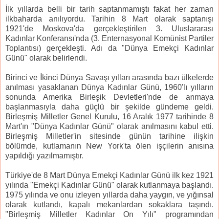
İlk yıllarda belli bir tarih saptanmamıştı fakat her zaman
ilkbaharda anılıyordu. Tarihin 8 Mart olarak saptanışı
1921'de Moskova'da gerçekleştirilen 3. Uluslararası
Kadınlar Konferansı'nda (3. Enternasyonal Komünist Partiler
Toplantısı) gerçekleşti. Adı da "Dünya Emekçi Kadınlar
Günü" olarak belirlendi.
Birinci ve İkinci Dünya Savaşı yılları arasında bazı ülkelerde
anılması yasaklanan Dünya Kadınlar Günü, 1960'lı yılların
sonunda Amerika Birleşik Devletleri'nde de anmaya
başlanmasıyla daha güçlü bir şekilde gündeme geldi.
Birleşmiş Milletler Genel Kurulu, 16 Aralık 1977 tarihinde 8
Mart'ın "Dünya Kadınlar Günü" olarak anılmasını kabul etti.
Birleşmiş Milletler'in sitesinde günün tarihine ilişkin
bölümde, kutlamanın New York'ta ölen işçilerin anısına
yapıldığı yazılmamıştır.
Türkiye'de 8 Mart Dünya Emekçi Kadınlar Günü ilk kez 1921
yılında "Emekçi Kadınlar Günü" olarak kutlanmaya başlandı.
1975 yılında ve onu izleyen yıllarda daha yaygın, ve yığınsal
olarak kutlandı, kapalı mekanlardan sokaklara taşındı.
"Birleşmiş Milletler Kadınlar On Yılı" programından