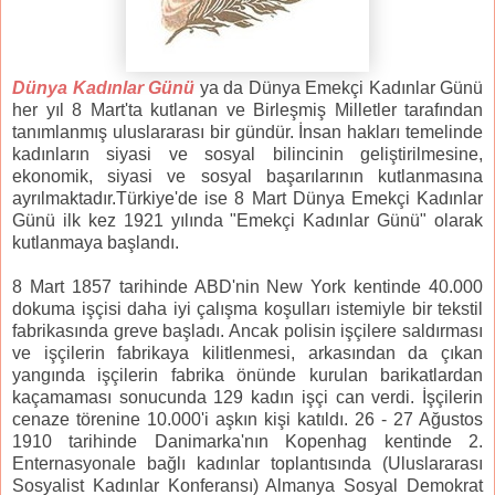
Dünya Kadınlar Günü
ya da Dünya Emekçi Kadınlar Günü
her yıl 8 Mart'ta kutlanan ve Birleşmiş Milletler tarafından
tanımlanmış uluslararası bir gündür. İnsan hakları temelinde
kadınların siyasi ve sosyal bilincinin geliştirilmesine,
ekonomik, siyasi ve sosyal başarılarının kutlanmasına
ayrılmaktadır.Türkiye'de ise 8 Mart Dünya Emekçi Kadınlar
Günü ilk kez 1921 yılında "Emekçi Kadınlar Günü" olarak
kutlanmaya başlandı.
8 Mart 1857 tarihinde ABD'nin New York kentinde 40.000
dokuma işçisi daha iyi çalışma koşulları istemiyle bir tekstil
fabrikasında greve başladı. Ancak polisin işçilere saldırması
ve işçilerin fabrikaya kilitlenmesi, arkasından da çıkan
yangında işçilerin fabrika önünde kurulan barikatlardan
kaçamaması sonucunda 129 kadın işçi can verdi. İşçilerin
cenaze törenine 10.000'i aşkın kişi katıldı. 26 - 27 Ağustos
1910 tarihinde Danimarka'nın Kopenhag kentinde 2.
Enternasyonale bağlı kadınlar toplantısında (Uluslararası
Sosyalist Kadınlar Konferansı) Almanya Sosyal Demokrat