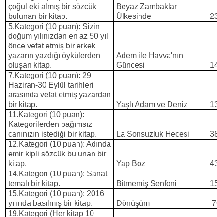
çoğul eki almış bir sözcük
Beyaz Zambaklar
bulunan bir kitap.
Ülkesinde
2
5.Kategori (10 puan): Sizin
doğum yılınızdan en az 50 yıl
önce vefat etmiş bir erkek
yazarın yazdığı öykülerden
Adem ile Havva'nın
oluşan kitap.
Güncesi
1
7.Kategori (10 puan): 29
Haziran-30 Eylül tarihleri
arasında vefat etmiş yazardan
bir kitap.
Yaşlı Adam ve Deniz
1
11.Kategori (10 puan):
Kategorilerden bağımsız
canınızın istediği bir kitap.
La Sonsuzluk Hecesi
3
12.Kategori (10 puan): Adında
emir kipli sözcük bulunan bir
kitap.
Yap Boz
4
14.Kategori (10 puan): Sanat
temalı bir kitap.
Bitmemiş Senfoni
1
15.Kategori (10 puan): 2016
yılında basılmış bir kitap.
Dönüşüm
7
19.Kategori (Her kitap 10