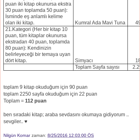
puan iki kitap okunursa ekstra
30 puan toplamda 50 puan):
İsminde eş anlamlı kelime
olan iki kitap.
Kumral Ada Mavi Tuna
4
21.Kategori (Her bir kitap 10
puan, tüm kitaplar okunursa
ekstradan 40 puan, toplamda
80 puan): Kendinizin
belirleyeceği bir temaya uyan
dört kitap.
Simyacı
1
Toplam Sayfa sayısı
2.
toplam 9 kitap okuduğum için 90 puan
toplam 2250 sayfa okuduğum için 22 puan
Toplam =
112
puan
ben sıradaki kitap; araba sevdasını okumaya gidiyorum ..
sevgiler.. ♥
Nilgün Komar
zaman:
8/25/2016 12:03:00 ÖS