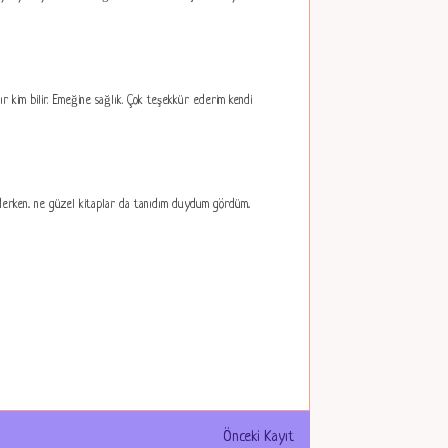
dır kim bilir. Emeğine sağlık. Çok teşekkür ederim kendi
ederken.. ne güzel kitaplar da tanıdım duydum gördüm..
Önceki Kayıt