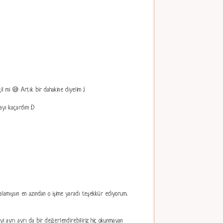
 mi 😅 Artık bir dahakine diyelim :)
ayı kaçardım :D
alamışsın en azından o işime yaradı teşekkür ediyorum..
riyi ayrı ayrı da bir değerlendirebiliriz hiç okunmayan