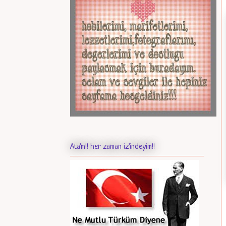
Ata'm!! her zaman iz'indeyim!!