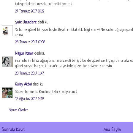
kategori olmadı mesela onu belirtmedim :)
27 Temmuz 2017 10:22
Şule Uzundere
dedi ki...
Ya bu ne güzel bir yazı böyle. Bayılırım istatistik bilgilere :-) Ne kadar uğraşmışsın
adıma.
28 Temmuz 2017 01:08
Nilgün Komar
dedi ki...
rica ederim biraz uğraştırıcı ama zevkli bir iş :) bende güzel vakit geçirdim analiz 
güzel oluyor bu şenlik.. pınar'ın sayesinde güzel bir ortamın içindeyim..
28 Temmuz 2017 11:47
Gülay Akbal
dedi ki...
Süper bir analiz. Kendimizi tebrik ediyorum ;)
12 Ağustos 2017 14:19
Yorum Gönder
Sonraki Kayıt
Ana Sayfa