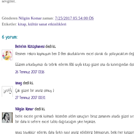
sevgiler..
Gönderen
Nilgün Komar
zaman:
7/25/2017 05:54:00 ÖS
Etiketler:
kitap
,
kültür sanat etkinlikleri
6 yorum:
Belle'nin Kütüphanesi
dedi ki...
Resmen rekora koşmuşum ben :D Ben okuduklarımı excel olarak da yollayacaktım değil
GGizem arkadaşımızı da tebrik ederim. 816 sayfa kitap güzel olsa da kalınlığından dol
26 Temmuz 2017 01:16
isnag
dedi ki...
Çok güzel bir analiz olmuş :)
27 Temmuz 2017 00:31
Nilgün Komar
dedi ki...
belle excele gerek kalmadı listenden aldım sonuçları biraz zamanımı alsada güzel sır
bir daha ki sefere excel tablo dağıtacağım yine hepinize..
isnag teşekkür ederim.. daha farklı nasıl analiz edebiliriz bilmiyorum, belki her katgo