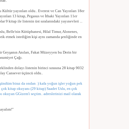
lar..
sı Kültür yayınları oldu.. Everest ve Can Yayınları 18er
ayınları 13 kitap, Pegasus ve İthaki Yayınları 11er
r 9 kitap ile listenin üst sıralarındaki yayınevleri ...
lu, Belle'nin Kütüphanesi, Hilal Timur, Alonenes,
ebrik etmek istediğim kişi aynı zamanda şenliğinde en
Bir Geyşanın Anıları, Fakat Müzeyyen bu Derin bir
Masumiyet Çağı.
klinden dolayı listenin birinci sırasına 28 kitap 9032
Gülay Cansever üçüncü oldu..
üşündüm biraz da ondan :) kafa yoğun işler yoğun pek
n çok kitap okuyanı (29 kitap) Saadet Uslu, en çok
bı okuyan GGizem'i seçtim.. adreslerinizi mail olarak
mayalım!"