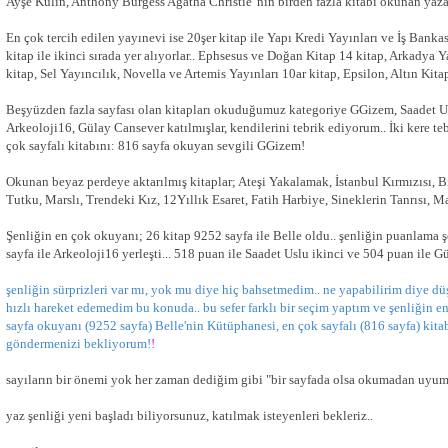
Ayşe Kulin, Anthony Burgess Agatha Christie 'nin birden fazla kitabı okunan yazar
En çok tercih edilen yayınevi ise 20şer kitap ile Yapı Kredi Yayınları ve İş Banka
kitap ile ikinci sırada yer alıyorlar.. Ephsesus ve Doğan Kitap 14 kitap, Arkadya Y
kitap, Sel Yayıncılık, Novella ve Artemis Yayınları 10ar kitap, Epsilon, Altın Kitapla
Beşyüzden fazla sayfası olan kitapları okuduğumuz kategoriye GGizem, Saadet Us
Arkeoloji16, Gülay Cansever katılmışlar, kendilerini tebrik ediyorum.. İki kere t
çok sayfalı kitabını: 816 sayfa okuyan sevgili GGizem!
Okunan beyaz perdeye aktarılmış kitaplar; Ateşi Yakalamak, İstanbul Kırmızısı, 
Tutku, Marslı, Trendeki Kız, 12Yıllık Esaret, Fatih Harbiye, Sineklerin Tanrısı, 
Şenliğin en çok okuyanı; 26 kitap 9252 sayfa ile Belle oldu.. şenliğin puanlama şe
sayfa ile Arkeoloji16 yerleşti... 518 puan ile Saadet Uslu ikinci ve 504 puan ile 
şenliğin sürprizleri var mı, yok mu diye hiç bahsetmedim.. ne yapabilirim diye d
hızlı hareket edemedim bu konuda.. bu sefer farklı bir seçim yaptım ve şenliğin e
sayfa okuyanı (9252 sayfa) Belle'nin Kütüphanesi, en çok sayfalı (816 sayfa) kita
göndermenizi bekliyorum!
!
sayıların bir önemi yok her zaman dediğim gibi "bir sayfada olsa okumadan uyu
yaz şenliği yeni başladı biliyorsunuz, katılmak isteyenleri bekleriz..