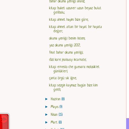
bahar okuma şenliği: analiz;
kitap: buket uzuner: uzun beyaz bulut
gelibolu;
kitap: ahmet haşim: bize göre;
kitap: ahmet altan: bir hayat bir hayata
değer;
okuma şenliği: benim listem;
yaz okuma şenliği 2017;
final: bahar okuma şenliği;
dizi: kore: jealousy incarnate;
kitap: ernesto che guevara: motosiklet
günlükleri;
çanta: örgü: sık iğne;
kitap: sezgin kaymaz: bugün bize kim
geldi;
►
Haziran
(8)
►
Mayıs
(9)
►
Nisan
(15)
►
Mart
(8)