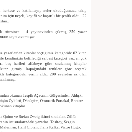
n herkese ve katılamayıp neler okuduğumuzu takip
im için neşeli, keyifli ve başarılı bir şenlik oldu.. 22
rdım..
lik süresince 114 yayınevinden çıkmış, 250 yazar
 98608 sayfa okumuşuz..
 yazarlardan kitaplar seçtiğimiz kategoride 62 kitap
p ile kendimizin belirlediği serbest kategori var.. en çok
.. baş harfleri alfabeye göre sıralanmış kitaplar
itap girmiş.. kapağındaki renklere göre seçerek
i kategorideki yerini aldı.. 200 sayfadan az olan
mamlamış..
afından okunan Tespih Ağacının Gölgesinde.. Ahhşk,
üşün Öyküsü, Dönüşüm, Otomatik Portakal, Rotasız
kunan kitaplar..
a Quinn ve Stefan Zweig ikinci sıradalar.. Zülfü
enin üst sıralarındaki yazarlar.. Tosltoy, Sezgin
lerman, Halil Cibran, Franz Kafka, Victor Hugo,