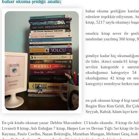
bahar okuma şenliği: analiz;
bahar okuma şenliğine katıla
edenlere teşekkür ediyorum.. ben
kitap, 5217 sayfa okumayı başa
onsekiz kitap sever ile şen
tarafından yazılmış 360 kitap,
şimdiye kadar hiç okumadığımız
ile lider.. ikinci sırada 61 kita
sevilen kategoride o sanırım
okuduğumuz kategoriye 54 k
okuduğumuz 42 kitap en renkl
kategoriyi neredeyse herkes ta
en çok okunan kitap 4 kişi tar
Bugün Bize Kim Geldi, Bir Çök
Seyyah, Kabuk Adam üçer kere o
En çok kitabı okunan yazar: Debbie Macomber: 13 kitabı okundu.. 9 kitap ile Juli
Livaneli 8 kitap, Aslı Erdoğan 7 kitap, Harper Lee ve Devran Tığlı 5er kitap ile list
Kaymaz, Paulo Coelho, Nazan Bekiroğlu, Murathan Mungan, Mehmet Genç Josh Ma