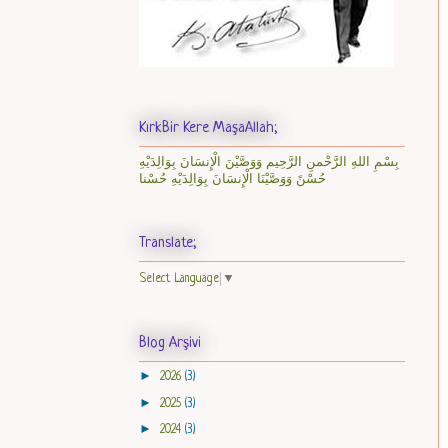
KırkBir Kere MaşaAllah;
بِسْمِ اللهِ الرَّحْمنِ الرَّحِيم وَوَصَّيْنَ الْإِنسَانَ بِوَالِدَيْهِ
حُسْنً وَوَصَّيْنَا الْإِنسَانَ بِوَالِدَيْهِ حُسْنا
Translate;
Select Language
▼
Blog Arşivi
►
2026
(3)
►
2025
(3)
►
2024
(3)