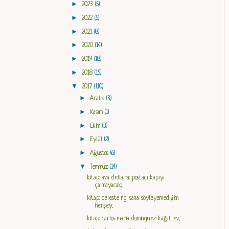
►
2023
(5)
►
2022
(5)
►
2021
(8)
►
2020
(14)
►
2019
(18)
►
2018
(15)
▼
2017
(110)
►
Aralık
(3)
►
Kasım
(1)
►
Ekim
(3)
►
Eylül
(2)
►
Ağustos
(6)
▼
Temmuz
(14)
kitap: ava dellaira: postacı kapıyı
çalmayacak;
kitap: celeste ng: sana söyleyemediğim
herşey;
kitap: carlos maria dominguez: kağıt ev;