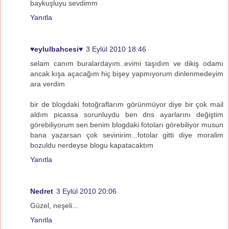
baykuşluyu sevdimm
Yanıtla
♥eylulbahcesi♥
3 Eylül 2010 18:46
selam canım buralardayım..evimi taşıdım ve dikiş odamı
ancak kışa açacağım hiç bişey yapmıyorum dinlenmedeyim
ara verdim
bir de blogdaki fotoğraflarım görünmüyor diye bir çok mail
aldım picassa sorunluydu ben dns ayarlarını değiştim
görebiliyorum sen benim blogdaki fotoları görebiliyor musun
bana yazarsan çok sevinirim...fotolar gitti diye moralim
bozuldu nerdeyse blogu kapatacaktım
Yanıtla
Nedret
3 Eylül 2010 20:06
Güzel, neşeli...
Yanıtla