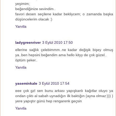
yeşimim;
beğendiğinize sevindim..
favori desen seçilene kadar bekliycem; o zamanda başka
düşüncelerim olacak :)
Yanıtla
ladygreenriver
3 Eylül 2010 17:50
ellerine sağlık çelebimmm..ne kadar değişik bişey olmuş
ya..ben hepsini beğendim ama hello kityy de çok güzel..
öptüm şeker..
Yanıtla
yaseminkale
3 Eylül 2010 17:54
eee çok gzl sen bunu arkası yapışkanlı kağıtlar oluyo ya
ondan çıktı al sabah uynadığın ilk baktığın (ayna olmaz:))) )
yere yapıştır günü hep rengarenk geçsin
Yanıtla