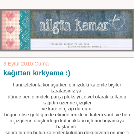
3 Eylül 2010 Cuma
kağıttan kırkyama :)
hani telefonla konuşurken elinizdeki kalemle bişiler
karalarsınız ya..
dünde ben elimdeki parça pleksiyi cetvel olarak kullanıp
kağıdın üzerine çizgiler
ve kareler çizip durdum;
bugün ofise geldiğimde elimde renkli bir kalem vardı ve ben
o çizgilerin oluşturduğu kutucukların içlerini boyamaya
başladım..
sonra birden bütün kalemler kutudan dökülüverdi önüme :)