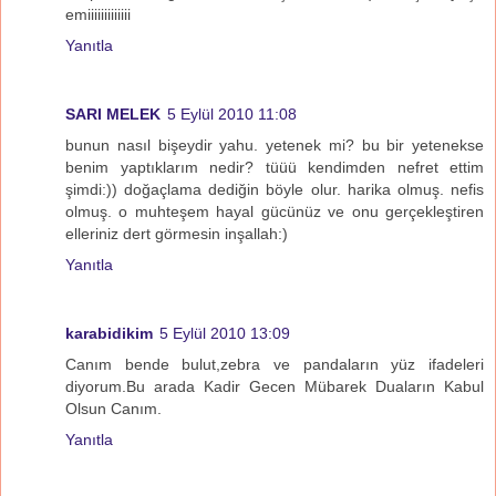
emiiiiiiiiiiiii
Yanıtla
SARI MELEK
5 Eylül 2010 11:08
bunun nasıl bişeydir yahu. yetenek mi? bu bir yetenekse
benim yaptıklarım nedir? tüüü kendimden nefret ettim
şimdi:)) doğaçlama dediğin böyle olur. harika olmuş. nefis
olmuş. o muhteşem hayal gücünüz ve onu gerçekleştiren
elleriniz dert görmesin inşallah:)
Yanıtla
karabidikim
5 Eylül 2010 13:09
Canım bende bulut,zebra ve pandaların yüz ifadeleri
diyorum.Bu arada Kadir Gecen Mübarek Duaların Kabul
Olsun Canım.
Yanıtla