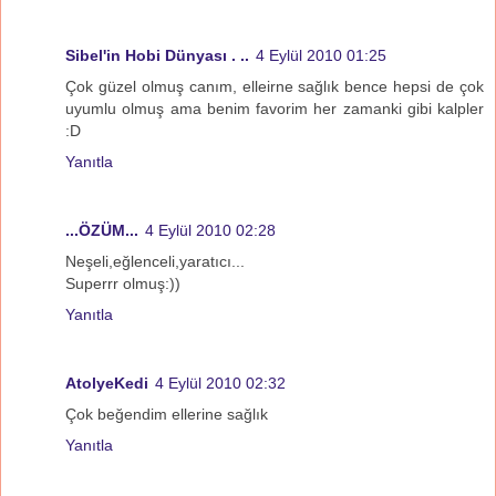
Sibel'in Hobi Dünyası . ..
4 Eylül 2010 01:25
Çok güzel olmuş canım, elleirne sağlık bence hepsi de çok
uyumlu olmuş ama benim favorim her zamanki gibi kalpler
:D
Yanıtla
...ÖZÜM...
4 Eylül 2010 02:28
Neşeli,eğlenceli,yaratıcı...
Superrr olmuş:))
Yanıtla
AtolyeKedi
4 Eylül 2010 02:32
Çok beğendim ellerine sağlık
Yanıtla