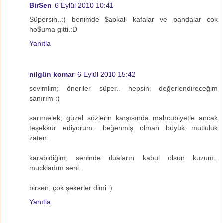
BirSen
6 Eylül 2010 10:41
Süpersin..:) benimde $apkali kafalar ve pandalar cok
ho$uma gitti.:D
Yanıtla
nilgün komar
6 Eylül 2010 15:42
sevimlim; öneriler süper.. hepsini değerlendireceğim
sanırım :)
sarımelek; güzel sözlerin karşısında mahcubiyetle ancak
teşekkür ediyorum.. beğenmiş olman büyük mutluluk
zaten..
karabidiğim; seninde duaların kabul olsun kuzum..
muckladım seni..
birsen; çok şekerler dimi :)
Yanıtla