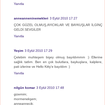
Yanıtla
anneanneninemekleri
3 Eylül 2010 17:27
ÇOK GÜZEL OLMUŞ,AYICIKLAR VE BAYKUŞLAR İLGİNÇ
GELDİ.SEVGİLER
Yanıtla
Yeşim
3 Eylül 2010 17:29
Çelebim muhteşem bişey olmuş bayıldımmm :) Ellerine
sağlık tatlım. Ben en çok bulutlara, baykuşlara, kalplere,
pati izlerine ve Hello Kitty'e bayıldım :)
Yanıtla
nilgün komar
3 Eylül 2010 17:48
gizemim;
mormenekşem;
anneannecik;