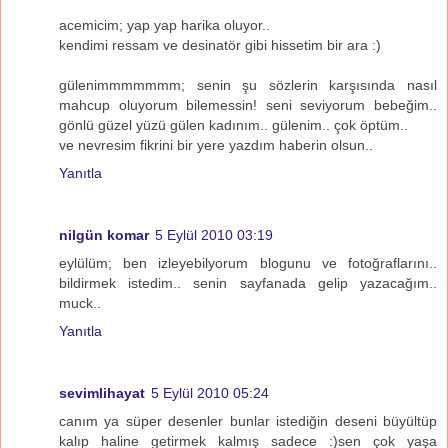
acemicim; yap yap harika oluyor..
kendimi ressam ve desinatör gibi hissetim bir ara :)
gülenimmmmmmm; senin şu sözlerin karşısında nasıl
mahcup oluyorum bilemessin! seni seviyorum bebeğim..
gönlü güzel yüzü gülen kadınım.. gülenim.. çok öptüm..
ve nevresim fikrini bir yere yazdım haberin olsun..
Yanıtla
nilgün komar
5 Eylül 2010 03:19
eylülüm; ben izleyebilyorum blogunu ve fotoğraflarını..
bildirmek istedim.. senin sayfanada gelip yazacağım..
muck..
Yanıtla
sevimlihayat
5 Eylül 2010 05:24
canım ya süper desenler bunlar istediğin deseni büyültüp
kalıp haline getirmek kalmış sadece :)sen çok yaşa